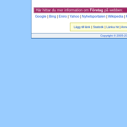
Här hittar du mer information om
Företag
på webben:
Google
|
Bing
|
Eniro
|
Yahoo
|
Nyhetsportalen
|
Wikipedia
|
Lägg till länk
|
Statistik
|
Länka hit
|
Ann
Copyright © 2005-201