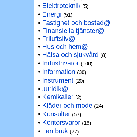
•
Elektroteknik
(5)
•
Energi
(51)
•
Fastighet och bostad@
•
Finansiella tjänster@
•
Friluftsliv@
•
Hus och hem@
•
Hälsa och sjukvård
(8)
•
Industrivaror
(100)
•
Information
(38)
•
Instrument
(20)
•
Juridik@
•
Kemikalier
(2)
•
Kläder och mode
(24)
•
Konsulter
(57)
•
Kontorsvaror
(16)
•
Lantbruk
(27)