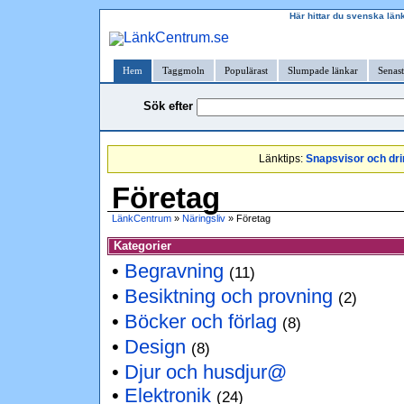
Här hittar du svenska länk
Hem
Taggmoln
Populärast
Slumpade länkar
Senast
Sök efter
Länktips:
Snapsvisor och dri
Företag
LänkCentrum
»
Näringsliv
» Företag
Kategorier
•
Begravning
(11)
•
Besiktning och provning
(2)
•
Böcker och förlag
(8)
•
Design
(8)
•
Djur och husdjur@
•
Elektronik
(24)