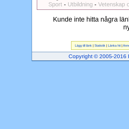
Sport
-
Utbildning
-
Vetenskap o
Kunde inte hitta några lä
n
Lägg till länk
|
Statistik
|
Länka hit
|
Ann
Copyright © 2005-2016 Inj