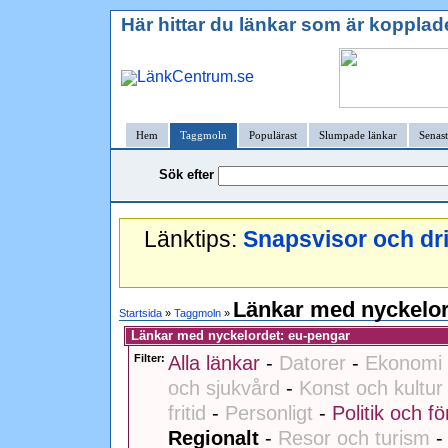
Här hittar du länkar som är kopplad
Hem
Taggmoln
Populärast
Slumpade länkar
Senast
Sök efter
Länktips:
Snapsvisor och dr
Länkar med nyckelor
Startsida
»
Taggmoln
»
Länkar med nyckelordet: eu-pengar
Filter:
Alla länkar
-
Datorer
-
Ekonomi 
och sjukvård
-
Konst och kultur
fritid
-
Personligt
-
Politik och fö
Regionalt
-
Resor och turism