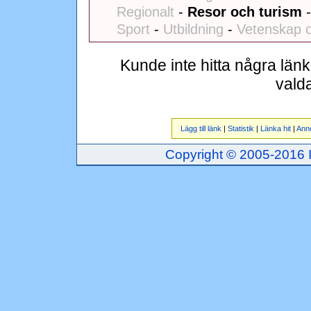
Regionalt
-
Resor och turism
Sport
-
Utbildning
-
Vetenskap o
Kunde inte hitta några län
vald
Lägg till länk
|
Statistik
|
Länka hit
|
Ann
Copyright © 2005-2016 Inj