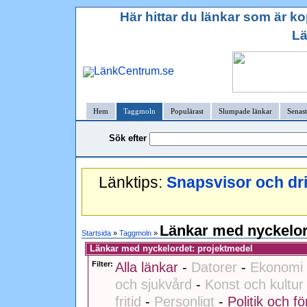
Här hittar du länkar som är ko
L
Hem
Taggmoln
Populärast
Slumpade länkar
Senast
Sök efter
Länktips:
Snapsvisor och dr
Länkar med nyckelor
Startsida
»
Taggmoln
»
Länkar med nyckelordet: projektmedel
Filter:
Alla länkar
-
Datorer
-
Ekonomi 
och sjukvård
-
Konst och kultur
fritid
-
Personligt
-
Politik och fö