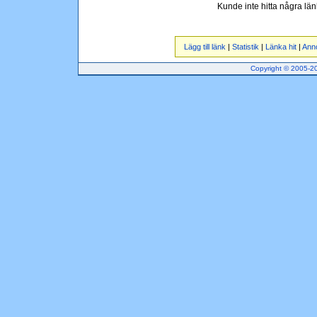
Kunde inte hitta några lä
Lägg till länk
|
Statistik
|
Länka hit
|
Ann
Copyright © 2005-201