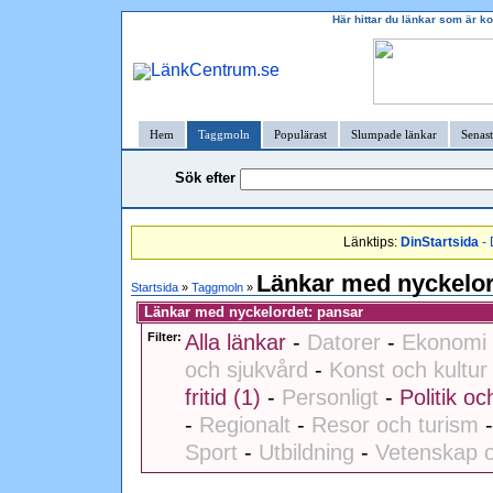
Här hittar du länkar som är k
Hem
Taggmoln
Populärast
Slumpade länkar
Senast
Sök efter
Länktips:
DinStartsida
- 
Länkar med nyckelor
Startsida
»
Taggmoln
»
Länkar med nyckelordet: pansar
Filter:
Alla länkar
-
Datorer
-
Ekonomi 
och sjukvård
-
Konst och kultur
fritid (1)
-
Personligt
-
Politik oc
-
Regionalt
-
Resor och turism
Sport
-
Utbildning
-
Vetenskap o