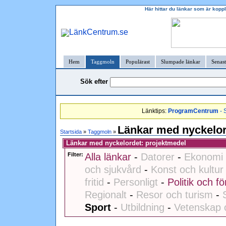
Här hittar du länkar som är kopp
Hem
Taggmoln
Populärast
Slumpade länkar
Senast
Sök efter
Länktips:
ProgramCentrum
- 
Länkar med nyckelor
Startsida
»
Taggmoln
»
Länkar med nyckelordet: projektmedel
Filter:
Alla länkar
-
Datorer
-
Ekonomi 
och sjukvård
-
Konst och kultur
fritid
-
Personligt
-
Politik och fö
Regionalt
-
Resor och turism
-
Sport
-
Utbildning
-
Vetenskap 