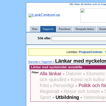
Här hittar du länkar som är kop
Hem
Taggmoln
Populärast
Slumpade länkar
Senast
Sök efter
Länktips:
ProgramCentrum
- 
Länkar med nyckelor
Startsida
»
Taggmoln
»
Länkar med nyckelordet: arvsskifte
Filter:
Alla länkar
-
Datorer
-
Ekonomi 
och sjukvård
-
Konst och kultur
fritid
-
Personligt
-
Politik och fö
Regionalt
-
Resor och turism
-
Sport
-
Utbildning
-
Vetenskap 