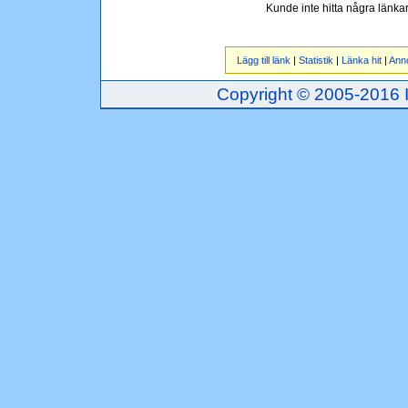
Kunde inte hitta några länka
Lägg till länk
|
Statistik
|
Länka hit
|
Ann
Copyright © 2005-2016 Inj