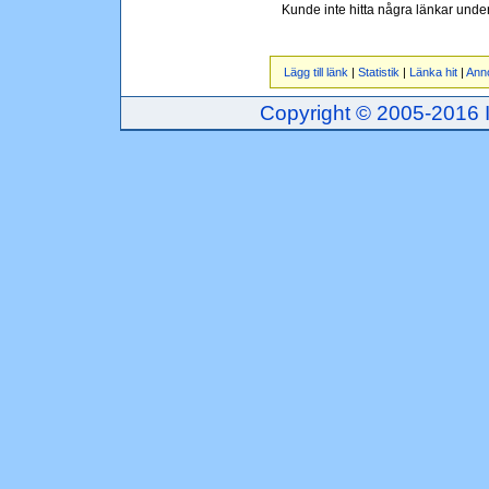
Kunde inte hitta några länkar unde
Lägg till länk
|
Statistik
|
Länka hit
|
Ann
Copyright © 2005-2016 Inj