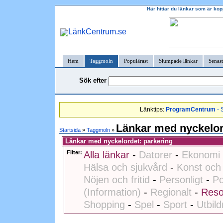
Här hittar du länkar som är kop
Hem
Taggmoln
Populärast
Slumpade länkar
Senast
Sök efter
Länktips:
ProgramCentrum
- 
Länkar med nyckelor
Startsida
»
Taggmoln
»
Länkar med nyckelordet: parkering
Filter:
Alla länkar
-
Datorer
-
Ekonomi 
Hälsa och sjukvård
-
Konst och 
Nöjen och fritid
-
Personligt
-
Po
(Information)
-
Regionalt
-
Reso
Shopping
-
Spel
-
Sport
-
Utbild