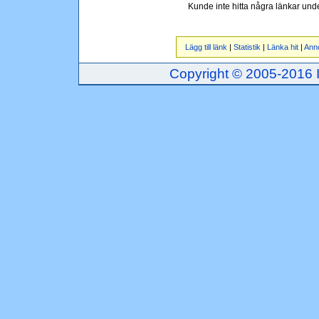
Kunde inte hitta några länkar und
Lägg till länk
|
Statistik
|
Länka hit
|
Ann
Copyright © 2005-2016 Inj