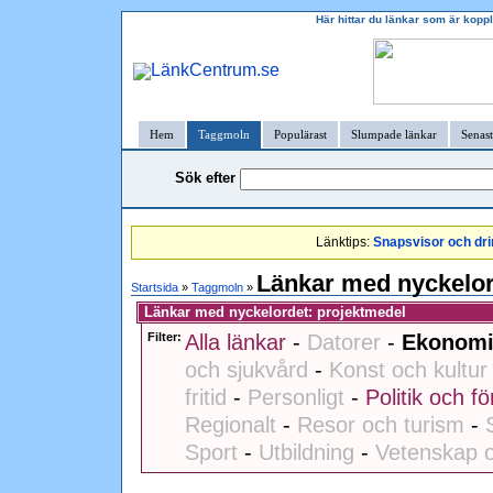
Här hittar du länkar som är kopp
Hem
Taggmoln
Populärast
Slumpade länkar
Senast
Sök efter
Länktips:
Snapsvisor och dri
Länkar med nyckelor
Startsida
»
Taggmoln
»
Länkar med nyckelordet: projektmedel
Filter:
Alla länkar
-
Datorer
-
Ekonomi
och sjukvård
-
Konst och kultur
fritid
-
Personligt
-
Politik och fö
Regionalt
-
Resor och turism
-
Sport
-
Utbildning
-
Vetenskap o