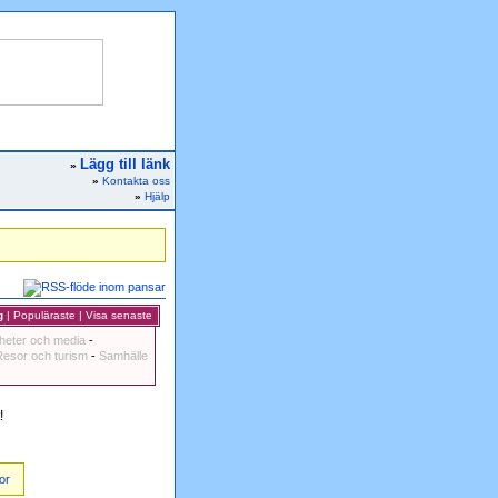
Lägg till länk
»
»
Kontakta oss
»
Hjälp
g
|
Populäraste
|
Visa senaste
heter och media
-
Resor och turism
-
Samhälle
!
or