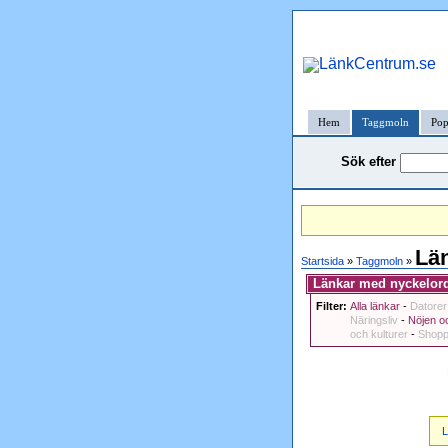
Hem
Taggmoln
Pop
Sök efter
Lä
Startsida
»
Taggmoln
»
Länkar med nyckelord
Filter:
Alla länkar
-
Datorer
Näringsliv
-
Nöjen oc
och kulturer
-
Shopp
L