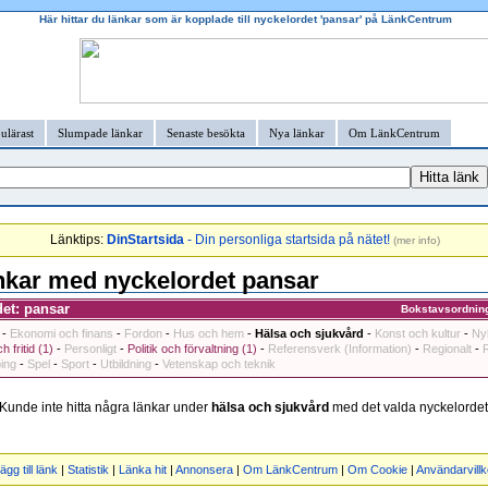
Här hittar du länkar som är kopplade till nyckelordet 'pansar' på LänkCentrum
ulärast
Slumpade länkar
Senaste besökta
Nya länkar
Om LänkCentrum
Länktips:
DinStartsida
- Din personliga startsida på nätet!
(
mer info
)
nkar med nyckelordet pansar
et: pansar
Bokstavsordnin
-
Ekonomi och finans
-
Fordon
-
Hus och hem
-
Hälsa och sjukvård
-
Konst och kultur
-
Ny
h fritid (1)
-
Personligt
-
Politik och förvaltning (1)
-
Referensverk (Information)
-
Regionalt
-
ing
-
Spel
-
Sport
-
Utbildning
-
Vetenskap och teknik
Kunde inte hitta några länkar under
hälsa och sjukvård
med det valda nyckelordet
ägg till länk
|
Statistik
|
Länka hit
|
Annonsera
|
Om LänkCentrum
|
Om Cookie
|
Användarvillk