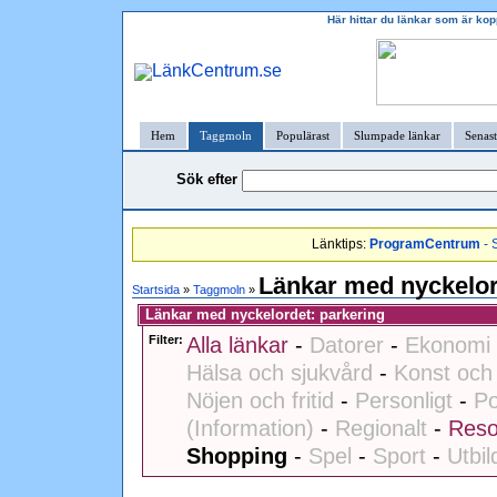
Här hittar du länkar som är kop
Hem
Taggmoln
Populärast
Slumpade länkar
Senast
Sök efter
Länktips:
ProgramCentrum
- 
Länkar med nyckelor
Startsida
»
Taggmoln
»
Länkar med nyckelordet: parkering
Filter:
Alla länkar
-
Datorer
-
Ekonomi 
Hälsa och sjukvård
-
Konst och 
Nöjen och fritid
-
Personligt
-
Po
(Information)
-
Regionalt
-
Reso
Shopping
-
Spel
-
Sport
-
Utbil