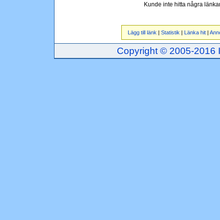
Kunde inte hitta några länk
Lägg till länk
|
Statistik
|
Länka hit
|
Ann
Copyright © 2005-2016 Inj