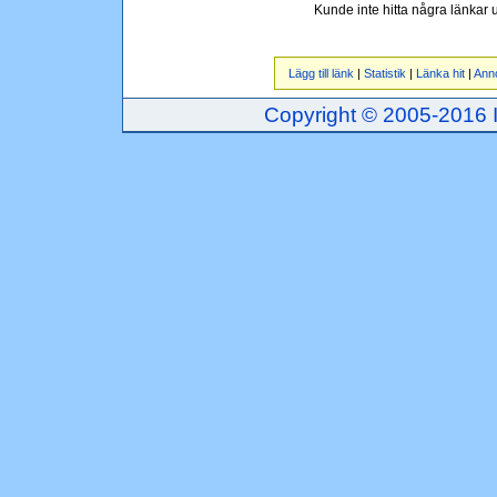
Kunde inte hitta några länkar
Lägg till länk
|
Statistik
|
Länka hit
|
Ann
Copyright © 2005-2016 Inj