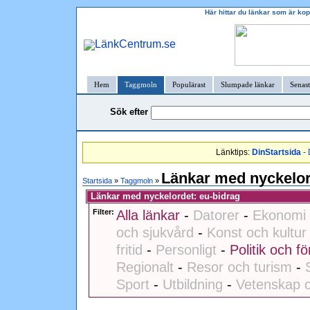
Här hittar du länkar som är kop
Hem
Taggmoln
Populärast
Slumpade länkar
Senast
Sök efter
Länktips:
DinStartsida
- 
Länkar med nyckelor
Startsida
»
Taggmoln
»
Länkar med nyckelordet: eu-bidrag
Filter:
Alla länkar
-
Datorer
-
Ekonomi 
och sjukvård
-
Konst och kultur
fritid
-
Personligt
-
Politik och fö
Regionalt
-
Resor och turism
-
Sport
-
Utbildning
-
Vetenskap o