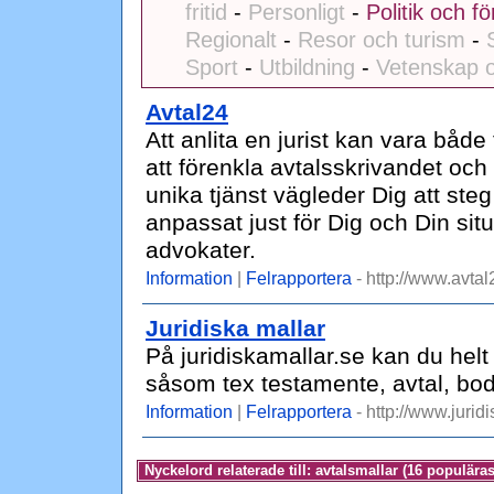
fritid
-
Personligt
-
Politik och fö
Regionalt
-
Resor och turism
-
Sport
-
Utbildning
-
Vetenskap o
Avtal24
Att anlita en jurist kan vara både
att förenkla avtalsskrivandet och 
unika tjänst vägleder Dig att steg
anpassat just för Dig och Din sit
advokater.
Information
|
Felrapportera
- http://www.avtal
Juridiska mallar
På juridiskamallar.se kan du helt 
såsom tex testamente, avtal, bod
Information
|
Felrapportera
- http://www.jurid
Nyckelord relaterade till: avtalsmallar (16 populäras