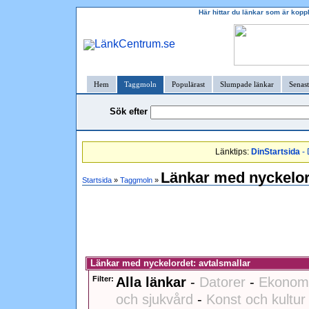
Här hittar du länkar som är kopp
Hem
Taggmoln
Populärast
Slumpade länkar
Senast
Sök efter
Länktips:
DinStartsida
- 
Länkar med nyckelor
Startsida
»
Taggmoln
»
Länkar med nyckelordet: avtalsmallar
Filter:
Alla länkar
-
Datorer
-
Ekonomi
och sjukvård
-
Konst och kultur