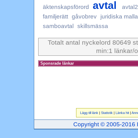
avtal
äktenskapsförord
avtal
familjerätt
gåvobrev
juridiska malla
samboavtal
skillsmässa
Totalt antal nyckelord 80649 st
min:1 länkar/o
Sponsrade länkar
Lägg till länk
|
Statistik
|
Länka hit
|
Ann
Copyright © 2005-2016 Inj