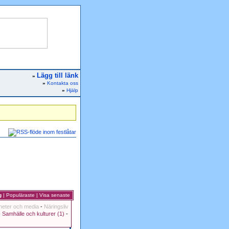
Lägg till länk
»
»
Kontakta oss
»
Hjälp
g
|
Populäraste
|
Visa senaste
heter och media
-
Näringsliv
-
Samhälle och kulturer (1)
-