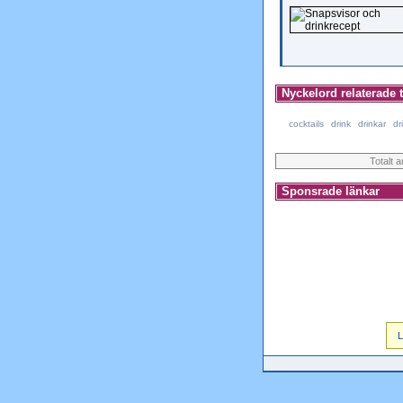
Nyckelord relaterade ti
cocktails
drink
drinkar
dr
Totalt 
Sponsrade länkar
L