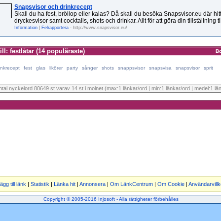
Snapsvisor och drinkrecept
Skall du ha fest, bröllop eller kalas? Då skall du besöka Snapsvisor.eu där hi
dryckesvisor samt cocktails, shots och drinkar. Allt för att göra din tillställning ti
Information
|
Felrapportera
- http://www.snapsvisor.eu/
ll: festlåtar (14 populäraste)
B
inkrecept
fest
glas
likörer
party
sånger
shots
snappsvisor
snapsvisa
snapsvisor
sprit
antal nyckelord 80649 st varav 14 st i molnet (max:1 länkar/ord | min:1 länkar/ord | medel:1 lä
ägg till länk
|
Statistik
|
Länka hit
|
Annonsera
|
Om LänkCentrum
|
Om Cookie
|
Användarvillk
Copyright © 2005-2016 Injosoft - Alla rättigheter förbehålles