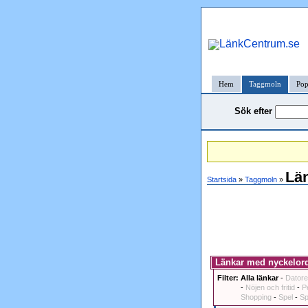
Hem
Taggmoln
Pop
Sök efter
Län
Startsida
»
Taggmoln
»
Länkar med nyckelorde
Filter:
Alla länkar
-
Datore
-
Nöjen och fritid
-
P
Shopping
-
Spel
-
Sp