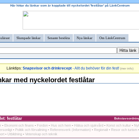
Här hittar du länkar som är kopplade till nyckelordet 'festlåtar' på LänkCentrum
ulärast
Slumpade länkar
Senaste besökta
Nya länkar
Om LänkCentrum
Länktips:
Snapsvisor och drinkrecept
- Allt du behöver för din fest!
(
mer info
)
kar med nyckelordet festlåtar
t: festlåtar
Bokstavsordnin
r
-
Ekonomi och finans
-
Fordon
-
Hus och hem
-
Hälsa och sjukvård
-
Konst och kultur
-
Ny
ersonligt
-
Politik och förvaltning
-
Referensverk (Information)
-
Regionalt
-
Resor och turism
ort
-
Utbildning
-
Vetenskap och teknik