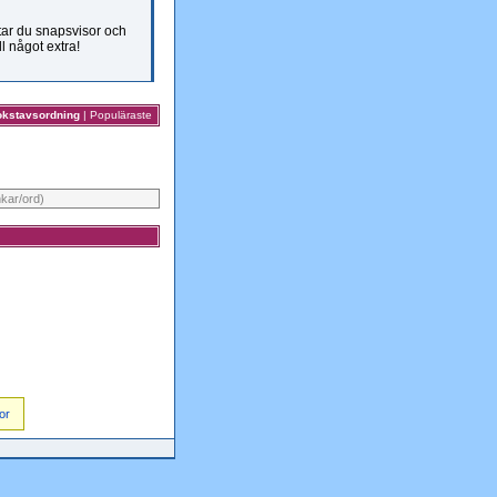
ttar du snapsvisor och
ll något extra!
okstavsordning
|
Populäraste
nkar/ord)
or