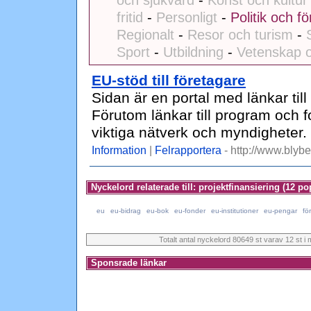
och sjukvård
-
Konst och kultur
fritid
-
Personligt
-
Politik och fö
Regionalt
-
Resor och turism
-
Sport
-
Utbildning
-
Vetenskap o
EU-stöd till företagare
Sidan är en portal med länkar till
Förutom länkar till program och 
viktiga nätverk och myndigheter.
Information
|
Felrapportera
- http://www.blybe
Nyckelord relaterade till: projektfinansiering (12 po
eu
eu-bidrag
eu-bok
eu-fonder
eu-institutioner
eu-pengar
fö
Totalt antal nyckelord 80649 st varav 12 st i 
Sponsrade länkar