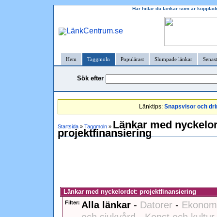
Här hittar du länkar som är kopplade
Hem
Taggmoln
Populärast
Slumpade länkar
Senast
Sök efter
Länktips:
Snapsvisor och dri
Länkar med nyckelo
Startsida
»
Taggmoln
»
projektfinansiering
Länkar med nyckelordet: projektfinansiering
Filter:
Alla länkar
-
Datorer
-
Ekonomi