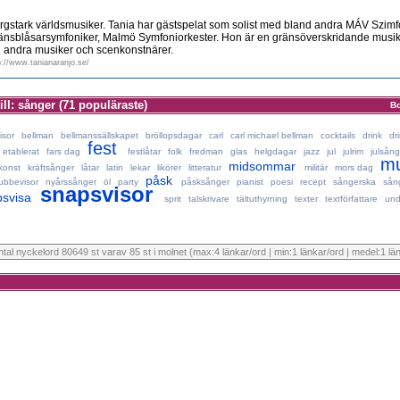
ärgstark världsmusiker. Tania har gästspelat som solist med bland andra MÁV Szimf
nsblåsarsymfoniker, Malmö Symfoniorkester. Hon är en gränsöverskridande musik
 andra musiker och scenkonstnärer.
p://www.tanianaranjo.se/
ill: sånger (71 populäraste)
B
isor
bellman
bellmanssällskapet
bröllopsdagar
carl
carl michael bellman
cocktails
drink
dr
fest
etablerat
fars dag
festlåtar
folk
fredman
glas
helgdagar
jazz
jul
julrim
julsång
mu
midsommar
konst
kräftsånger
låtar
latin
lekar
likörer
litteratur
militär
mors dag
påsk
ubbevisor
nyårssånger
öl
party
påsksånger
pianist
poesi
recept
sångerska
sån
snapsvisor
svisa
sprit
talskrivare
tältuthyrning
texter
textförfattare
und
antal nyckelord 80649 st varav 85 st i molnet (max:4 länkar/ord | min:1 länkar/ord | medel:1 lä