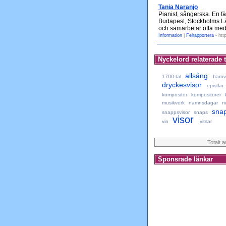
Tania Naranjo
Pianist, sångerska. En f
Budapest, Stockholms Lä
och samarbetar ofta med
Information
|
Felrapportera
- htt
Nyckelord relaterade t
allsång
1700-tal
barnv
dryckesvisor
epistlar
kompositör
kompositörer
musikverk
namnsdagar
n
snap
snappsvisor
snaps
visor
vin
vitsar
Totalt 
Sponsrade länkar