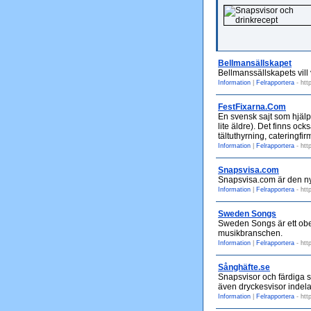
Bellmansällskapet
Bellmanssällskapets vill 
Information
|
Felrapportera
- htt
FestFixarna.Com
En svensk sajt som hjälpe
lite äldre). Det finns ock
tältuthyrning, cateringf
Information
|
Felrapportera
- htt
Snapsvisa.com
Snapsvisa.com är den nya
Information
|
Felrapportera
- htt
Sweden Songs
Sweden Songs är ett obe
musikbranschen.
Information
|
Felrapportera
- htt
Sånghäfte.se
Snapsvisor och färdiga s
även dryckesvisor indelad
Information
|
Felrapportera
- htt