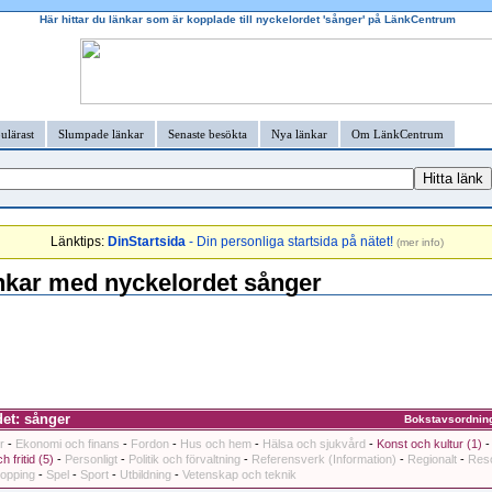
Här hittar du länkar som är kopplade till nyckelordet 'sånger' på LänkCentrum
ulärast
Slumpade länkar
Senaste besökta
Nya länkar
Om LänkCentrum
Länktips:
DinStartsida
- Din personliga startsida på nätet!
(
mer info
)
nkar med nyckelordet sånger
et: sånger
Bokstavsordnin
r
-
Ekonomi och finans
-
Fordon
-
Hus och hem
-
Hälsa och sjukvård
-
Konst och kultur (1)
h fritid (5)
-
Personligt
-
Politik och förvaltning
-
Referensverk (Information)
-
Regionalt
-
Reso
opping
-
Spel
-
Sport
-
Utbildning
-
Vetenskap och teknik