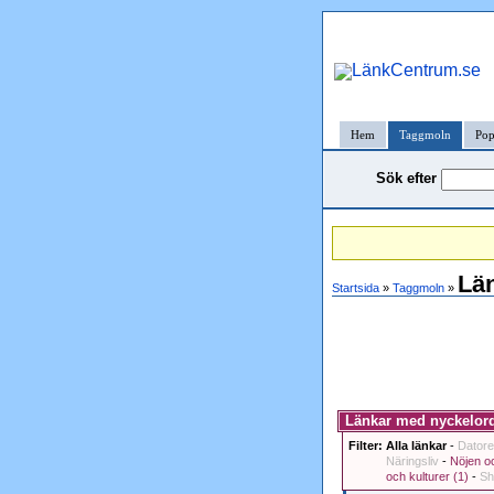
Hem
Taggmoln
Pop
Sök efter
Lä
Startsida
»
Taggmoln
»
Länkar med nyckelord
Filter:
Alla länkar
-
Datore
Näringsliv
-
Nöjen oc
och kulturer (1)
-
Sh