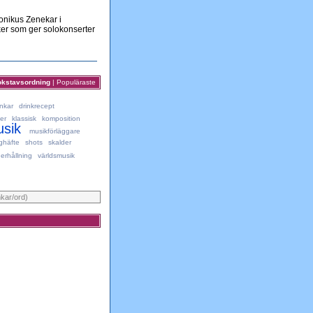
onikus Zenekar i
er som ger solokonserter
okstavsordning
|
Populäraste
inkar
drinkrecept
er
klassisk
komposition
sik
musikförläggare
ghäfte
shots
skalder
erhållning
världsmusik
nkar/ord)