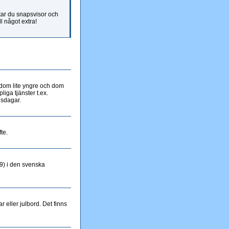
ttar du snapsvisor och
ll något extra!
r dom lite yngre och dom
liga tjänster t.ex.
nsdagar.
te.
9) i den svenska
 eller julbord. Det finns