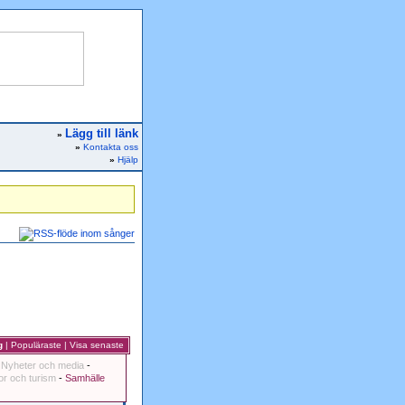
Lägg till länk
»
»
Kontakta oss
»
Hjälp
g
|
Populäraste
|
Visa senaste
-
Nyheter och media
-
r och turism
-
Samhälle