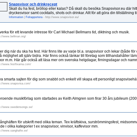
Snapsvisor och drinkrecept
Skall du ha fest, bröllop eller kalas? Då skall du besöka Snapsvisor.eu där hi
dryckesvisor samt cocktails, shots och drinkar. Allt för att göra din tillställning ti
Information
|
Felrapportera
- http://www.snapsvisor.eu/
verka för ett levande intresse för Carl Michael Bellmans tid, diktning och musik.
p://www.bellman.org/
r dig när du ska ha fest. Här finns lite av varje bl.a. snapsvisor och lekar (både fö
så möjlighet att själv bidra. Här finns också länkar till företag som tillhandahåller lämp
irmor m.m. Här går också att läsa mer om svenska helgdagar, firningsdagar och nam
p://www.festfixarna.com/
 smarta sajten för dig som snabbt och enkelt vill skapa ett personligt snapsvisehäf
p://www.snapsvisa.com/
roende musikförlag som startades av Keith Almgren som firar 30 års jubileum (200
p://www.swedensongs.se/
ånghäften för utskrift med olika teman. Tex kräftskiva, surströmmingsfest, midsommar
e i olika kategorier t ex snapsvisor, vinvisor, kaffevisor mm.
p://www.sanghafte.se/