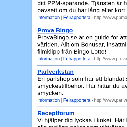
ditt PPM-sparande. Tjänsten är he
oavsett om du har lång eller kort 
Information
|
Felrapportera
- http://www.ppmd
Prova Bingo
ProvaBingo.se är en guide för at
världen. Allt om Bonusar, insättni
filmklipp från Bingo Lotto!
Information
|
Felrapportera
- http://www.prov
Pärlverkstan
En pärlshop som har ett blandat s
smyckestillbehör. Här hittar du äv
smycken.
Information
|
Felrapportera
- http://www.parlv
Receptforum
Vi hjälper dig lyckas i köket. Hä