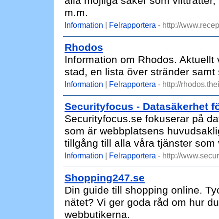
alla möjliga saker som viltträtter,
m.m.
Information
|
Felrapportera
- http://www.recep
Rhodos
Information om Rhodos. Aktuellt 
stad, en lista över stränder samt
Information
|
Felrapportera
- http://rhodos.th
Securityfocus - Datasäkerhet fö
Securityfocus.se fokuserar på da
som är webbplatsens huvudsakli
tillgång till alla våra tjänster som 
Information
|
Felrapportera
- http://www.secur
Shopping247.se
Din guide till shopping online. T
nätet? Vi ger goda råd om hur du 
webbutikerna.