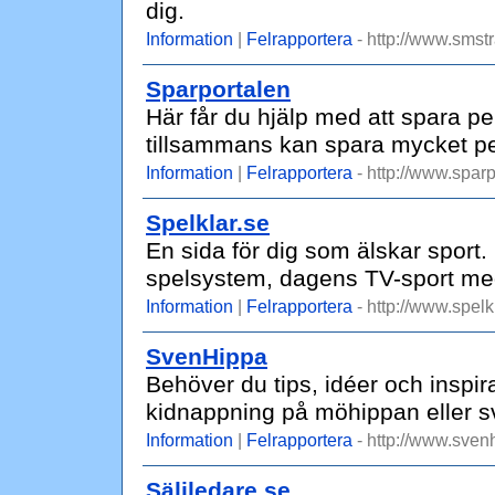
dig.
Information
|
Felrapportera
- http://www.smstr
Sparportalen
Här får du hjälp med att spara 
tillsammans kan spara mycket p
Information
|
Felrapportera
- http://www.sparp
Spelklar.se
En sida för dig som älskar sport. H
spelsystem, dagens TV-sport me
Information
|
Felrapportera
- http://www.spelk
SvenHippa
Behöver du tips, idéer och inspir
kidnappning på möhippan eller s
Information
|
Felrapportera
- http://www.sven
Säljledare.se