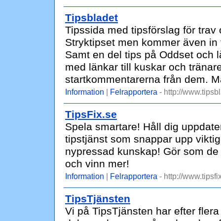
Tipsbladet
Tipssida med tipsförslag för trav
Stryktipset men kommer även in 
Samt en del tips på Oddset och l
med länkar till kuskar och träna
startkommentarerna från dem. Matn
Information
|
Felrapportera
- http://www.tipsb
TipsFix.se
Spela smartare! Håll dig uppdater
tipstjänst som snappar upp viktig
nypressad kunskap! Gör som de b
och vinn mer!
Information
|
Felrapportera
- http://www.tipsfi
TipsTjänsten
Vi på TipsTjänsten har efter flera