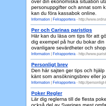
över din ekonomiska situation ut
personuppgifter och annat som ka
kan du föra kassabok online.
Information
|
Felrapportera
- http://www.ordn
Per och Carinas paristips
Här kan du läsa om tips för att gör
dig exempel på hur du bokar din 
ovanligare sevärdheter och shop
Information
|
Felrapportera
- http://www.parist
Personligt brev
Den här sajten ger tips och hjälp 
känt som ansökningsbrev eller j
Information
|
Felrapportera
- http://personligt
Poker Regler
Lär dig reglerna till de flesta p
också del av Sveriges mest omfat