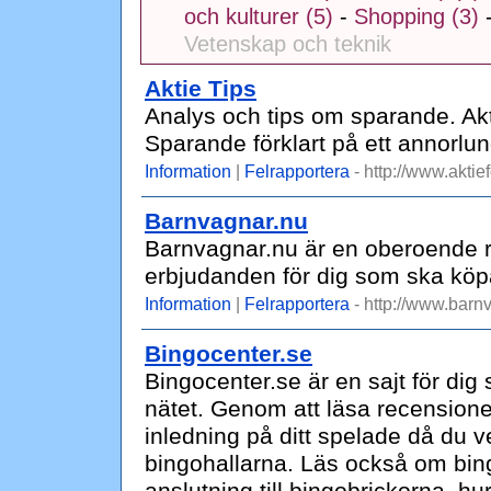
och kulturer (5)
-
Shopping (3)
Vetenskap och teknik
Aktie Tips
Analys och tips om sparande. Akt
Sparande förklart på ett annorlund
Information
|
Felrapportera
- http://www.aktie
Barnvagnar.nu
Barnvagnar.nu är en oberoende re
erbjudanden för dig som ska köp
Information
|
Felrapportera
- http://www.barn
Bingocenter.se
Bingocenter.se är en sajt för dig 
nätet. Genom att läsa recensioner
inledning på ditt spelade då du v
bingohallarna. Läs också om bingo