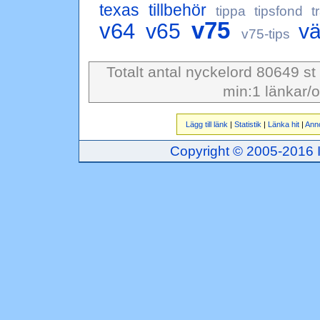
texas
tillbehör
tippa
tipsfond
t
v75
v64
v65
v
v75-tips
Totalt antal nyckelord 80649 st
min:1 länkar/o
Lägg till länk
|
Statistik
|
Länka hit
|
Ann
Copyright © 2005-2016 Inj