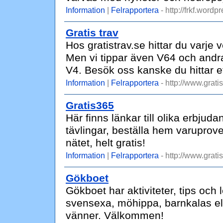
Information
|
Felrapportera
- http://frkf.wordp
Gratis trav
Hos gratistrav.se hittar du varje v
Men vi tippar även V64 och andr
V4. Besök oss kanske du hittar et
Information
|
Felrapportera
- http://www.gratis
Gratis365
Här finns länkar till olika erbjud
tävlingar, beställa hem varuprov
nätet, helt gratis!
Information
|
Felrapportera
- http://www.grati
Gökboet
Gökboet har aktiviteter, tips och l
svensexa, möhippa, barnkalas ell
vänner. Välkommen!