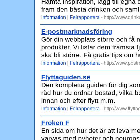
Hämta inspiration, lägg till egna 
fram den bästa drinken och samla 
Information
|
Felrapportera
- http://www.drink
E-postmarknadsföring
Gör din webbplats större och få
produkter. Vi listar dem främsta t
ska bli större. Få gratis tips om 
Information
|
Felrapportera
- http://www.post
Flyttaguiden.se
Den kompletta guiden för dig som s
råd hur du ordnar bostad, vilka 
innan och efter flytt m.m.
Information
|
Felrapportera
- http://www.flytt
Fröken F
En sida om hur det är att leva 
varvas med nyheter och neuropsy