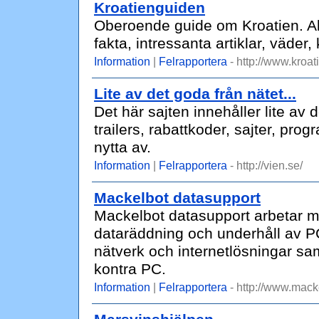
Kroatienguiden
Oberoende guide om Kroatien. Allt
fakta, intressanta artiklar, väde
Information
|
Felrapportera
- http://www.kroat
Lite av det goda från nätet...
Det här sajten innehåller lite av
trailers, rabattkoder, sajter, pr
nytta av.
Information
|
Felrapportera
- http://vien.se/
Mackelbot datasupport
Mackelbot datasupport arbetar med
dataräddning och underhåll av P
nätverk och internetlösningar sa
kontra PC.
Information
|
Felrapportera
- http://www.mack