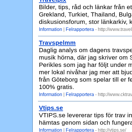
Bilder, tips, råd och länkar från 
Grekland, Turkiet, Thailand, Bulg
diskusionsforum, stor länkarkiv,
Information
|
Felrapportera
- http://www.travel
Travspelmm
Daglig analys om dagens travspel
musik hörna, där jag skriver om 
Perikles som jag har följt under
mer lokal nivåhar jag mer att bj
från Göteborg som spelar till er 
100% gratis.
Information
|
Felrapportera
- http://www.cktr
Vtips.se
VTIPS.se levererar tips för trav
hämtas genom sidan och fungera
Information
|
Felrapportera
- http://vtips.se/