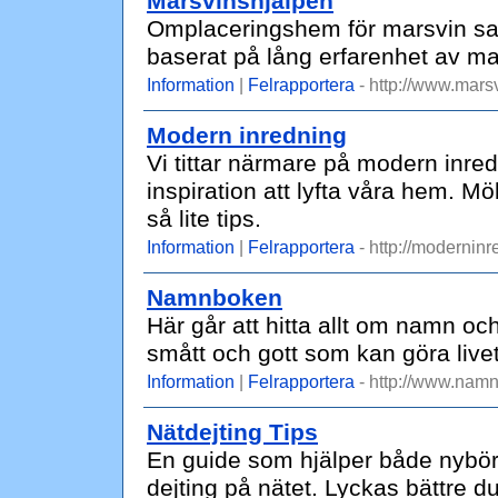
Marsvinshjälpen
Omplaceringshem för marsvin sam
baserat på lång erfarenhet av ma
Information
|
Felrapportera
- http://www.mars
Modern inredning
Vi tittar närmare på modern inred
inspiration att lyfta våra hem. Mö
så lite tips.
Information
|
Felrapportera
- http://modernin
Namnboken
Här går att hitta allt om namn oc
smått och gott som kan göra livet l
Information
|
Felrapportera
- http://www.nam
Nätdejting Tips
En guide som hjälper både nybörj
dejting på nätet. Lyckas bättre d