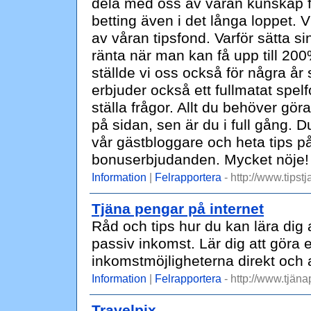
dela med oss av våran kunskap för
betting även i det långa loppet. 
av våran tipsfond. Varför sätta
ränta när man kan få upp till 2
ställde vi oss också för några år
erbjuder också ett fullmatat spel
ställa frågor. Allt du behöver gör
på sidan, sen är du i full gång. 
vår gästbloggare och heta tips på
bonuserbjudanden. Mycket nöje!
Information
|
Felrapportera
- http://www.tipstj
Tjäna pengar på internet
Råd och tips hur du kan lära dig 
passiv inkomst. Lär dig att göra
inkomstmöjligheterna direkt och
Information
|
Felrapportera
- http://www.tjäna
Travelpix