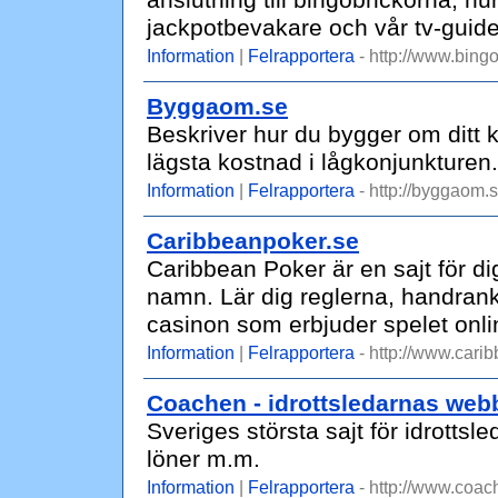
anslutning till bingobrickorna, hur
jackpotbevakare och vår tv-guide
Information
|
Felrapportera
- http://www.bingo
Byggaom.se
Beskriver hur du bygger om ditt k
lägsta kostnad i lågkonjunkturen.
Information
|
Felrapportera
- http://byggaom.s
Caribbeanpoker.se
Caribbean Poker är en sajt för d
namn. Lär dig reglerna, handranki
casinon som erbjuder spelet onlin
Information
|
Felrapportera
- http://www.cari
Coachen - idrottsledarnas web
Sveriges största sajt för idrottsle
löner m.m.
Information
|
Felrapportera
- http://www.coac