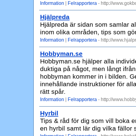
Information
|
Felrapportera
- http://www.gokbo
Hjälpreda
Hjälpreda är sidan som samlar al
inom olika områden, tips som gör 
Information
|
Felrapportera
- http://www.hjal
Hobbyman.se
Hobbyman.se hjälper alla individ
duktiga på något, men långt ifrån 
hobbyman kommer in i bilden. 
innehållande instruktioner för al
rätt spår.
Information
|
Felrapportera
- http://www.hob
Hyrbil
Tips & råd för dig som vill boka 
en hyrbil samt lär dig vilka fäll