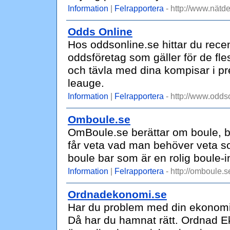
Information
|
Felrapportera
- http://www.nätdej
Odds Online
Hos oddsonline.se hittar du rece
oddsföretag som gäller för de fle
och tävla med dina kompisar i p
leauge.
Information
|
Felrapportera
- http://www.odds
Omboule.se
OmBoule.se berättar om boule, bo
får veta vad man behöver veta s
boule bar som är en rolig boule-in
Information
|
Felrapportera
- http://omboule.s
Ordnadekonomi.se
Har du problem med din ekonomi el
Då har du hamnat rätt. Ordnad Eko