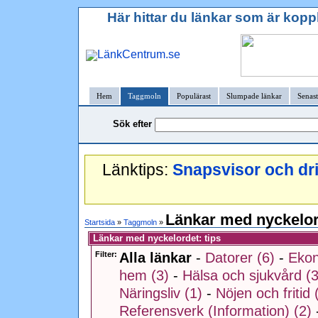
Här hittar du länkar som är kopp
Hem
Taggmoln
Populärast
Slumpade länkar
Senast
Sök efter
Länktips:
Snapsvisor och dr
Länkar med nyckelor
Startsida
»
Taggmoln
»
Länkar med nyckelordet: tips
Filter:
Alla länkar
-
Datorer (6)
-
Ekon
hem (3)
-
Hälsa och sjukvård (3
Näringsliv (1)
-
Nöjen och fritid 
Referensverk (Information) (2)