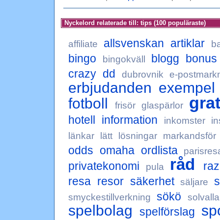
Nyckelord relaterade till: tips (100 populäraste)
allsvenskan
artiklar
affiliate
b
bingo
blogg
bonus
bingokväll
crazy
dd
dubrovnik
e-postmarkn
erbjudanden
exempel
grat
fotboll
frisör
glaspärlor
hotell
information
inkomster
in
länkar
lätt
lösningar
markandsför
odds
omaha
ordlista
parisres
råd
privatekonomi
raz
pula
resa
resor
säkerhet
s
säljare
sökö
smyckestillverkning
solvalla
spelbolag
sp
spelförslag