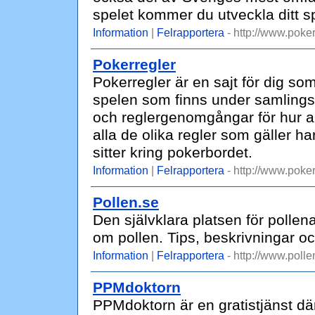
spelet kommer du utveckla ditt s
Information
|
Felrapportera
- http://www.poker
Pokerregler
Pokerregler är en sajt för dig som
spelen som finns under samlingsn
och reglergenomgångar för hur all
alla de olika regler som gäller ha
sitter kring pokerbordet.
Information
|
Felrapportera
- http://www.poker
Pollen.se
Den självklara platsen för pollena
om pollen. Tips, beskrivningar oc
Information
|
Felrapportera
- http://www.polle
PPMdoktorn
PPMdoktorn är en gratistjänst där