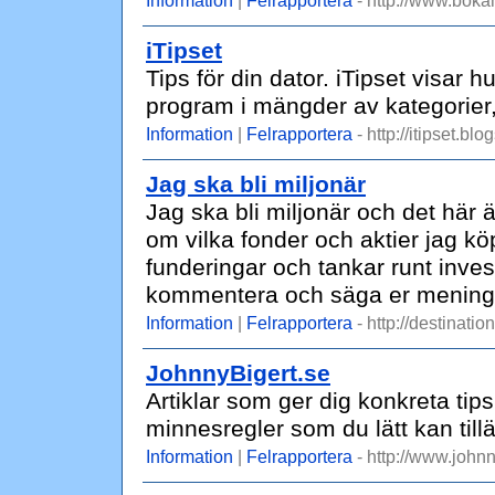
Information
|
Felrapportera
- http://www.bokah
iTipset
Tips för din dator. iTipset visar
program i mängder av kategorier,
Information
|
Felrapportera
- http://itipset.bl
Jag ska bli miljonär
Jag ska bli miljonär och det här ä
om vilka fonder och aktier jag k
funderingar och tankar runt inves
kommentera och säga er mening
Information
|
Felrapportera
- http://destinatio
JohnnyBigert.se
Artiklar som ger dig konkreta tip
minnesregler som du lätt kan til
Information
|
Felrapportera
- http://www.johnn