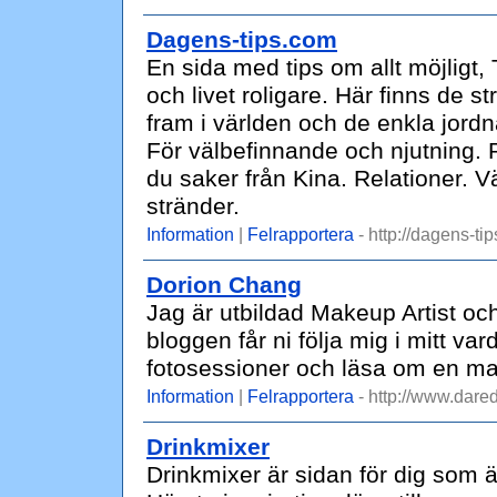
Dagens-tips.com
En sida med tips om allt möjligt
och livet roligare. Här finns de st
fram i världen och de enkla jordn
För välbefinnande och njutning. P
du saker från Kina. Relationer. V
stränder.
Information
|
Felrapportera
- http://dagens-ti
Dorion Chang
Jag är utbildad Makeup Artist och 
bloggen får ni följa mig i mitt va
fotosessioner och läsa om en ma
Information
|
Felrapportera
- http://www.dare
Drinkmixer
Drinkmixer är sidan för dig som är