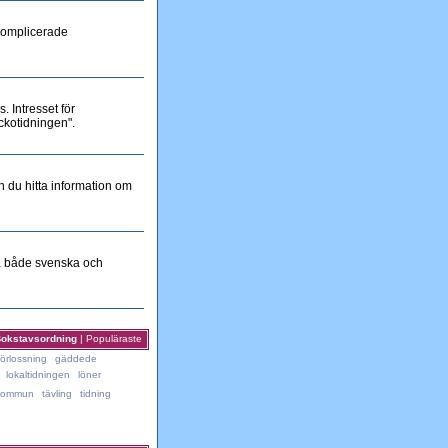
 komplicerade
 Intresset för
ckotidningen".
n du hitta information om
på både svenska och
okstavsordning
|
Populäraste
förlossning
gäddede
lokaltidningen
löner
 kommun
tävling
tidning