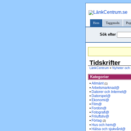
Hem
Taggmoln
Pop
Sök efter
Tidskrifter
LänkCentrum
»
Nyheter och
Kategorier
•
Allmänt
(1)
•
Arbetsmarknad@
•
Datorer och Internet@
•
Datorspel@
•
Ekonomi@
•
Film@
•
Fordon@
•
Fotografi@
•
Friluftsliv@
•
Förlag
(2)
•
Hus och hem@
•
Hälsa och sjukvård@