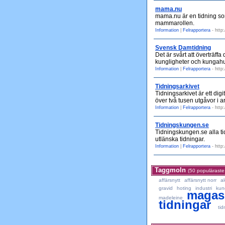
mama.nu
mama.nu är en tidning so
mammarollen.
Information
|
Felrapportera
- http
Svensk Damtidning
Det är svårt att överträf
kungligheter och kungahus
Information
|
Felrapportera
- http
Tidningsarkivet
Tidningsarkivet är ett dig
över två tusen utgåvor i a
Information
|
Felrapportera
- http
Tidningskungen.se
Tidningskungen.se alla t
utlänska tidningar.
Information
|
Felrapportera
- http
Taggmoln
(50 populäraste
affärsnytt
affärsnytt norr
a
gravid
hoting
industri
kun
magas
madeleine
tidningar
ti