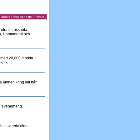
läraste
|
Visa senaste
|
Filtrera
andra intressanta
ön, Hammerdal och
i med 20,000 direkta
eknik
da ämnen kring allt från
och evenemang.
nhet av redaktionellt