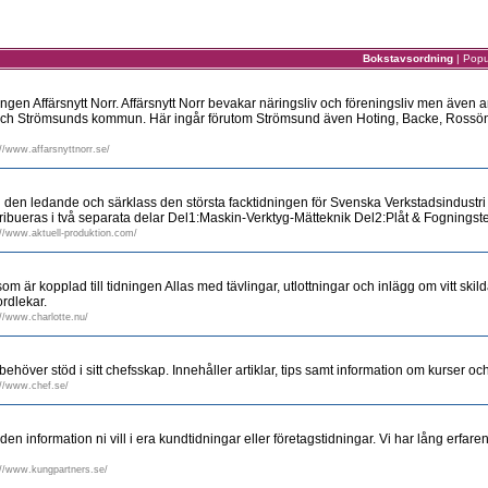
Bokstavsordning
|
Popu
ingen Affärsnytt Norr. Affärsnytt Norr bevakar näringsliv och föreningsliv men även 
och Strömsunds kommun. Här ingår förutom Strömsund även Hoting, Backe, Ross
://www.affarsnyttnorr.se/
g den ledande och särklass den största facktidningen för Svenska Verkstadsindustr
ribueras i två separata delar Del1:Maskin-Verktyg-Mätteknik Del2:Plåt & Fogningst
://www.aktuell-produktion.com/
om är kopplad till tidningen Allas med tävlingar, utlottningar och inlägg om vitt skil
ordlekar.
://www.charlotte.nu/
behöver stöd i sitt chefsskap. Innehåller artiklar, tips samt information om kurser 
://www.chef.se/
ed den information ni vill i era kundtidningar eller företagstidningar. Vi har lång erfare
://www.kungpartners.se/