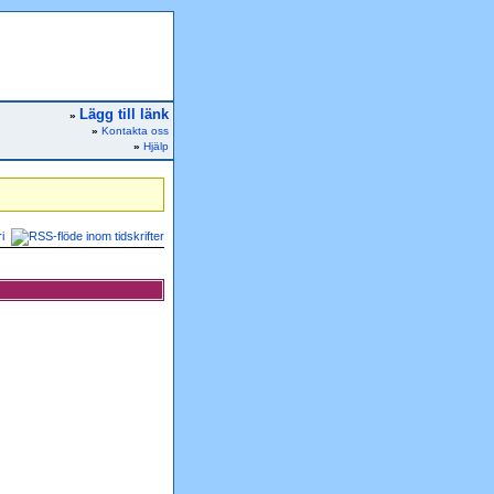
Lägg till länk
»
»
Kontakta oss
»
Hjälp
i