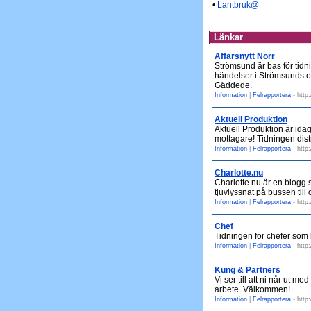
•
Lantbruk@
Länkar
Affärsnytt Norr
Strömsund är bas för tidn
händelser i Strömsunds 
Gäddede.
Information
|
Felrapportera
- http
Aktuell Produktion
Aktuell Produktion är ida
mottagare! Tidningen dist
Information
|
Felrapportera
- http
Charlotte.nu
Charlotte.nu är en blogg s
tjuvlyssnat på bussen till 
Information
|
Felrapportera
- http
Chef
Tidningen för chefer som 
Information
|
Felrapportera
- http
Kung & Partners
Vi ser till att ni når ut m
arbete. Välkommen!
Information
|
Felrapportera
- http