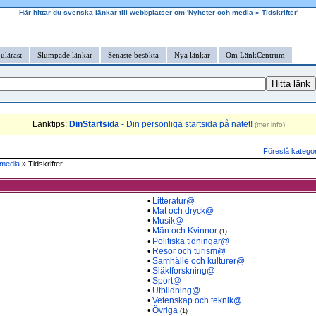
Här hittar du svenska länkar till webbplatser om 'Nyheter och media » Tidskrifter'
ulärast
Slumpade länkar
Senaste besökta
Nya länkar
Om LänkCentrum
Länktips:
DinStartsida
- Din personliga startsida på nätet!
(
mer info
)
Föreslå kategor
 media
» Tidskrifter
•
Litteratur@
•
Mat och dryck@
•
Musik@
•
Män och Kvinnor
(1)
•
Politiska tidningar@
•
Resor och turism@
•
Samhälle och kulturer@
•
Släktforskning@
•
Sport@
•
Utbildning@
•
Vetenskap och teknik@
•
Övriga
(1)