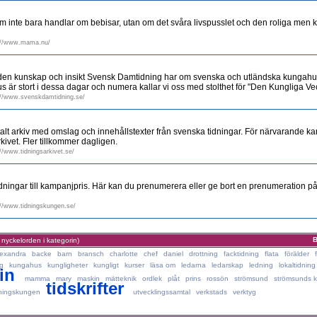
m inte bara handlar om bebisar, utan om det svåra livspusslet och den roliga men
://www.mama.nu/
fa den kunskap och insikt Svensk Damtidning har om svenska och utländska kungahus.
 är stort i dessa dagar och numera kallar vi oss med stolthet för "Den Kungliga Ve
://www.svenskdamtidning.se/
italt arkiv med omslag och innehållstexter från svenska tidningar. För närvarande ka
rkivet. Fler tillkommer dagligen.
://www.tidningsarkivet.se/
idningar till kampanjpris. Här kan du prenumerera eller ge bort en prenumeration 
://www.tidningskungen.se/
B
 nyckelorden i kategorin)
lexandra
backe
barn
bransch
charlotte
chef
daniel
drottning
facktidning
flata
förälder
g
kungahus
kungligheter
kungligt
kurser
läsa om
ledarna
ledarskap
ledning
lokaltidning
in
mamma
mary
maskin
mätteknik
ordlek
plåt
prins
rossön
strömsund
strömsunds
tidskrifter
dningskungen
utvecklingssamtal
verkstads
verktyg