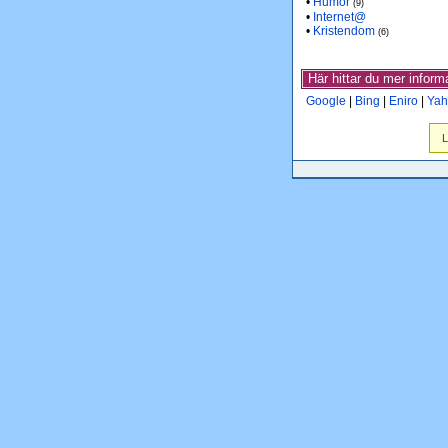
•
Humor
(9)
•
Internet@
•
Kristendom
(6)
Här hittar du mer infor
Google
|
Bing
|
Eniro
|
Yah
L