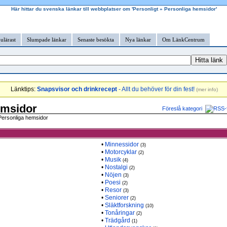
Här hittar du svenska länkar till webbplatser om 'Personligt » Personliga hemsidor'
ulärast
Slumpade länkar
Senaste besökta
Nya länkar
Om LänkCentrum
Länktips:
Snapsvisor och drinkrecept
- Allt du behöver för din fest!
(
mer info
)
emsidor
Föreslå kategori
ersonliga hemsidor
•
Minnessidor
(3)
•
Motorcyklar
(2)
•
Musik
(4)
•
Nostalgi
(2)
•
Nöjen
(3)
•
Poesi
(2)
•
Resor
(3)
•
Seniorer
(2)
•
Släktforskning
(10)
•
Tonåringar
(2)
•
Trädgård
(1)