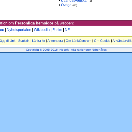
•
Utlandssvenskar
(1)
•
Övriga
(68)
mation om
Personliga hemsidor
på webben:
oo
|
Nyhetsportalen
|
Wikipedia
|
Frisim
|
NE
ägg till länk
|
Statistik
|
Länka hit
|
Annonsera
|
Om LänkCentrum
|
Om Cookie
|
Användarvillk
Copyright © 2005-2016 Injosoft - Alla rättigheter förbehålles