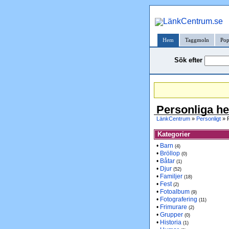
Hem
Taggmoln
Pop
Sök efter
Personliga h
LänkCentrum
»
Personligt
» P
Kategorier
•
Barn
(4)
•
Bröllop
(0)
•
Båtar
(1)
•
Djur
(52)
•
Familjer
(18)
•
Fest
(2)
•
Fotoalbum
(9)
•
Fotografering
(11)
•
Frimurare
(2)
•
Grupper
(0)
•
Historia
(1)