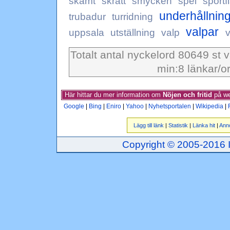
skämt
skratt
smycken
spel
sportf
underhållnin
trubadur
turridning
valpar
uppsala
utställning
valp
v
Totalt antal nyckelord 80649 st 
min:8 länkar/o
Här hittar du mer information om
Nöjen och fritid
på we
Google
|
Bing
|
Eniro
|
Yahoo
|
Nyhetsportalen
|
Wikipedia
|
Lägg till länk
|
Statistik
|
Länka hit
|
Ann
Copyright © 2005-2016 Inj