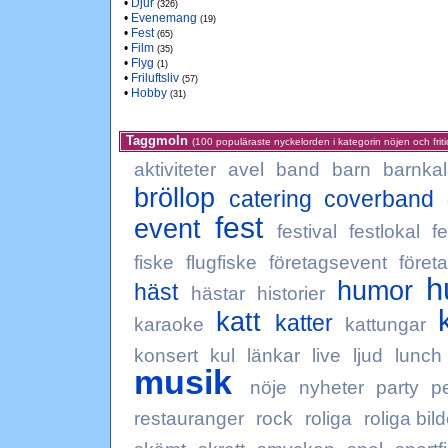
•
Djur
(326)
•
Evenemang
(19)
•
Fest
(65)
•
Film
(35)
•
Flyg
(1)
•
Friluftsliv
(57)
•
Hobby
(31)
Taggmoln
(100 populäraste nyckelorden i kategorin nöjen och friti
aktiviteter
avel
band
barn
barnka
bröllop
catering
coverband
fest
event
festival
festlokal
fe
fiske
flugfiske
företagsevent
föret
h
humor
häst
hästar
historier
katt
katter
karaoke
kattungar
konsert
kul
länkar
live
ljud
lunch
musik
nöje
nyheter
party
p
restauranger
rock
roliga
roliga bild