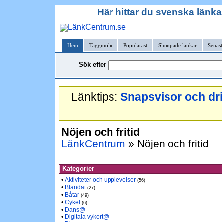
Här hittar du svenska länkar
Hem
Taggmoln
Populärast
Slumpade länkar
Senast
Sök efter
Länktips:
Snapsvisor och dr
Nöjen och fritid
LänkCentrum
» Nöjen och fritid
Kategorier
•
Aktiviteter och upplevelser
(56)
•
Blandat
(27)
•
Båtar
(49)
•
Cykel
(6)
•
Dans@
•
Digitala vykort@