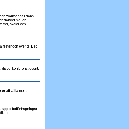
 och workshops i dans
ränslandet mellan
fester, skolor och
na fester och events. Det
, disco, konferens, event,
er att välja mellan.
 upp offertförfrågningar
ik etc