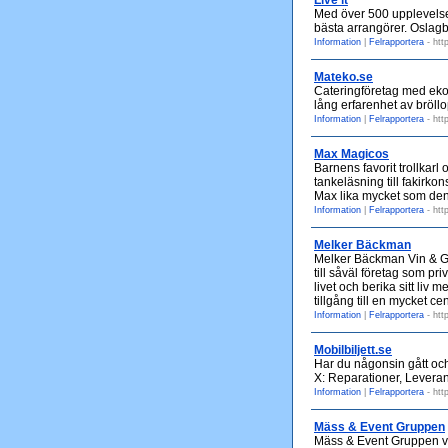
Live it
Med över 500 upplevelser
bästa arrangörer. Oslagba
Information
|
Felrapportera
- htt
Mateko.se
Cateringföretag med ekolo
lång erfarenhet av bröllop
Information
|
Felrapportera
- htt
Max Magicos
Barnens favorit trollkarl 
tankeläsning till fakirkon
Max lika mycket som den
Information
|
Felrapportera
- http
Melker Bäckman
Melker Bäckman Vin & Gas
till såväl företag som pr
livet och berika sitt liv
tillgång till en mycket ce
Information
|
Felrapportera
- htt
Mobilbiljett.se
Har du någonsin gått och
X: Reparationer, Leveran
Information
|
Felrapportera
- htt
Mäss & Event Gruppen
Mäss & Event Gruppen vän