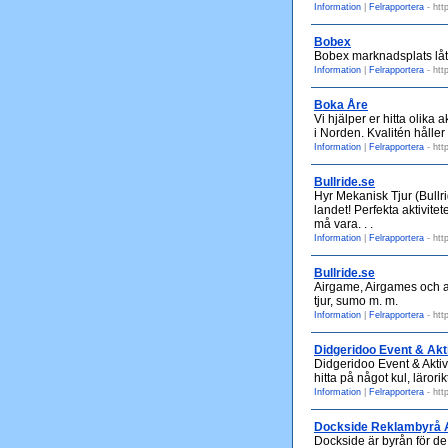
Information
|
Felrapportera
- htt
Bobex
Bobex marknadsplats låt
Information
|
Felrapportera
- htt
Boka Åre
Vi hjälper er hitta olika
i Norden. Kvalitén håller
Information
|
Felrapportera
- htt
Bullride.se
Hyr Mekanisk Tjur (Bullr
landet! Perfekta aktivite
må vara. . .
Information
|
Felrapportera
- htt
Bullride.se
Airgame, Airgames och an
tjur, sumo m. m.
Information
|
Felrapportera
- htt
Didgeridoo Event & Akti
Didgeridoo Event & Aktivi
hitta på något kul, läro
Information
|
Felrapportera
- htt
Dockside Reklambyrå
Dockside är byrån för d