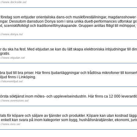
p://www.dockside.se/
t företag som erbjuder orientaliska dans-och musikföreställningar, magdansshower
ningar. Dessutom dansduon Donya som i sina unika duett-performances utforskar g
, sceniskt/folkligt och traditionellt/nyskapande. Gruppen anlitas flitigt till möhippor, 
p://www.donya.nu/
är du ska ha fest. Med ebjudan.se kan du lätt skapa elektroniska inbjudningar till di
gratis.
p://www.ebjudan.se/
a ljud till bra priser. Här finns ljudanläggningar och trådlösa mikrofoner till konsert
ljud finns i Linköping.
p://ekonomiljud.se/
örsta söktjänst inom mötes- och upplevelseindustrin. Här finns ca 12 000 leverantlör
p://www.eventstore.se/
ats för köpare och säljare av tjänster och produkter. Köpare kan utan kostnad lägga
r enkelt kan svara på inom kategorier som bygg, hushållsnäratjänster, ekonomi, jurid
p://www.evio.se/