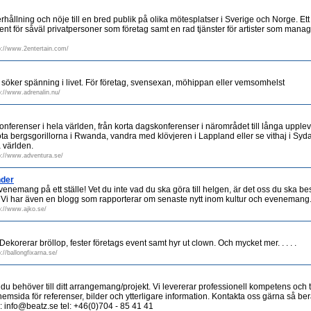
hållning och nöje till en bred publik på olika mötesplatser i Sverige och Norge. Et
nt för såväl privatpersoner som företag samt en rad tjänster för artister som ma
p://www.2entertain.com/
söker spänning i livet. För företag, svensexan, möhippan eller vemsomhelst
p://www.adrenalin.nu/
ferenser i hela världen, från korta dagskonferenser i närområdet till långa upplev
öta bergsgorillorna i Rwanda, vandra med klövjeren i Lappland eller se vithaj i Syda
 världen.
p://www.adventura.se/
der
enemang på ett ställe! Vet du inte vad du ska göra till helgen, är det oss du ska besök
 Vi har även en blogg som rapporterar om senaste nytt inom kultur och evenemang
p://www.ajko.se/
Dekorerar bröllop, fester företags event samt hyr ut clown. Och mycket mer. . . . .
://ballongfixarna.se/
 du behöver till ditt arrangemang/projekt. Vi levererar professionell kompetens och 
hemsida för referenser, bilder och ytterligare information. Kontakta oss gärna så ber
: info@beatz.se tel: +46(0)704 - 85 41 41