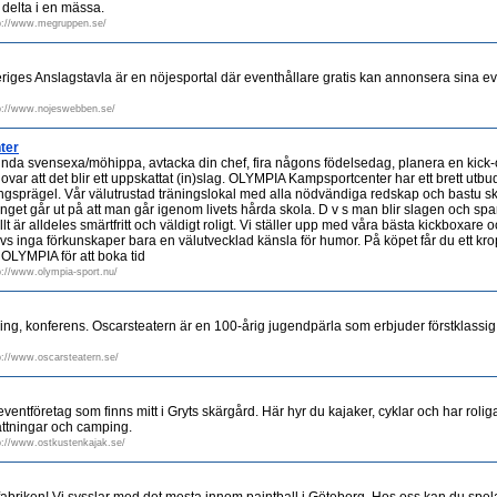
 delta i en mässa.
p://www.megruppen.se/
iges Anslagstavla är en nöjesportal där eventhållare gratis kan annonsera sina 
p://www.nojeswebben.se/
ter
da svensexa/möhippa, avtacka din chef, fira någons födelsedag, planera en kick-of
lovar att det blir ett uppskattat (in)slag. OLYMPIA Kampsportcenter har ett brett u
gsprägel. Vår välutrustad träningslokal med alla nödvändiga redskap och bastu ski
nget går ut på att man går igenom livets hårda skola. D v s man blir slagen och s
allt är alldeles smärtfritt och väldigt roligt. Vi ställer upp med våra bästa kickboxare 
 inga förkunskaper bara en välutvecklad känsla för humor. På köpet får du ett kropp
OLYMPIA för att boka tid
p://www.olympia-sport.nu/
ning, konferens. Oscarsteatern är en 100-årig jugendpärla som erbjuder förstklassi
p://www.oscarsteatern.se/
 eventföretag som finns mitt i Gryts skärgård. Här hyr du kajaker, cyklar och har rolig
attningar och camping.
p://www.ostkustenkajak.se/