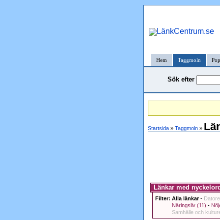
Hem
Taggmoln
Pop
Sök efter
Lä
Startsida
»
Taggmoln
»
Länkar med nyckelord
Filter:
Alla länkar
-
Datore
Näringsliv (11)
-
Nöj
Samhälle och kultur