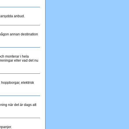
darsydda anbud.
på någon annan destination
och monterar i hela
öreningar eller vad det nu
 hoppborgar, elektrisk
dning när det är dags att
mpanjer.