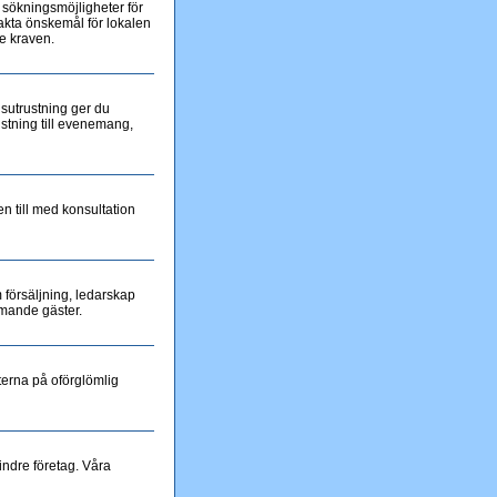
a sökningsmöjligheter för
xakta önskemål för lokalen
de kraven.
jusutrustning ger du
ustning till evenemang,
 till med konsultation
 försäljning, ledarskap
mande gäster.
terna på oförglömlig
indre företag. Våra