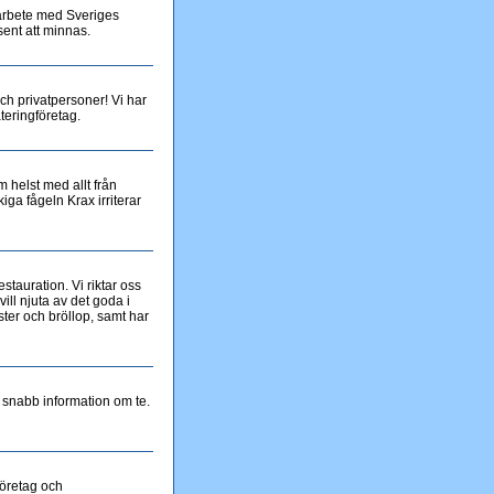
amarbete med Sveriges
sent att minnas.
och privatpersoner! Vi har
ateringföretag.
m helst med allt från
kiga fågeln Krax irriterar
tauration. Vi riktar oss
ill njuta av det goda i
ster och bröllop, samt har
 snabb information om te.
företag och