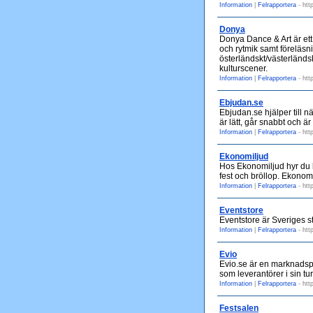
Information
|
Felrapportera
- htt
Donya
Donya Dance & Art är et
och rytmik samt föreläs
österländskt/västerländskt
kulturscener.
Information
|
Felrapportera
- htt
Ebjudan.se
Ebjudan.se hjälper till n
är lätt, går snabbt och är 
Information
|
Felrapportera
- htt
Ekonomiljud
Hos Ekonomiljud hyr du br
fest och bröllop. Ekonomi
Information
|
Felrapportera
- htt
Eventstore
Eventstore är Sveriges st
Information
|
Felrapportera
- htt
Evio
Evio.se är en marknadspl
som leverantörer i sin tu
Information
|
Felrapportera
- htt
Festsalen