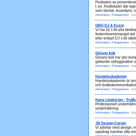
Festsalen.se presenterar 
t. ex. Festlokaler där eg
som storlek, kuvertpris, s
Information
|
Felrapportera
- htt
GBG DJ & Event
Vi har Dj´s till alla tän
festen/evenemanget det li
eller enbart DJ´s till stä
Information
|
Felrapportera
- htt
Görans kök
Görans kök har stor kom
gällande nybyggnation o
Information
|
Felrapportera
- htt
Handelsakademin
Handelsakademin är levera
och butikskommunikatio
Information
|
Felrapportera
- htt
Hans Lindström - Trollk
Professionell underhåll
underhållning.
Information
|
Felrapportera
- htt
JB Design Corner
Vi arbetar med design, m
uppdrag handlar ofta om a