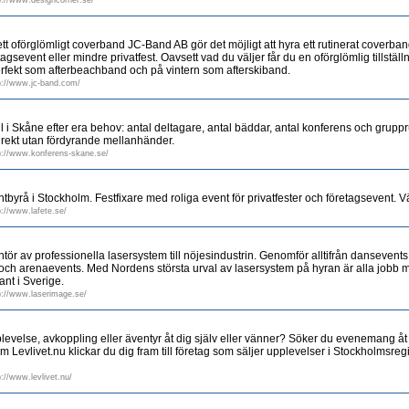
p://www.designcorner.se/
 oförglömligt coverband JC-Band AB gör det möjligt att hyra ett rutinerat coverband 
etagsevent eller mindre privatfest. Oavsett vad du väljer får du en oförglömlig tillst
fekt som afterbeachband och på vintern som afterskiband.
p://www.jc-band.com/
l i Skåne efter era behov: antal deltagare, antal bäddar, antal konferens och gruppru
rekt utan fördyrande mellanhänder.
p://www.konferens-skane.se/
ntbyrå i Stockholm. Festfixare med roliga event för privatfester och företagsevent.
p://www.lafete.se/
ör av professionella lasersystem till nöjesindustrin. Genomför alltifrån dansevent
s och arenaevents. Med Nordens största urval av lasersystem på hyran är alla jobb
nt i Sverige.
p://www.laserimage.se/
pplevelse, avkoppling eller äventyr åt dig själv eller vänner? Söker du evenemang åt
m Levlivet.nu klickar du dig fram till företag som säljer upplevelser i Stockholmsreg
p://www.levlivet.nu/