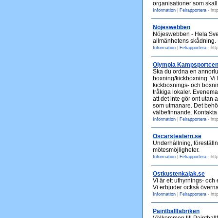
organisationer som skall
Information
|
Felrapportera
- htt
Nöjeswebben
Nöjeswebben - Hela Sver
allmänhetens skådning.
Information
|
Felrapportera
- htt
Olympia Kampsportcen
Ska du ordna en annorlun
boxning/kickboxning. Vi 
kickboxnings- och boxnin
tråkiga lokaler. Evenema
att det inte gör ont utan 
som utmanare. Det behövs
välbefinnande. Kontakta 
Information
|
Felrapportera
- htt
Oscarsteatern.se
Underhållning, föreställ
mötesmöjligheter.
Information
|
Felrapportera
- htt
Ostkustenkajak.se
Vi är ett uthyrnings- och
Vi erbjuder också övern
Information
|
Felrapportera
- htt
Paintballfabriken