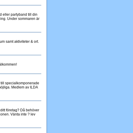
eller partyband till din
ällning. Under sommaren är
m samt aktiviteter & ort.
 Välkommen!
s till specialkomponerade
 möjliga. Medlem av ILDA
 ditt företag? Då behöver
ionen. Vänta inte ? lev