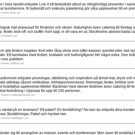
 i hela landet erbjuder Live it ett fantastiskt utbud av oförglömliga presenter i s
r kundservice, fri bytesrätt och exklusiv paketering gör våra upplevelser till en pre
p://www.liveit.se/
gisk mat anpassad för förskolor och skolor. Naturligtvis även catering till företag 
. fester, kick-off, och buffér. Kort sagt, vi vill vara en ac Stockholms absolut bästa c
p://mateko.se/
och alla festers magiker. Kort eller lång show som lyfter kalaset, eventet eller vad so
ster. Ett barnkalas med trolleri, buktaleri och ballongfigurer blir något extra. Den brå
 roar publiken.
://www.trollkarl.nu/
tronomi erbjuder provningar, utbildning och inspiration på temat mat, dryck och res
ivata sällskap såsom vinklubbar, möhippor/svensexor, föreningar, fester, bröllop som v
 med kvalitativa upplevelser.Melker Bäckman med vänner bedriver även catering till fe
ntral festvåning i Uppsala för upp till 100 personer...
p://www.melkerbeckman.se/
 väntat på en leverans? Ett paket? En beställning? Nu kan du erbjuda dina kunder
ser, Beställningar, Paket och mycket mer.
p://www.mobilbiljett.se/
der sig till arrangörer av mässor, events och konferenser. Men även till enskilda 