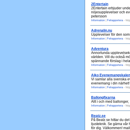
2Entertain
2Entertain erbjuder under
nöjesupplevelser och eve
petersson
Information
|
Felrapportera
- htt
Adrenalin.nu
Upplevelser för den som 
Information
|
Felrapportera
- htt
Adventura
Annorlunda upplevelsekon
världen. Vill du också m
spännande förslag i hela
Information
|
Felrapportera
- htt
Ajko Evenemangskalen
Vi samlar alla svenska ev
evenemang i din närhet!
Information
|
Felrapportera
- htt
Ballongfixarna
Allt i och med ballonger, 
Information
|
Felrapportera
- http
Beatz.se
På Beatz.se hittar du det
ljusteknik. Se gärna vår 
för dig. Välkommen! mail