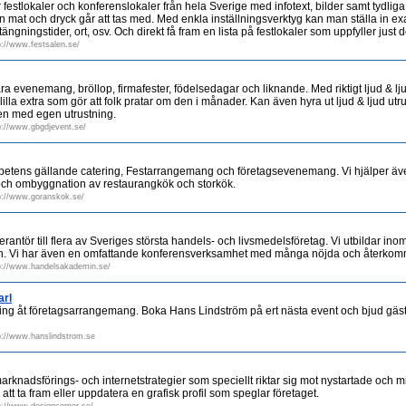
festlokaler och konferenslokaler från hela Sverige med infotext, bilder samt tydlig
en mat och dryck går att tas med. Med enkla inställningsverktyg kan man ställa in e
tängningstider, ort, osv. Och direkt få fram en lista på festlokaler som uppfyller just 
p://www.festsalen.se/
kbara evenemang, bröllop, firmafester, födelsedagar och liknande. Med riktigt ljud & l
lla extra som gör att folk pratar om den i månader. Kan även hyra ut ljud & ljud utr
llen med egen utrustning.
p://www.gbgdjevent.se/
petens gällande catering, Festarrangemang och företagsevenemang. Vi hjälper även
ch ombyggnation av restaurangkök och storkök.
p://www.goranskok.se/
ntör till flera av Sveriges största handels- och livsmedelsföretag. Vi utbildar inom
n. Vi har även en omfattande konferensverksamhet med många nöjda och återkom
p://www.handelsakademin.se/
arl
ning åt företagsarrangemang. Boka Hans Lindström på ert nästa event och bjud gäs
p://www.hanslindstrom.se
arknadsförings- och internetstrategier som speciellt riktar sig mot nystartade och m
tt ta fram eller uppdatera en grafisk profil som speglar företaget.