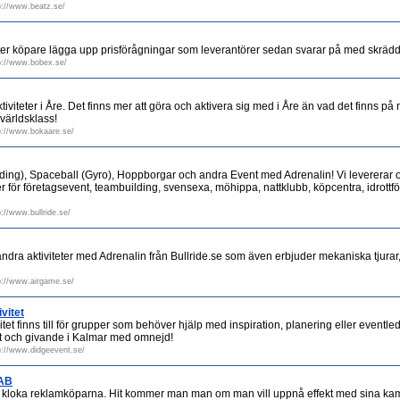
p://www.beatz.se/
er köpare lägga upp prisförågningar som leverantörer sedan svarar på med skräd
p://www.bobex.se/
 aktiviteter i Åre. Det finns mer att göra och aktivera sig med i Åre än vad det finns 
 världsklass!
p://www.bokaare.se/
iding), Spaceball (Gyro), Hoppborgar och andra Event med Adrenalin! Vi levererar 
ter för företagsevent, teambuilding, svensexa, möhippa, nattklubb, köpcentra, idrottf
p://www.bullride.se/
dra aktiviteter med Adrenalin från Bullride.se som även erbjuder mekaniska tjurar,
p://www.airgame.se/
vitet
tet finns till för grupper som behöver hjälp med inspiration, planering eller eventle
rikt och givande i Kalmar med omnejd!
p://www.didgeevent.se/
 AB
e kloka reklamköparna. Hit kommer man man om man vill uppnå effekt med sina ka