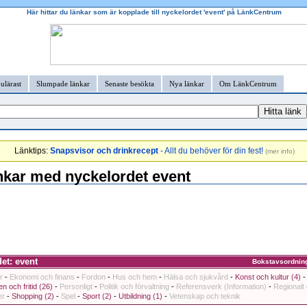
Här hittar du länkar som är kopplade till nyckelordet 'event' på LänkCentrum
ulärast
Slumpade länkar
Senaste besökta
Nya länkar
Om LänkCentrum
Länktips:
Snapsvisor och drinkrecept
- Allt du behöver för din fest!
(
mer info
)
nkar med nyckelordet event
et: event
Bokstavsordnin
r
-
Ekonomi och finans
-
Fordon
-
Hus och hem
-
Hälsa och sjukvård
-
Konst och kultur (4)
en och fritid (26)
-
Personligt
-
Politik och förvaltning
-
Referensverk (Information)
-
Regionalt
er
-
Shopping (2)
-
Spel
-
Sport (2)
-
Utbildning (1)
-
Vetenskap och teknik