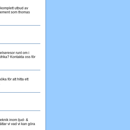
t komplett utbud av
nagement som thomas
elseresor runt om i
frika? Kontakta oss för
a för att hitta ett
.
teknik inom ljud- &
ättar vi vad vi kan göra