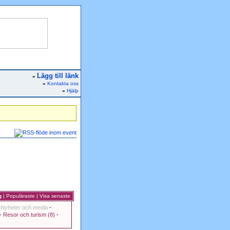
Lägg till länk
»
»
Kontakta oss
»
Hjälp
g
|
Populäraste
|
Visa senaste
-
Nyheter och media
-
-
Resor och turism (8)
-