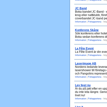
Information
|
Felrapportera
- htt
JC Band
Boka bandet JC-Band - ett
krog eller nattklubb, för
coverbandet JC-band per
Information
|
Felrapportera
- htt
Konferens Skåne
Sök konferens eller hotel
Boka sedan konferens di
Information
|
Felrapportera
- htt
La Fête Event
La Fête Event är din eve
Information
|
Felrapportera
- htt
Laserimage AB
Nordens ledande leverant
lasershower till företag
och Pangolins representa
Information
|
Felrapportera
- htt
Lev livet nu
Är du på jakt efter en u
du inte leta längre. Geno
livet nu!
Information
|
Felrapportera
- htt