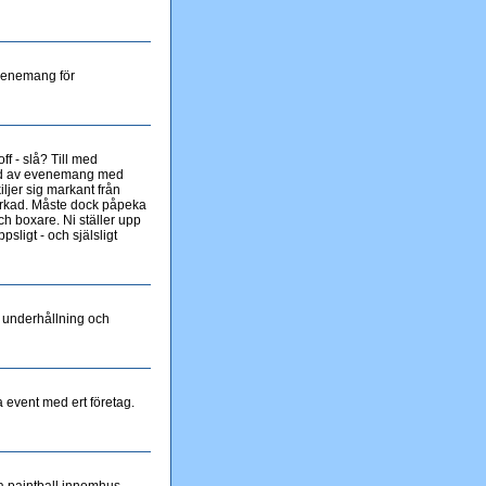
evenemang för
f - slå? Till med
tbud av evenemang med
ljer sig markant från
parkad. Måste dock påpeka
och boxare. Ni ställer upp
sligt - och själsligt
g underhållning och
a event med ert företag.