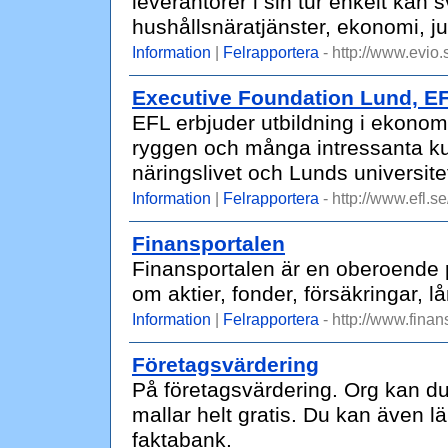
leverantörer i sin tur enkelt kan
hushållsnäratjänster, ekonomi, ju
Information
|
Felrapportera
- http://www.evio.
Executive Foundation Lund, E
EFL erbjuder utbildning i ekonomi
ryggen och många intressanta kur
näringslivet och Lunds universite
Information
|
Felrapportera
- http://www.efl.se
Finansportalen
Finansportalen är en oberoende 
om aktier, fonder, försäkringar, l
Information
|
Felrapportera
- http://www.finan
Företagsvärdering
På företagsvärdering. Org kan du
mallar helt gratis. Du kan även l
faktabank.