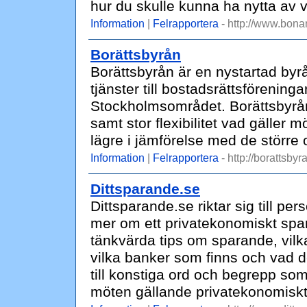
hur du skulle kunna ha nytta av v
Information
|
Felrapportera
- http://www.bona
Borättsbyrån
Borättsbyrån är en nystartad byr
tjänster till bostadsrättsförening
Stockholmsområdet. Borättsbyrån
samt stor flexibilitet vad gäller m
lägre i jämförelse med de större
Information
|
Felrapportera
- http://borattsbyr
Dittsparande.se
Dittsparande.se riktar sig till pe
mer om ett privatekonomiskt spar
tänkvärda tips om sparande, vilk
vilka banker som finns och vad d
till konstiga ord och begrepp som
möten gällande privatekonomisk