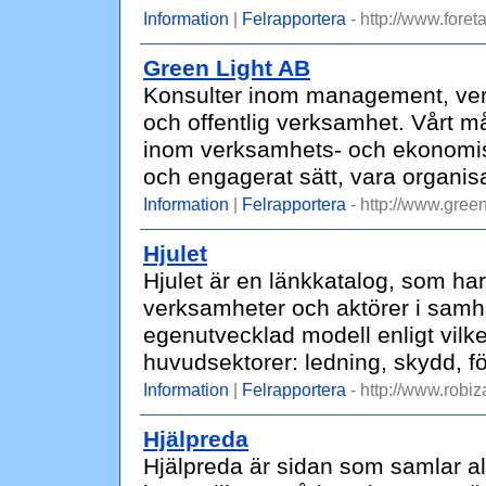
Information
|
Felrapportera
- http://www.foret
Green Light AB
Konsulter inom management, verk
och offentlig verksamhet. Vårt må
inom verksamhets- och ekonomist
och engagerat sätt, vara organis
Information
|
Felrapportera
- http://www.green
Hjulet
Hjulet är en länkkatalog, som har lä
verksamheter och aktörer i samhä
egenutvecklad modell enligt vilke
huvudsektorer: ledning, skydd, för
Information
|
Felrapportera
- http://www.robiz
Hjälpreda
Hjälpreda är sidan som samlar al