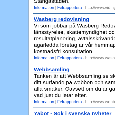
Stångåstaden.
Information
|
Felrapportera
- http://www.vidin
Wasberg redovisning
Vi som jobbar på Wasberg Redov
länsstyrelse, skattemyndighet oc
resultatplanering, avtalsskrivand
ägarledda företag är vår hemmap
kostnadsfri konsultation.
Information
|
Felrapportera
- http://www.wasb
Webbsamling
Tanken är att Webbsamling.se sk
ditt surfande på webben och saml
alla smaker. Oavsett om du är ga
vad just du letar efter.
Information
|
Felrapportera
- http://www.webb
Yabot - Sök i svenska nyheter