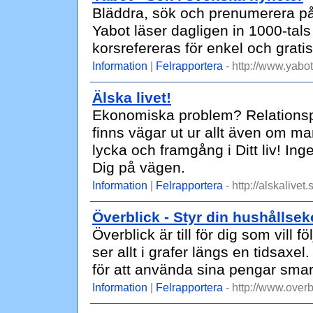
Bläddra, sök och prenumerera på
Yabot läser dagligen in 1000-tals
korsrefereras för enkel och grati
Information
|
Felrapportera
- http://www.yabot
Älska livet!
Ekonomiska problem? Relationsp
finns vägar ut ur allt även om man 
lycka och framgång i Ditt liv! Ing
Dig på vägen.
Information
|
Felrapportera
- http://alskalivet.
Överblick - Styr din hushållse
Överblick är till för dig som vill
ser allt i grafer längs en tidsax
för att använda sina pengar smar
Information
|
Felrapportera
- http://www.overb