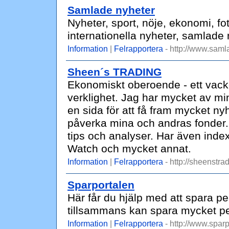
Samlade nyheter
Nyheter, sport, nöje, ekonomi, fo
internationella nyheter, samlade
Information
|
Felrapportera
- http://www.saml
Sheen´s TRADING
Ekonomiskt oberoende - ett vacke
verklighet. Jag har mycket av mi
en sida för att få fram mycket n
påverka mina och andras fonder. Hä
tips och analyser. Har även index 
Watch och mycket annat.
Information
|
Felrapportera
- http://sheenstra
Sparportalen
Här får du hjälp med att spara 
tillsammans kan spara mycket p
Information
|
Felrapportera
- http://www.sparp