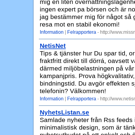
mig en liten övernattningslägenhe
ingen expert pa börsen och är n
jag bestämmer mig för något så g
resa mot en stabil ekonomi!
Information
|
Felrapportera
- http://www.miss
NetisNet
Tips & tjänster hur Du spar tid, o
fraktfritt direkt till dörrá, oavse
därmed miljöbelastningen på vår 
kampanjpris. Prova högkvalitati
bindningstid. Du avgör effekten s
telefonin? Välkommen!
Information
|
Felrapportera
- http://www.netis
NyhetsListan.se
Samlade nyheter från Rss feeds 
minimalistisk design, som är tänkt