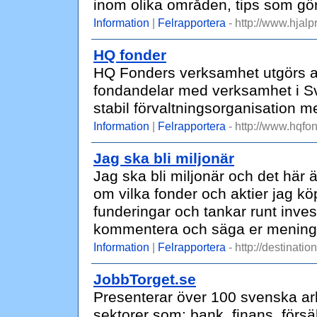
inom olika områden, tips som gör 
Information
|
Felrapportera
- http://www.hjal
HQ fonder
HQ Fonders verksamhet utgörs av 
fondandelar med verksamhet i S
stabil förvaltningsorganisation m
Information
|
Felrapportera
- http://www.hqfon
Jag ska bli miljonär
Jag ska bli miljonär och det här ä
om vilka fonder och aktier jag k
funderingar och tankar runt inves
kommentera och säga er mening
Information
|
Felrapportera
- http://destinatio
JobbTorget.se
Presenterar över 100 svenska arb
sektorer som: bank, finans, försä