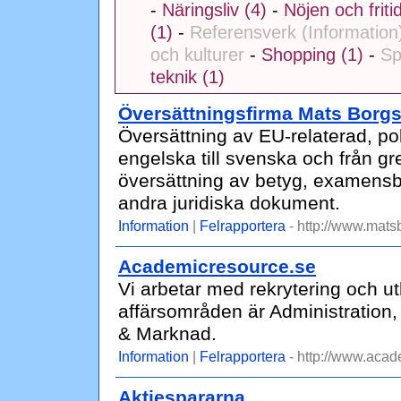
-
Näringsliv (4)
-
Nöjen och friti
(1)
-
Referensverk (Information
och kulturer
-
Shopping (1)
-
Sp
teknik (1)
Översättningsfirma Mats Borg
Översättning av EU-relaterad, pol
engelska till svenska och från gr
översättning av betyg, examensb
andra juridiska dokument.
Information
|
Felrapportera
- http://www.mats
Academicresource.se
Vi arbetar med rekrytering och u
affärsområden är Administration,
& Marknad.
Information
|
Felrapportera
- http://www.acad
Aktiespararna