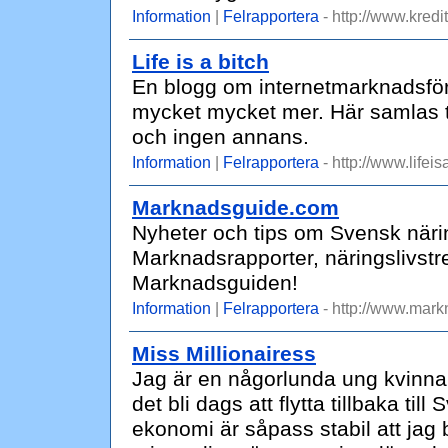
Information
|
Felrapportera
- http://www.kredi
Life is a bitch
En blogg om internetmarknadsföri
mycket mycket mer. Här samlas tan
och ingen annans.
Information
|
Felrapportera
- http://www.lifeis
Marknadsguide.com
Nyheter och tips om Svensk näri
Marknadsrapporter, näringslivst
Marknadsguiden!
Information
|
Felrapportera
- http://www.mar
Miss Millionairess
Jag är en någorlunda ung kvinna s
det bli dags att flytta tillbaka till
ekonomi är såpass stabil att jag