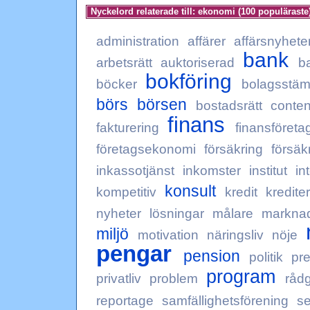
Nyckelord relaterade till: ekonomi (100 populäraste
administration
affärer
affärsnyhete
bank
arbetsrätt
auktoriserad
b
bokföring
böcker
bolagsstä
börs
börsen
bostadsrätt
conten
finans
fakturering
finansföreta
företagsekonomi
försäkring
försäk
inkassotjänst
inkomster
institut
in
konsult
kompetitiv
kredit
krediter
nyheter
lösningar
målare
markna
miljö
motivation
näringsliv
nöje
pengar
pension
politik
pr
program
privatliv
problem
rådg
reportage
samfällighetsförening
s