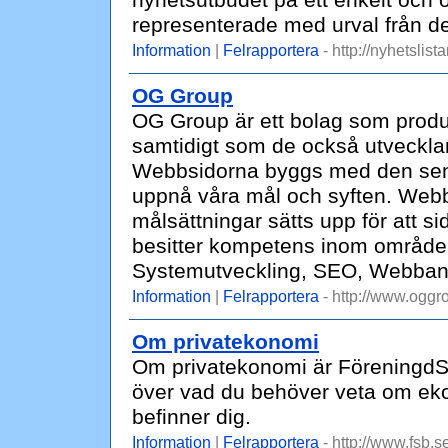
nyhetsutbudet på ett enkelt och ö
representerade med urval från de
Information
|
Felrapportera
- http://nyhetslista
OG Group
OG Group är ett bolag som produ
samtidigt som de också utvecklar
Webbsidorna byggs med den senas
uppnå våra mål och syften. Web
målsättningar sätts upp för att si
besitter kompetens inom områden
Systemutveckling, SEO, Webbana
Information
|
Felrapportera
- http://www.oggr
Om privatekonomi
Om privatekonomi är FöreningdS
över vad du behöver veta om ekon
befinner dig.
Information
|
Felrapportera
- http://www.fsb.s