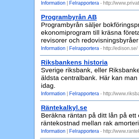
Information
|
Felrapportera
- http://www.privat
Programbyrån AB
Programbyrån säljer bokföringsp
ekonomiprogram till kräsna föret
revisorer och redovisnings­byråer
Information
|
Felrapportera
- http://edison.se/
Riksbankens historia
Sverige riksbank, eller Riksbanke
äldsta centralbank. Här kan man 
idag.
Information
|
Felrapportera
- http://www.riks
Räntekalkyl.se
Beräkna räntan på ditt lån på ett 
räntekostnad mellan rak amorteri
Information
|
Felrapportera
- http://www.rante