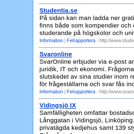
Studentia.se
På sidan kan man ladda ner gratis 
finns både som kompendier och ö
studerande på högskolor och univ
Information
|
Felrapportera
- http://www.stude
Svaronline
SvarOnline erbjuder via e-post 
juridik, IT och ekonomi. Frågorn
slutskedet av sina studier inom 
för frågeställarna och svar fås i
Information
|
Felrapportera
- http://www.svaro
Vidingsjö IX
Samfälligheten omfattar bostad
Långgatan i Vidingsjö, Linköpin
privatägda kedjehus samt 139 s