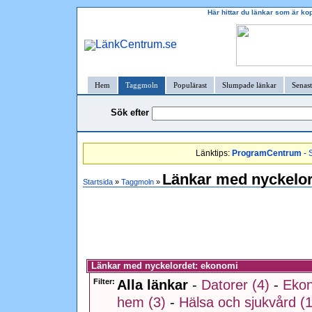
Här hittar du länkar som är ko
Hem
Taggmoln
Populärast
Slumpade länkar
Senast
Sök efter
Länktips:
ProgramCentrum
- 
Länkar med nyckelo
Startsida
»
Taggmoln
»
Länkar med nyckelordet: ekonomi
Filter:
Alla länkar
-
Datorer (4)
-
Ekon
hem (3)
-
Hälsa och sjukvård (1