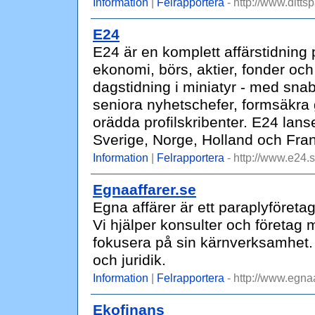
Information
|
Felrapportera
- http://www.ditts
E24
E24 är en komplett affärstidning
ekonomi, börs, aktier, fonder o
dagstidning i miniatyr - med sna
seniora nyhetschefer, formsäkra g
orädda profilskribenter. E24 lan
Sverige, Norge, Holland och Fran
Information
|
Felrapportera
- http://www.e24.s
Egnaaffarer.se
Egna affärer är ett paraplyföreta
Vi hjälper konsulter och företag 
fokusera på sin kärnverksamhet. 
och juridik.
Information
|
Felrapportera
- http://www.egnaa
Ekofinans