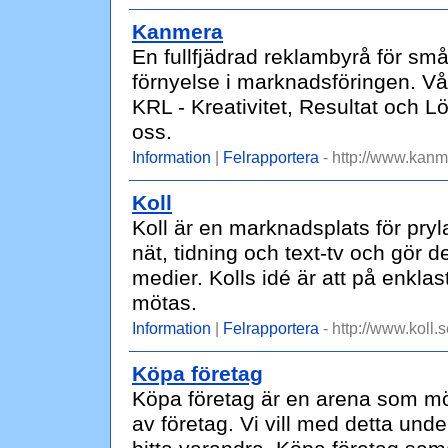
Kanmera
En fullfjädrad reklambyrå för små
förnyelse i marknadsföringen. Vår 
KRL - Kreativitet, Resultat och L
oss.
Information
|
Felrapportera
- http://www.kanm
Koll
Koll är en marknadsplats för pryla
nät, tidning och text-tv och gör de
medier. Kolls idé är att på enklas
mötas.
Information
|
Felrapportera
- http://www.koll.s
Köpa företag
Köpa företag är en arena som mö
av företag. Vi vill med detta underl