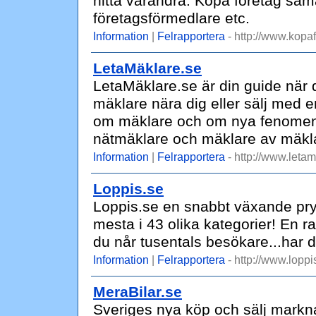
hitta varandra. Köpa företag sam
företagsförmedlare etc.
Information
|
Felrapportera
- http://www.kopaf
LetaMäklare.se
LetaMäklare.se är din guide när d
mäklare nära dig eller sälj med e
om mäklare och om nya fenomen
nätmäklare och mäklare av mäkl
Information
|
Felrapportera
- http://www.letam
Loppis.se
Loppis.se en snabbt växande pr
mesta i 43 olika kategorier! En 
du når tusentals besökare...har du 
Information
|
Felrapportera
- http://www.loppi
MeraBilar.se
Sveriges nya köp och sälj marknad