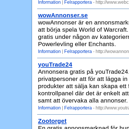
Information
|
Felrapportera
- http://www.web
wowAnnonser.se
wowAnnonser är en annonsmarknad
att börja spela World of Warcraft
gratis under någon av kategorier
Powerlevling eller Enchants.
Information
|
Felrapportera
- http://wowannon
youTrade24
Annonsera gratis på youTrade24. 
privatpersoner att för att lägga
produkter att sälja kan skapa ett f
kontrollpanel där det är enkelt att
samt att övervaka alla annonser.
Information
|
Felrapportera
- http://www.yout
Zootorget
En gratis annonsmarknad för hun