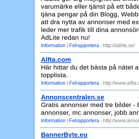
varumärke eller tjänst på ett både 
tjäna pengar på din Blogg, Web
att dra nytta av annonser med exa
leder mer trafik till dina annonsör
AdLite redan nu!
Information
|
Felrapportera
- http://adlite.se/
Alfta.com
Här hittar du det bästa på nätet a
topplista.
Information
|
Felrapportera
- http://www.alfta
Annonscentralen.se
Gratis annonser med tre bilder -
annonser, mc annonser, jobb ann
Information
|
Felrapportera
- http://www.anno
BannerByte.eu