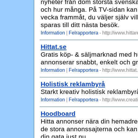
nyheter från dom största svenska 
och hur många. På TV-sidan kan
vecka frammåt, du väljer själv vilk
sparas till ditt nästa besök.
Information
|
Felrapportera
- http://www.hitta
Hittat.se
Gratis köp- & säljmarknad med h
annonserar snabbt, enkelt och gr
Information
|
Felrapportera
- http://www.hittat
Holistisk reklambyrå
Starkt kreativ holistisk reklambyr
Information
|
Felrapportera
- http://www.creat
Hoodboard
Hitta annonser nära din hemadre
de stora annonssajterna och kan
din gata just nu.