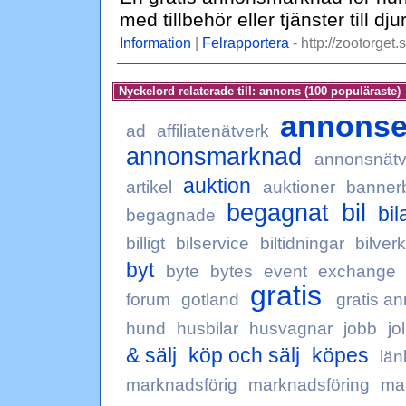
med tillbehör eller tjänster till dj
Information
|
Felrapportera
- http://zootorget.
Nyckelord relaterade till: annons (100 populäraste)
annonse
ad
affiliatenätverk
annonsmarknad
annonsnätv
auktion
artikel
auktioner
banner
begagnat
bil
bi
begagnade
billigt
bilservice
biltidningar
bilver
byt
byte
bytes
event
exchange
gratis
forum
gotland
gratis a
hund
husbilar
husvagnar
jobb
jo
& sälj
köp och sälj
köpes
län
marknadsförig
marknadsföring
ma