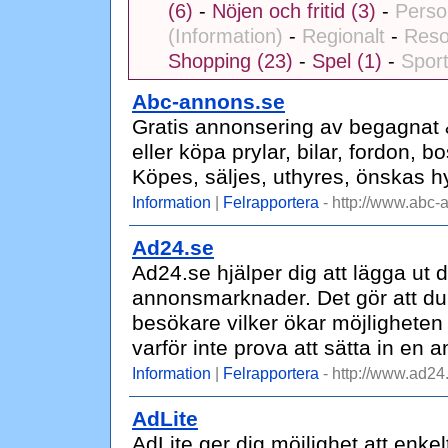
(6)
-
Nöjen och fritid (3)
-
Person
(Information)
-
Regionalt
-
Reso
Shopping (23)
-
Spel (1)
-
Spor
Abc-annons.se
Gratis annonsering av begagnat &
eller köpa prylar, bilar, fordon, b
Köpes, säljes, uthyres, önskas h
Information
|
Felrapportera
- http://www.abc-
Ad24.se
Ad24.se hjälper dig att lägga ut 
annonsmarknader. Det gör att du 
besökare vilker ökar möjligheten 
varför inte prova att sätta in en 
Information
|
Felrapportera
- http://www.ad24
AdLite
AdLite ger dig möjlighet att enk