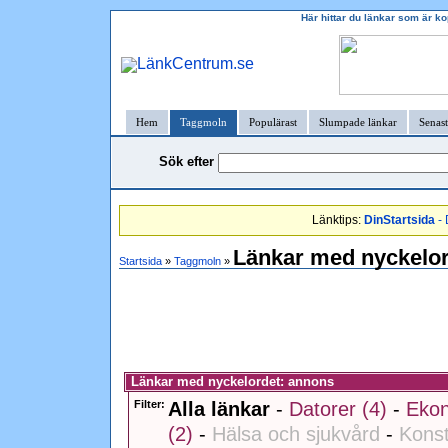
Här hittar du länkar som är k
Hem
Taggmoln
Populärast
Slumpade länkar
Senast
Sök efter
Länktips:
DinStartsida
- 
Länkar med nyckelo
Startsida
»
Taggmoln
»
Länkar med nyckelordet: annons
Filter:
Alla länkar
-
Datorer (4)
-
Ekon
(2)
-
Hälsa och sjukvård
-
Konst