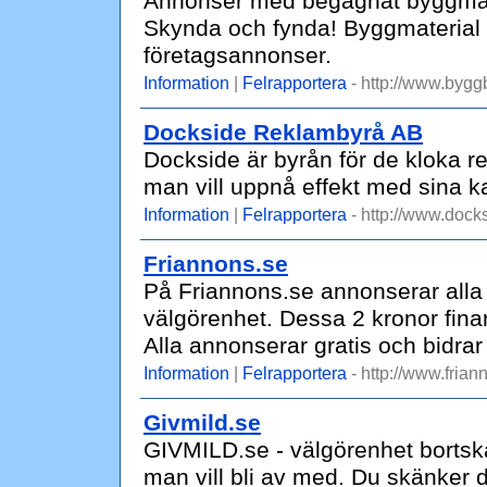
Annonser med begagnat byggmater
Skynda och fynda! Byggmaterial -
företagsannonser.
Information
|
Felrapportera
- http://www.byggb
Dockside Reklambyrå AB
Dockside är byrån för de kloka
man vill uppnå effekt med sina 
Information
|
Felrapportera
- http://www.docks
Friannons.se
På Friannons.se annonserar alla 
välgörenhet. Dessa 2 kronor fin
Alla annonserar gratis och bidrar s
Information
|
Felrapportera
- http://www.frian
Givmild.se
GIVMILD.se - välgörenhet bortsk
man vill bli av med. Du skänker d