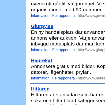
överskott går till välgörenhet. V
organisationer med 90-nummer.
Information
|
Felrapportera
- http://www.givmi
Glurpy.se
En ny handelsplats där användaren
annons eller auktion. Varje använ
inbyggd mötesplats där man kan 
Information
|
Felrapportera
- http://www.glurp
Heureka!
Annonsera gratis med bilder. Köp
datorer, lägenheter, prylar...
Information
|
Felrapportera
- http://www.heur
Hittaren
Hittaren är startsidan som har de
söka och hitta bland kategoriser