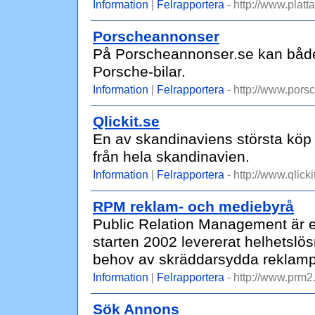
Information
|
Felrapportera
- http://www.platt
Porscheannonser
På Porscheannonser.se kan både
Porsche-bilar.
Information
|
Felrapportera
- http://www.pors
Qlickit.se
En av skandinaviens största köp
från hela skandinavien.
Information
|
Felrapportera
- http://www.qlicki
RPM reklam- och mediebyrå
Public Relation Management är 
starten 2002 levererat helhetslös
behov av skräddarsydda reklamp
Information
|
Felrapportera
- http://www.prm2
Sök Annons