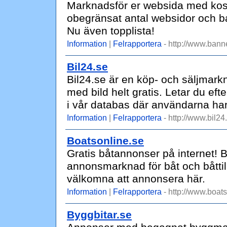
Marknadsför er websida med kost
obegränsat antal websidor och ba
Nu även topplista!
Information
|
Felrapportera
- http://www.bann
Bil24.se
Bil24.se är en köp- och säljmarkn
med bild helt gratis. Letar du eft
i vår databas där användarna har
Information
|
Felrapportera
- http://www.bil24
Boatsonline.se
Gratis båtannonser på internet! 
annonsmarknad för båt och båttill
välkomna att annonsera här.
Information
|
Felrapportera
- http://www.boats
Byggbitar.se