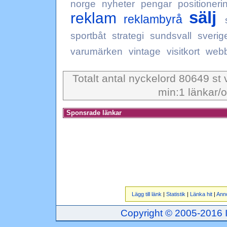
norge
nyheter
pengar
positioneri
sälj
reklam
reklambyrå
sportbåt
strategi
sundsvall
sverig
varumärken
vintage
visitkort
web
Totalt antal nyckelord 80649 st 
min:1 länkar/o
Sponsrade länkar
Lägg till länk
|
Statistik
|
Länka hit
|
Ann
Copyright © 2005-2016 Inj