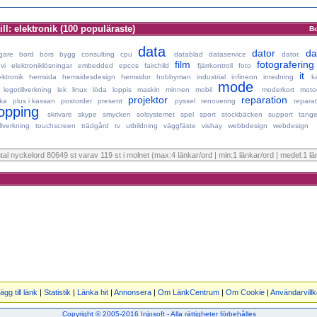
ill: elektronik (100 populäraste)
B
data
dator
da
igare
bord
börs
bygg
consulting
cpu
datablad
dataservice
dator.
film
fotografering
vi
elektroniklösningar
embedded
epcos
fairchild
fjärrkontroll
foto
it
ktronik
hemsida
hemsidesdesign
hemsidor
hobbyman
industrial
infineon
inredning
k
mode
legotillverkning
lek
linux
löda
loppis
maskin
minnen
mobil
moderkort
moto
projektor
reparation
aka
plus i kassan
postorder
present
pyssel
renovering
reparat
opping
skrivare
skype
smycken
solsystemet
spel
sport
stockbäcken
support
tange
illverkning
touchscreen
trädgård
tv
utbildning
väggfäste
vishay
webbdesign
webdesign
ntal nyckelord 80649 st varav 119 st i molnet (max:4 länkar/ord | min:1 länkar/ord | medel:1 lä
ägg till länk
|
Statistik
|
Länka hit
|
Annonsera
|
Om LänkCentrum
|
Om Cookie
|
Användarvillk
Copyright © 2005-2016 Injosoft - Alla rättigheter förbehålles