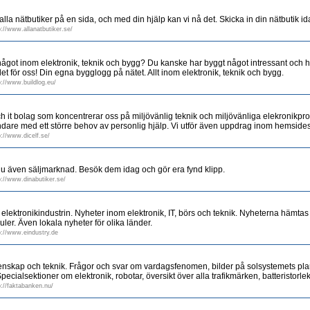
 alla nätbutiker på en sida, och med din hjälp kan vi nå det. Skicka in din nätbutik id
p://www.allanatbutiker.se/
got inom elektronik, teknik och bygg? Du kanske har byggt något intressant och h
t för oss! Din egna bygglogg på nätet. Allt inom elektronik, teknik och bygg.
p://www.buildlog.eu/
k och it bolag som koncentrerar oss på miljövänlig teknik och miljövänliga elekronikp
ändare med ett större behov av personlig hjälp. Vi utför även uppdrag inom hemsi
p://www.dicelf.se/
u även säljmarknad. Besök dem idag och gör era fynd klipp.
p://www.dinabutiker.se/
lektronikindustrin. Nyheter inom elektronik, IT, börs och teknik. Nyheterna hämtas 
ler. Även lokala nyheter för olika länder.
p://www.eindustry.de
enskap och teknik. Frågor och svar om vardagsfenomen, bilder på solsystemets pla
Specialsektioner om elektronik, robotar, översikt över alla trafikmärken, batteristorle
p://faktabanken.nu/