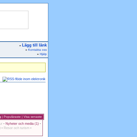
Lägg till länk
»
»
Kontakta oss
»
Hjälp
g
|
Populäraste
|
Visa senaste
ur
-
Nyheter och media (1)
-
t
-
Resor och turism
-