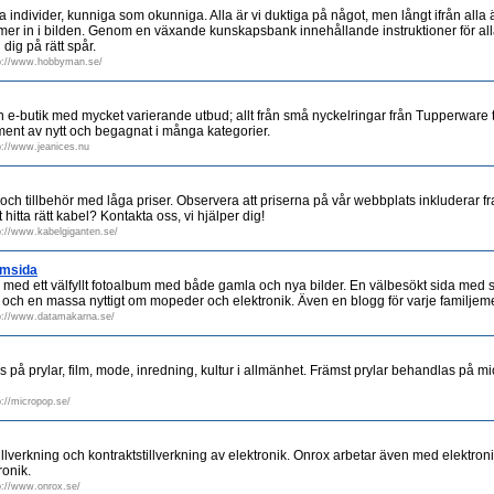
individer, kunniga som okunniga. Alla är vi duktiga på något, men långt ifrån alla är
 in i bilden. Genom en växande kunskapsbank innehållande instruktioner för all
dig på rätt spår.
p://www.hobbyman.se/
 e-butik med mycket varierande utbud; allt från små nyckelringar från Tupperware 
iment av nytt och begagnat i många kategorier.
p://www.jeanices.nu
 och tillbehör med låga priser. Observera att priserna på vår webbplats inkluderar fr
hitta rätt kabel? Kontakta oss, vi hjälper dig!
p://www.kabelgiganten.se/
emsida
ed ett välfyllt fotoalbum med både gamla och nya bilder. En välbesökt sida med s
 och en massa nyttigt om mopeder och elektronik. Även en blogg för varje familje
p://www.datamakarna.se/
på prylar, film, mode, inredning, kultur i allmänhet. Främst prylar behandlas på mi
p://micropop.se/
lverkning och kontraktstillverkning av elektronik. Onrox arbetar även med elektroni
ronik.
p://www.onrox.se/