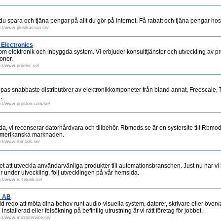
u spara och tjäna pengar på allt du gör på Internet. Få rabatt och tjäna pengar hos
p://www.plusikassan.se/
Electronics
m elektronik och inbyggda system. Vi erbjuder konsulttjänster och utveckling av pr
oner.
p://www.proelec.se/
pas snabbaste distributörer av elektronikkomponeter från bland annat, Freescale, 
.
p://www.proston.com/se/
a, vi recenserar datorhårdvara och tillbehör. Rbmods.se är en systersite till Rbmo
 amerikanska marknaden.
p://www.rbmods.se/
 att utveckla användarvänliga produkter till automationsbranschen. Just nu har vi 
er under utveckling, följ utvecklingen på vår hemsida.
p://www.rc-teknik.se/
e AB
tid redo att möta dina behov runt audio-visuella system, datorer, skrivare eller över
nstallerad eller felsökning på befintlig utrustning är vi rätt företag för jobbet.
p://www.microservice.se/