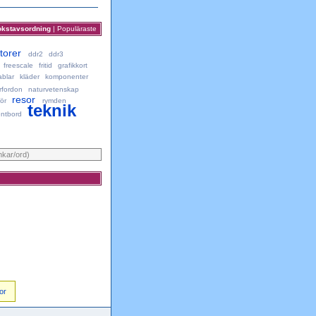
okstavsordning
|
Populäraste
torer
ddr2
ddr3
freescale
fritid
grafikkort
ablar
kläder
komponenter
rfordon
naturvetenskap
resor
ör
rymden
teknik
ntbord
nkar/ord)
or