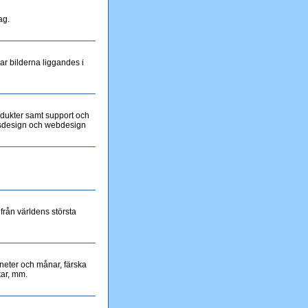
ag.
ar bilderna liggandes i
rodukter samt support och
desdesign och webdesign
från världens största
neter och månar, färska
kar, mm.