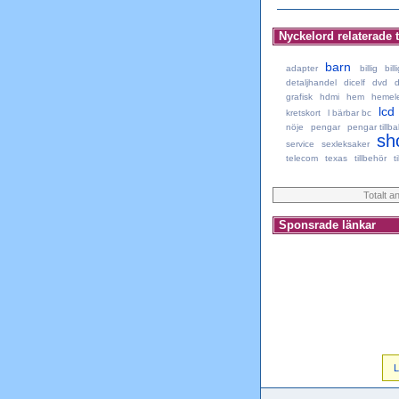
Nyckelord relaterade t
barn
adapter
billig
bill
detaljhandel
dicelf
dvd
d
grafisk
hdmi
hem
hemele
lcd
kretskort
l bärbar bc
nöje
pengar
pengar tillb
sh
service
sexleksaker
telecom
texas
tillbehör
t
Totalt a
Sponsrade länkar
L