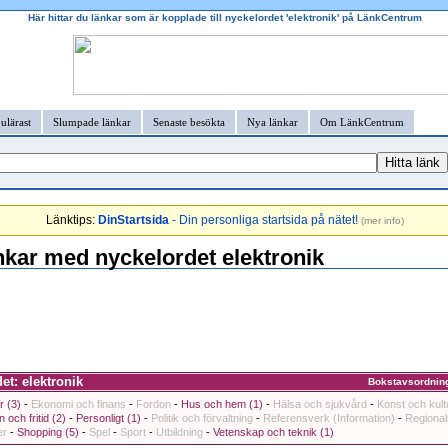
Här hittar du länkar som är kopplade till nyckelordet 'elektronik' på LänkCentrum
ulärast
Slumpade länkar
Senaste besökta
Nya länkar
Om LänkCentrum
Länktips:
DinStartsida
- Din personliga startsida på nätet!
(
mer info
)
kar med nyckelordet elektronik
t: elektronik
Bokstavsordnin
r (3)
-
Ekonomi och finans
-
Fordon
-
Hus och hem (1)
-
Hälsa och sjukvård
-
Konst och kult
 och fritid (2)
-
Personligt (1)
-
Politik och förvaltning
-
Referensverk (Information)
-
Regional
er
-
Shopping (5)
-
Spel
-
Sport
-
Utbildning
-
Vetenskap och teknik (1)