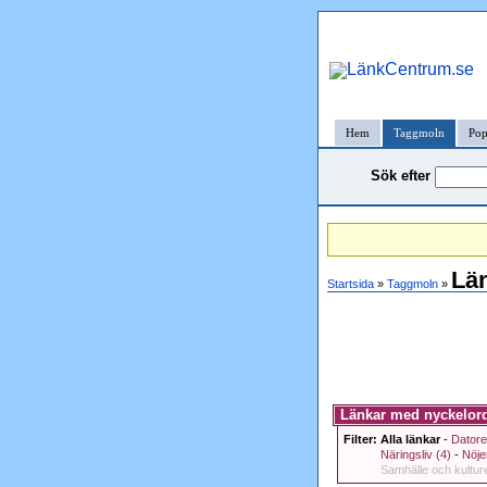
Hem
Taggmoln
Pop
Sök efter
Län
Startsida
»
Taggmoln
»
Länkar med nyckelorde
Filter:
Alla länkar
-
Datore
Näringsliv (4)
-
Nöjen
Samhälle och kultur