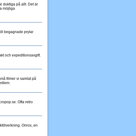
 duktiga på allt. Det är
a möjliga
till begagnade prylar
akt och expeditionsavgift.
må filmer vi samlat på
medlem.
cropop.se. Ofta retro
ktillverkning. Onrox, en