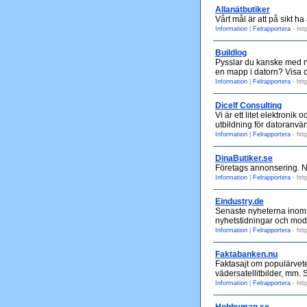
Allanätbutiker
Vårt mål är att på sikt ha
Information
|
Felrapportera
- htt
Buildlog
Pysslar du kanske med nå
en mapp i datorn? Visa de
Information
|
Felrapportera
- htt
Dicelf Consulting
Vi är ett litet elektroni
utbildning för datoranv
Information
|
Felrapportera
- htt
DinaButiker.se
Företags annonsering. N
Information
|
Felrapportera
- htt
Eindustry.de
Senaste nyheterna inom e
nyhetstidningar och modu
Information
|
Felrapportera
- htt
Faktabanken.nu
Faktasajt om populärvet
vädersatellitbilder, mm. 
Information
|
Felrapportera
- htt