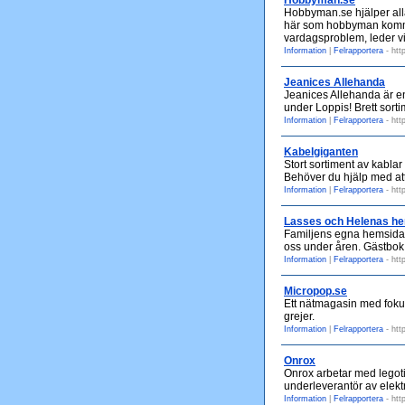
Hobbyman.se
Hobbyman.se hjälper alla 
här som hobbyman kommer
vardagsproblem, leder vi 
Information
|
Felrapportera
- htt
Jeanices Allehanda
Jeanices Allehanda är en
under Loppis! Brett sort
Information
|
Felrapportera
- htt
Kabelgiganten
Stort sortiment av kablar
Behöver du hjälp med att 
Information
|
Felrapportera
- htt
Lasses och Helenas h
Familjens egna hemsida m
oss under åren. Gästbok
Information
|
Felrapportera
- htt
Micropop.se
Ett nätmagasin med fokus 
grejer.
Information
|
Felrapportera
- htt
Onrox
Onrox arbetar med legotil
underleverantör av elekt
Information
|
Felrapportera
- htt