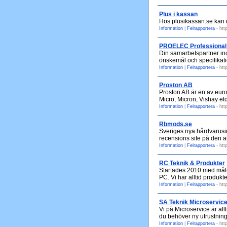
Plus i kassan
Hos plusikassan.se kan d
Information
|
Felrapportera
- htt
PROELEC Professional 
Din samarbetspartner ino
önskemål och specifikati
Information
|
Felrapportera
- htt
Proston AB
Proston AB är en av euro
Micro, Micron, Vishay etc
Information
|
Felrapportera
- htt
Rbmods.se
Sveriges nya hårdvarusid
recensions site på den
Information
|
Felrapportera
- htt
RC Teknik & Produkter
Startades 2010 med målet
PC. Vi har alltid produkt
Information
|
Felrapportera
- htt
SA Teknik Microservic
Vi på Microservice är all
du behöver ny utrustning i
Information
|
Felrapportera
- htt