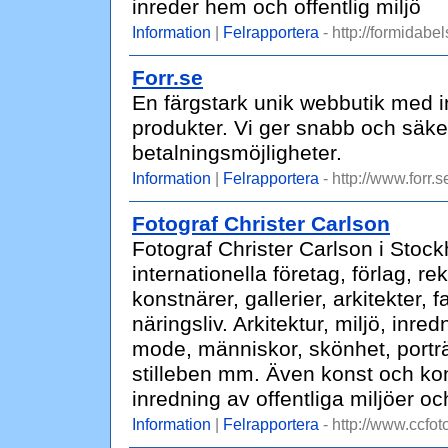
inreder hem och offentlig miljö
Information
|
Felrapportera
- http://formidabe
Forr.se
En färgstark unik webbutik med in
produkter. Vi ger snabb och säke
betalningsmöjligheter.
Information
|
Felrapportera
- http://www.forr.s
Fotograf Christer Carlson
Fotograf Christer Carlson i Sto
internationella företag, förlag, re
konstnärer, gallerier, arkitekter,
näringsliv. Arkitektur, miljö, inre
mode, människor, skönhet, porträt
stilleben mm. Även konst och konc
inredning av offentliga miljöer oc
Information
|
Felrapportera
- http://www.ccfot