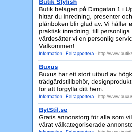
Butik Stylish
Butik belägen på Dimgatan 1 i U
hittar du inredning, presenter oc
plånboken blir glad av. Vi håller 
praktisk inredning, till personli
värdesätter vi en personlig serv
Välkommen!
Information
|
Felrapportera
- http://www.butiks
Buxus
Buxus har ett stort utbud av högk
trädgårdstillbehör, designprodukte
för att förgylla ditt hem.
Information
|
Felrapportera
- http://www.buxu
BytStil.se
Gratis annonstorg för alla som vil
vårat välkategoriserade annonsto