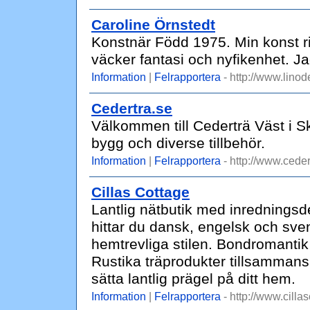
Caroline Örnstedt
Konstnär Född 1975. Min konst rikt
väcker fantasi och nyfikenhet. Ja
Information
|
Felrapportera
- http://www.linod
Cedertra.se
Välkommen till Cederträ Väst i Sk
bygg och diverse tillbehör.
Information
|
Felrapportera
- http://www.ceder
Cillas Cottage
Lantlig nätbutik med inredningsde
hittar du dansk, engelsk och sve
hemtrevliga stilen. Bondromantik
Rustika träprodukter tillsammans 
sätta lantlig prägel på ditt hem.
Information
|
Felrapportera
- http://www.cilla