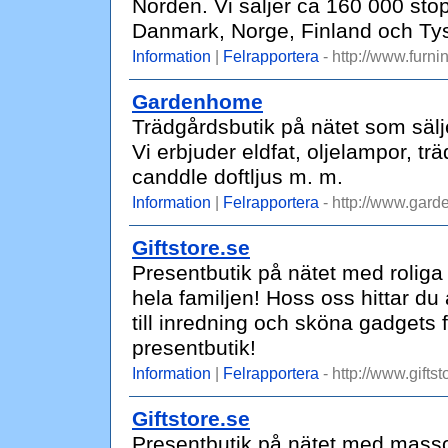
Norden. Vi säljer ca 160 000 sto
Danmark, Norge, Finland och Ty
Information
|
Felrapportera
- http://www.furni
Gardenhome
Trädgårdsbutik på nätet som sälje
Vi erbjuder eldfat, oljelampor, t
canddle doftljus m. m.
Information
|
Felrapportera
- http://www.gar
Giftstore.se
Presentbutik på nätet med roliga
hela familjen! Hoss oss hittar du 
till inredning och sköna gadgets 
presentbutik!
Information
|
Felrapportera
- http://www.giftst
Giftstore.se
Presentbutik på nätet med masso