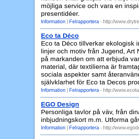
möjliga service och vara en inspi
presentidéer.
Information
|
Felrapportera
- http://www.drytr
Eco ta Déco
Eco ta Déco tillverkar ekologisk
linjer och motiv från Jugend, Ar
på markanden om att erbjuda varor
material, där textilierna är fram
sociala aspekter samt återanvänd
självklarhet för Eco ta Decos pro
Information
|
Felrapportera
- http://www.ecot
EGO Design
Personliga tavlor på väv, från di
inbjudningskort m.m. Utforma gå
Information
|
Felrapportera
- http://www.egod