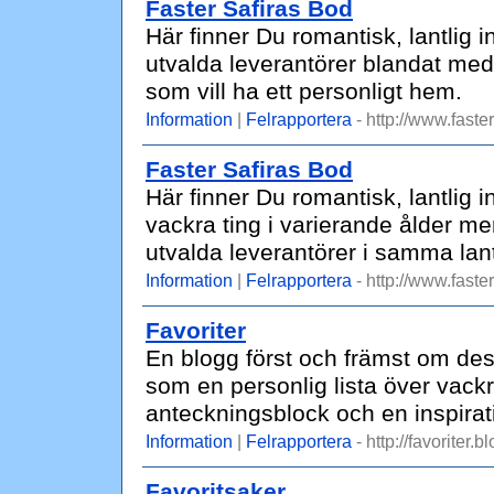
Faster Safiras Bod
Här finner Du romantisk, lantlig
utvalda leverantörer blandat med 
som vill ha ett personligt hem.
Information
|
Felrapportera
- http://www.faste
Faster Safiras Bod
Här finner Du romantisk, lantlig i
vackra ting i varierande ålder 
utvalda leverantörer i samma lantl
Information
|
Felrapportera
- http://www.faste
Favoriter
En blogg först och främst om de
som en personlig lista över vackra
anteckningsblock och en inspiratio
Information
|
Felrapportera
- http://favoriter.b
Favoritsaker