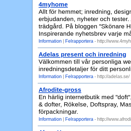
4myhome
Allt för hemmet; inredning, desi
erbjudanden, nyheter och tester. A
trädgård. På bloggen "Skönare He
Inspirerande nyhetsbrev varje m
Information
|
Felrapportera
- http://www.4my
Adelas present och inredning
Välkommen till vår personliga w
inredningsdetaljer för ditt person
Information
|
Felrapportera
- http://adelas.se/
Afrodite-gross
En härlig internetbutik med "doft",
& dofter, Rökelse, Doftspray, M
förpackningar.
Information
|
Felrapportera
- http://www.afrod