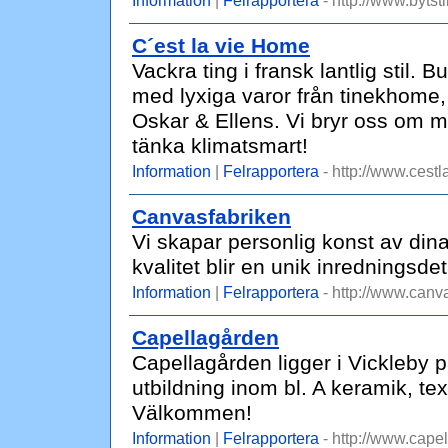
Information
|
Felrapportera
- http://www.bytsti
C´est la vie Home
Vackra ting i fransk lantlig stil. 
med lyxiga varor från tinekhome,
Oskar & Ellens. Vi bryr oss om mi
tänka klimatsmart!
Information
|
Felrapportera
- http://www.cestl
Canvasfabriken
Vi skapar personlig konst av din
kvalitet blir en unik inredningsdet
Information
|
Felrapportera
- http://www.canv
Capellagården
Capellagården ligger i Vickleby 
utbildning inom bl. A keramik, tex
Välkommen!
Information
|
Felrapportera
- http://www.cape