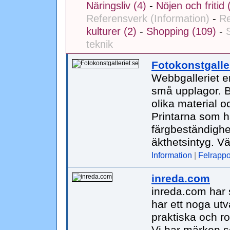
Näringsliv (4)
-
Nöjen och fritid 
Referensverk (Information)
-
Re
kulturer (2)
-
Shopping (109)
-
teknik
Fotokonstgalle
Webbgalleriet er
små upplagor. Bi
olika material oc
Printarna som h
färgbeständighe
äkthetsintyg. V
Information
|
Felrappo
inreda.com
inreda.com har 
har ett noga utv
praktiska och ro