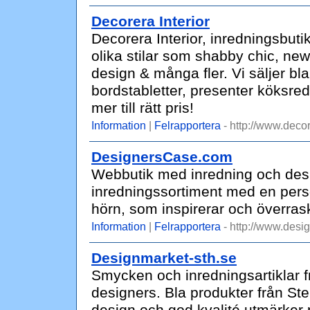
Decorera Interior
Decorera Interior, inredningsbuti
olika stilar som shabby chic, new
design & många fler. Vi säljer blan
bordstabletter, presenter köksreds
mer till rätt pris!
Information
|
Felrapportera
- http://www.decor
DesignersCase.com
Webbutik med inredning och design
inredningssortiment med en perso
hörn, som inspirerar och överras
Information
|
Felrapportera
- http://www.desi
Designmarket-sth.se
Smycken och inredningsartiklar
designers. Bla produkter från St