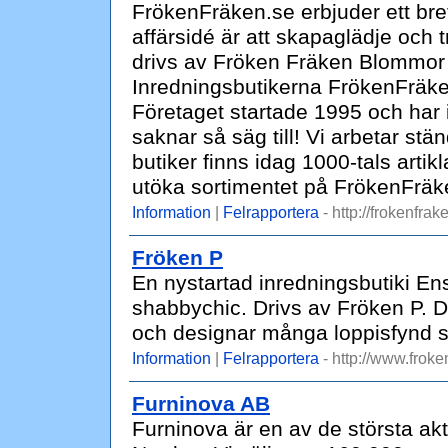
FrökenFräken.se erbjuder ett bret
affärsidé är att skapaglädje och 
drivs av Fröken Fräken Blommor
Inredningsbutikerna FrökenFräk
Företaget startade 1995 och har 
saknar så säg till! Vi arbetar stä
butiker finns idag 1000-tals arti
utöka sortimentet på FrökenFräk
Information
|
Felrapportera
- http://frokenfrak
Fröken P
En nystartad inredningsbutiki En
shabbychic. Drivs av Fröken P. 
och designar många loppisfynd så
Information
|
Felrapportera
- http://www.froke
Furninova AB
Furninova är en av de största ak