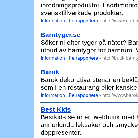
inredningsprodukter. I sortiment
svensktillverkade produkter.
Information
|
Felrapportera
- http://www.ch-ba
Barntyger.se
Söker ni efter tyger på nätet? Ba
utbud av barntyger för barnrum. V
Information
|
Felrapportera
- http://butik.barnt
Barok
Barok dekorativa stenar en beklä
som i en restaurang eller kanske 
Information
|
Felrapportera
- http://www.barok
Best Kids
Bestkids.se är en webbutik med h
annorlunda leksaker och smycken 
doppresenter.