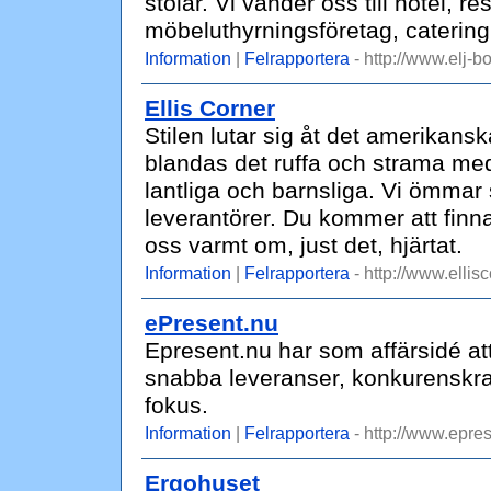
stolar. Vi vänder oss till hotel, re
möbeluthyrningsföretag, caterin
Information
|
Felrapportera
- http://www.elj-bo
Ellis Corner
Stilen lutar sig åt det amerikans
blandas det ruffa och strama m
lantliga och barnsliga. Vi ömmar 
leverantörer. Du kommer att finna
oss varmt om, just det, hjärtat.
Information
|
Felrapportera
- http://www.ellis
ePresent.nu
Epresent.nu har som affärsidé at
snabba leveranser, konkurenskraft
fokus.
Information
|
Felrapportera
- http://www.epres
Ergohuset