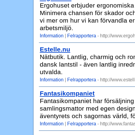
Ergohuset erbjuder ergonomiska 
Minimera chansen för skador och 
vi mer om hur vi kan förvandla er
arbetsmiljö.
Information
|
Felrapportera
- http://www.ergoh
Estelle.nu
Nätbutik. Lantlig, charmig och r
dansk lantstil - även lantlig inred
utvalda.
Information
|
Felrapportera
- http://www.estel
Fantasikompaniet
Fantasikompaniet har försäljning 
samlingsmattor med egen design s
äventyrets och sagornas värld, fö
Information
|
Felrapportera
- http://www.fanta