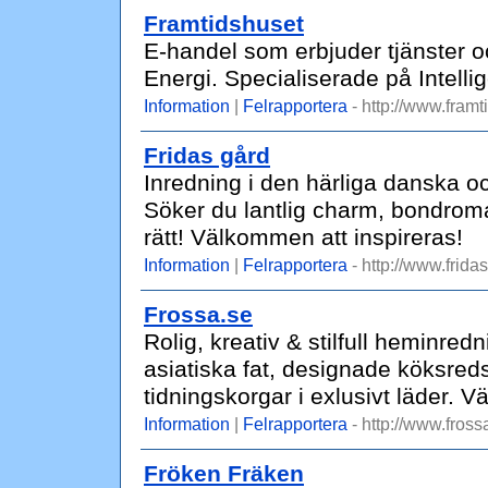
Framtidshuset
E-handel som erbjuder tjänster o
Energi. Specialiserade på Intell
Information
|
Felrapportera
- http://www.framt
Fridas gård
Inredning i den härliga danska o
Söker du lantlig charm, bondroman
rätt! Välkommen att inspireras!
Information
|
Felrapportera
- http://www.frida
Frossa.se
Rolig, kreativ & stilfull heminred
asiatiska fat, designade köksredsk
tidningskorgar i exlusivt läder. 
Information
|
Felrapportera
- http://www.fross
Fröken Fräken