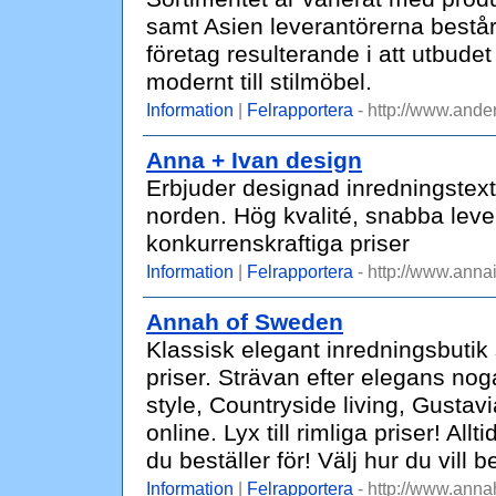
samt Asien leverantörerna består a
företag resulterande i att utbudet 
modernt till stilmöbel.
Information
|
Felrapportera
- http://www.ande
Anna + Ivan design
Erbjuder designad inredningstextil 
norden. Hög kvalité, snabba lever
konkurrenskraftiga priser
Information
|
Felrapportera
- http://www.anna
Annah of Sweden
Klassisk elegant inredningsbutik so
priser. Strävan efter elegans no
style, Countryside living, Gusta
online. Lyx till rimliga priser! Al
du beställer för! Välj hur du vill b
Information
|
Felrapportera
- http://www.ann