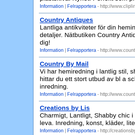
Information
|
Felrapportera
- http://www.clipli
Country Antiques
Lantliga antikviteter för din hem
detaljer. Nätbutiken Country Anti
dig!
Information
|
Felrapportera
- http://www.count
Country By Mail
Vi har hemiredning i lantlig stil, 
hittar du ett stort utbud av bl a 
inredning.
Information
|
Felrapportera
- http://www.count
Creations by Lis
Charmigt, Lantligt, Shabby chic i 
leva. Inredning, konst, kläder, lite
Information
|
Felrapportera
- http://creationsb