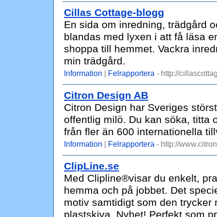
Cillas Cottage-blogg
En sida om inredning, trädgård 
blandas med lyxen i att få läsa en
shoppa till hemmet. Vackra inred
min trädgård.
Information
|
Felrapportera
- http://cillascott
Citron Design AB
Citron Design har Sveriges störs
offentlig milö. Du kan söka, titt
från fler än 600 internationella til
Information
|
Felrapportera
- http://www.citro
ClipLine.se
Med Clipline®visar du enkelt, pra
hemma och på jobbet. Det speciell
motiv samtidigt som den trycke
plastskiva. Nyhet! Perfekt som p