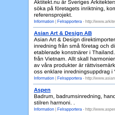
Aktitekt.nu är Sveriges Arkitekter
söka på företagets inriktning, ko
referensprojekt.
Information
|
Felrapportera
- http://www.arkite
Asian Art & Design AB
Asian Art & Design direktimporter
inredning från små företag och di
etablerade konstnärer i Thailand
från Vietnam. Allt skall harmoni
av våra produkter är rättvisemär
oss enklare inredningsuppdrag i 
Information
|
Felrapportera
- http://www.asia
Aspen
Badrum, badrumsinredning, handf
stilren harmoni. .
Information
|
Felrapportera
- http://www.aspe