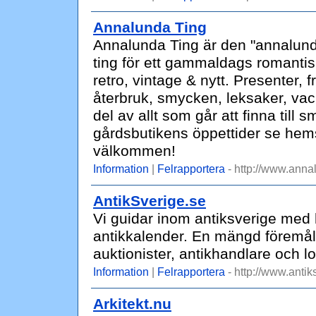
Annalunda Ting
Annalunda Ting är den "annalund
ting för ett gammaldags romantiskt 
retro, vintage & nytt. Presenter, f
återbruk, smycken, leksaker, vack
del av allt som går att finna til
gårdsbutikens öppettider se hems
välkommen!
Information
|
Felrapportera
- http://www.anna
AntikSverige.se
Vi guidar inom antiksverige med h
antikkalender. En mängd föremål
auktionister, antikhandlare och 
Information
|
Felrapportera
- http://www.antik
Arkitekt.nu