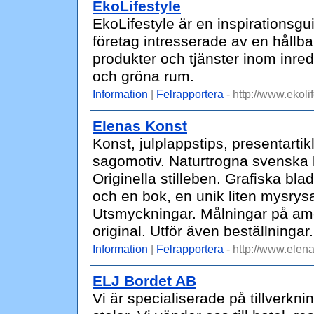
EkoLifestyle
EkoLifestyle är en inspirations
företag intresserade av en hållbar
produkter och tjänster inom inred
och gröna rum.
Information
|
Felrapportera
- http://www.ekolif
Elenas Konst
Konst, julplappstips, presentarti
sagomotiv. Naturtrogna svenska 
Originella stilleben. Grafiska bl
och en bok, en unik liten mysrysa
Utsmyckningar. Målningar på amer
original. Utför även beställningar.
Information
|
Felrapportera
- http://www.elen
ELJ Bordet AB
Vi är specialiserade på tillverkni