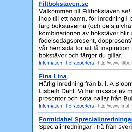
Filtbokstaven.se
Välkommen till Filtbokstaven.se! 
ihop till ett namn, för inredning 
färg bokstäverna (och de självhäf
kombinationen av bokstäver blir 
födelsedagspresent, doppresent/ d
vår hemsida för att få inspiration
bokstäver och färger du gillar.
Information
|
Felrapportera
- http://www.filtb
Fina Lina
Härlig inredning från b. l. A Bloo
Lisbeth Dahl. Vi har massor av my
presenter och söta nallar från B
Information
|
Felrapportera
- http://www.finali
Formidabel Sprecialinredninga
Specialinredningar i trä från sve