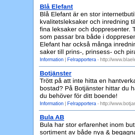
Blå Elefant
Blå Elefant är en stor internetbu
kvalitetsleksaker och inredning ti
fina leksaker och doppresenter. 
som passar bra både i dopprese
Elefant har också många inrednin
saker till prins-, prinsess- och pi
Information
|
Felrapportera
- http://www.blael
Botjänster
Trött på att inte hitta en hantver
bostad? På Botjänster hittar du h
du behöver för ditt boende!
Information
|
Felrapportera
- http://www.botja
Bula AB
Bula har stor erfarenhet inom but
sortiment av både nya & begagnad