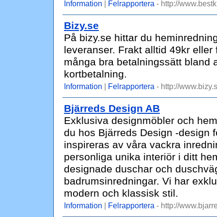
Information
|
Felrapportera
- http://www.bestk
Bizy.se
På bizy.se hittar du heminredning
leveranser. Frakt alltid 49kr eller 
många bra betalningssätt bland a
kortbetalning.
Information
|
Felrapportera
- http://www.bizy.
Bjärreds Design AB
Exklusiva designmöbler och hemin
du hos Bjärreds Design -design fö
inspireras av våra vackra inredn
personliga unika interiör i ditt 
designade duschar och duschvägga
badrumsinredningar. Vi har exkl
modern och klassisk stil.
Information
|
Felrapportera
- http://www.bjarr