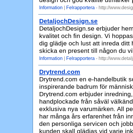
design och god kvalité utmärke
Information
|
Felrapportera
- http://www.desi
DetaljochDesign.se
DetaljochDesign.se erbjuder hem
kvalitet och fin design. Vi hoppa
dig glädje och lust att inreda dit
skicka en present till någon du 
Information
|
Felrapportera
- http://www.detal
Drytrend.com
Drytrend.com en e-handelbutik s
inspirerande badrum för människo
Drytrend.com erbjuder inredning,
handplockade från såväl välkänd
exklusiva nya varumärken. All p
har många års erfarenhet från inr
den personliga servicen och jobba
kunden skall glädjas vid varje in