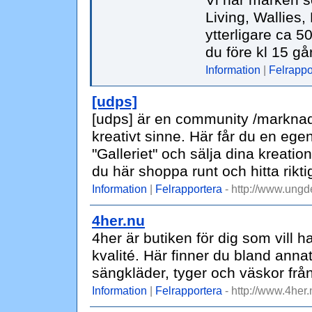
Vi har märken s
Living, Wallies,
ytterligare ca 50
du före kl 15 g
Information
|
Felrappo
[udps]
[udps] är en community /marknad
kreativt sinne. Här får du en eg
"Galleriet" och sälja dina kreatio
du här shoppa runt och hitta rik
Information
|
Felrapportera
- http://www.ungd
4her.nu
4her är butiken för dig som vill 
kvalité. Här finner du bland ann
sängkläder, tyger och väskor fr
Information
|
Felrapportera
- http://www.4her.