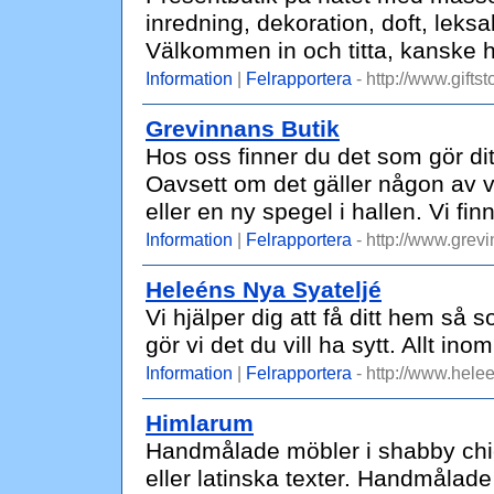
inredning, dekoration, doft, leks
Välkommen in och titta, kanske h
Information
|
Felrapportera
- http://www.giftst
Grevinnans Butik
Hos oss finner du det som gör di
Oavsett om det gäller någon av vå
eller en ny spegel i hallen. Vi fi
Information
|
Felrapportera
- http://www.grevi
Heleéns Nya Syateljé
Vi hjälper dig att få ditt hem så 
gör vi det du vill ha sytt. Allt in
Information
|
Felrapportera
- http://www.hele
Himlarum
Handmålade möbler i shabby chi
eller latinska texter. Handmålade