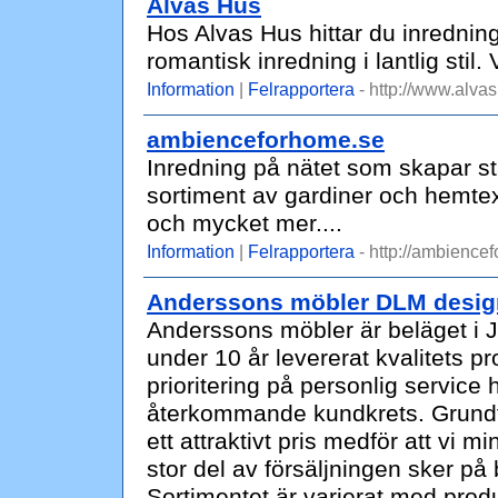
Alvas Hus
Hos Alvas Hus hittar du inredning 
romantisk inredning i lantlig stil.
Information
|
Felrapportera
- http://www.alvas
ambienceforhome.se
Inredning på nätet som skapar st
sortiment av gardiner och hemtext
och mycket mer....
Information
|
Felrapportera
- http://ambience
Anderssons möbler DLM desig
Anderssons möbler är beläget i J
under 10 år levererat kvalitets p
prioritering på personlig service h
återkommande kundkrets. Grundta
ett attraktivt pris medför att vi m
stor del av försäljningen sker på
Sortimentet är varierat med produ