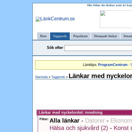
Här hittar du länkar som är kop
Hem
Taggmoln
Populärast
Slumpade länkar
Senast
Sök efter
Länktips:
ProgramCentrum
- 
Länkar med nyckelor
Startsida
»
Taggmoln
»
Länkar med nyckelordet: inredning
Filter:
Alla länkar
-
Datorer
-
Ekonomi
Hälsa och sjukvård (2)
-
Konst o