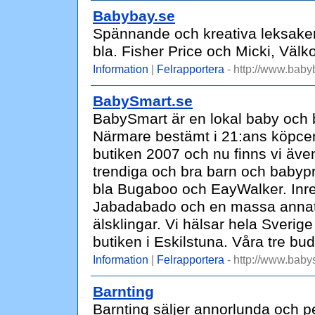
Babybay.se
Spännande och kreativa leksaker
bla. Fisher Price och Micki, Väl
Information
|
Felrapportera
- http://www.baby
BabySmart.se
BabySmart är en lokal baby och ba
Närmare bestämt i 21:ans köpce
butiken 2007 och nu finns vi även
trendiga och bra barn och babypro
bla Bugaboo och EayWalker. Inred
Jabadabado och en massa annat m
älsklingar. Vi hälsar hela Sverige
butiken i Eskilstuna. Våra tre bu
Information
|
Felrapportera
- http://www.baby
Barnting
Barnting säljer annorlunda och pe