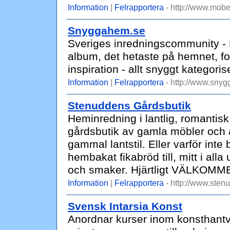
Information
|
Felrapportera
- http://www.mobel
Snyggahem.se
Sveriges inredningscommunity - H
album, det hetaste på hemnet, f
inspiration - allt snyggt kategoris
Information
|
Felrapportera
- http://www.sny
Stenuddens Gårdsbutik
Heminredning i lantlig, romantisk
gårdsbutik av gamla möbler och a
gammal lantstil. Eller varför int
hembakat fikabröd till, mitt i alla
och smaker. Hjärtligt VÄLKOMM
Information
|
Felrapportera
- http://www.sten
Svensk Intarsia Konst
Anordnar kurser inom konsthantver