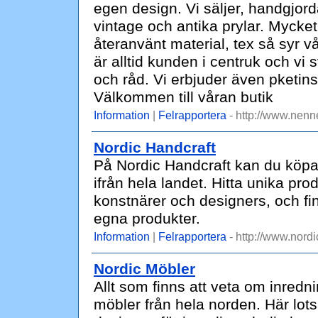
egen design. Vi säljer, handgjord
vintage och antika prylar. Mycket 
återanvänt material, tex så syr v
är alltid kunden i centruk och vi s
och råd. Vi erbjuder även pketin
Välkommen till våran butik
Information
|
Felrapportera
- http://www.nenn
Nordic Handcraft
På Nordic Handcraft kan du köpa
ifrån hela landet. Hitta unika p
konstnärer och designers, och finn
egna produkter.
Information
|
Felrapportera
- http://www.nord
Nordic Möbler
Allt som finns att veta om inred
möbler från hela norden. Här lotsa