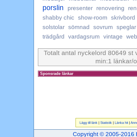
porslin
presenter
renovering
ren
shabby chic
show-room
skrivbord
solstolar
sömnad
sovrum
speglar
trädgård
vardagsrum
vintage
web
Totalt antal nyckelord 80649 st 
min:1 länkar/o
Sponsrade länkar
Lägg till länk
|
Statistik
|
Länka hit
|
Ann
Copyright © 2005-2016 Inj