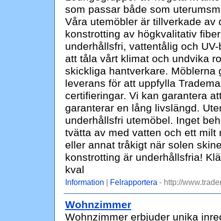
som passar både som uterumsmöb
Våra utemöbler är tillverkade av
konstrotting av högkvalitativ fib
underhållsfri, vattentålig och U
att tåla vårt klimat och undvika r
skickliga hantverkare. Möblerna
leverans för att uppfylla Trad
certifieringar. Vi kan garantera a
garanterar en lång livslängd. Utem
underhållsfri utemöbel. Inget be
tvätta av med vatten och ett milt
eller annat tråkigt när solen sk
konstrotting är underhållsfria! Kl
kval
Information
|
Felrapportera
- http://www.trad
Wohnzimmer
Wohnzimmer erbjuder unika inredn