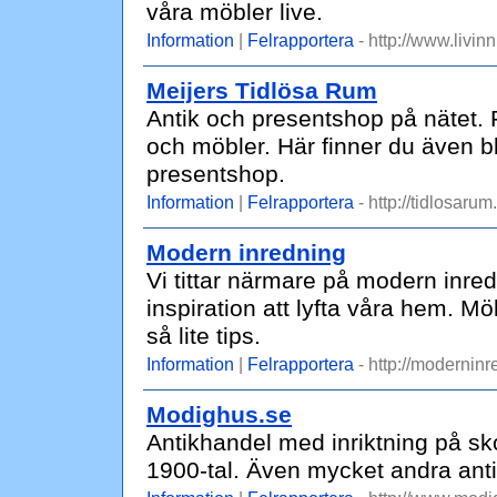
våra möbler live.
Information
|
Felrapportera
- http://www.livinn
Meijers Tidlösa Rum
Antik och presentshop på nätet. 
och möbler. Här finner du även bl
presentshop.
Information
|
Felrapportera
- http://tidlosarum
Modern inredning
Vi tittar närmare på modern inred
inspiration att lyfta våra hem. Mö
så lite tips.
Information
|
Felrapportera
- http://modernin
Modighus.se
Antikhandel med inriktning på sk
1900-tal. Även mycket andra anti