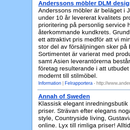
Anderssons möbler DLM desig
Anderssons möbler är beläget i J
under 10 år levererat kvalitets p
prioritering på personlig service h
återkommande kundkrets. Grundta
ett attraktivt pris medför att vi m
stor del av försäljningen sker på
Sortimentet är varierat med produ
samt Asien leverantörerna består a
företag resulterande i att utbudet 
modernt till stilmöbel.
Information
|
Felrapportera
- http://www.ande
Annah of Sweden
Klassisk elegant inredningsbutik so
priser. Strävan efter elegans no
style, Countryside living, Gusta
online. Lyx till rimliga priser! Al