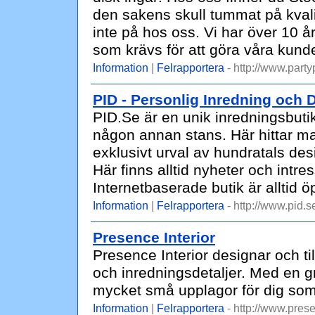
den sakens skull tummat på kvali
inte på hos oss. Vi har över 10 å
som krävs för att göra våra kund
Information
|
Felrapportera
- http://www.partyp
PID - Personlig Inredning och 
PID.Se är en unik inredningsbuti
någon annan stans. Här hittar man
exklusivt urval av hundratals des
Här finns alltid nyheter och intre
Internetbaserade butik är alltid 
Information
|
Felrapportera
- http://www.pid.s
Presence Interior
Presence Interior designar och t
och inredningsdetaljer. Med en g
mycket små upplagor för dig som l
Information
|
Felrapportera
- http://www.prese