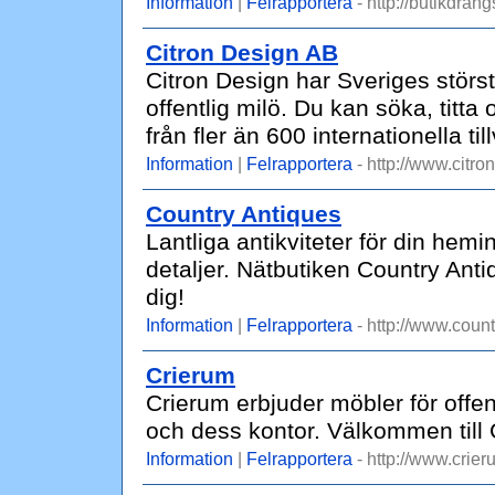
Information
|
Felrapportera
- http://butikdran
Citron Design AB
Citron Design har Sveriges störs
offentlig milö. Du kan söka, titt
från fler än 600 internationella til
Information
|
Felrapportera
- http://www.citro
Country Antiques
Lantliga antikviteter för din hem
detaljer. Nätbutiken Country Anti
dig!
Information
|
Felrapportera
- http://www.count
Crierum
Crierum erbjuder möbler för offent
och dess kontor. Välkommen till 
Information
|
Felrapportera
- http://www.crier