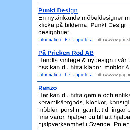
Punkt Design
En nytänkande möbeldesigner me
klicka på bilderna. Punkt Design
designbrief.
Information
|
Felrapportera
- http://www.punkt
På Pricken Röd AB
Handla vintage & nydesign i vår b
oss kan du hitta kläder, möbler 
Information
|
Felrapportera
- http://www.papr
Renzo
Här kan du hitta gamla och antika
keramik/lergods, klockor, konstg
möbler, porslin, gamla tidningar
fina varor, hjälper du till att hjäl
hjälpverksamhet i Sverige, Pole