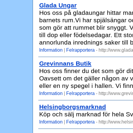
Glada Ungar
Hos oss på gladaungar hittar man 
barnets rum.Vi har spjälsängar 
som gör att rummet blir snyggt. 
till dop eller födelsedagar. Ett st
annorlunda inrednings saker till 
Information
|
Felrapportera
- http://www.glad
Grevinnans Butik
Hos oss finner du det som gör di
Oavsett om det gäller någon av vå
eller en ny spegel i hallen. Vi fi
Information
|
Felrapportera
- http://www.grevi
Helsingborgsmarknad
Köp och sälj marknad för hela Sv
Information
|
Felrapportera
- http://www.hels