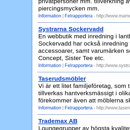
privatpersoner mm. tillverkning a
piercingsmycken mm.
Information
|
Felrapportera
- http://www.mamu
Systrarna Sockervadd
En webbutik med inredning i lantl
Sockervadd har också inredning t
accessoarer, samt varumärken so
Concept, Sister Tee etc.
Information
|
Felrapportera
- http://www.syst
Taserudsmöbler
Vi är ett litet familjeföretag, som
tillverkas hantverksmässigt i olik
förekommer även att möblerna s
Information
|
Felrapportera
- http://www.tase
Trademax AB
Loungegrupper av högsta kvalitet