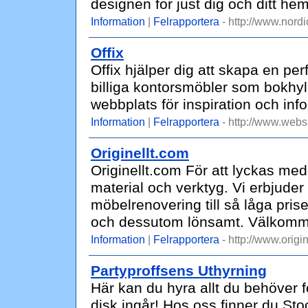
designen för just dig och ditt hem
Information
|
Felrapportera
- http://www.nord
Offix
Offix hjälper dig att skapa en perf
billiga kontorsmöbler som bokhyl
webbplats för inspiration och inf
Information
|
Felrapportera
- http://www.websh
Originellt.com
Originellt.com För att lyckas me
material och verktyg. Vi erbjuder
möbelrenovering till så låga prise
och dessutom lönsamt. Välkommen
Information
|
Felrapportera
- http://www.origin
Partyproffsens Uthyrning
Här kan du hyra allt du behöver fö
disk ingår! Hos oss finner du Sto