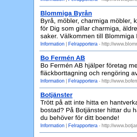
Blommiga Byrån
Byrå, möbler, charmiga möbler, 
för Dig som gillar charmiga, äld
saker. Välkommen till Blommiga 
Information
|
Felrapportera
- http://www.blom
Bo Fermén AB
Bo Fermén AB hjälper företag med 
fläckborttagning och rengöring a
Information
|
Felrapportera
- http://www.bofe
Botjänster
Trött på att inte hitta en hantver
bostad? På Botjänster hittar du h
du behöver för ditt boende!
Information
|
Felrapportera
- http://www.botja