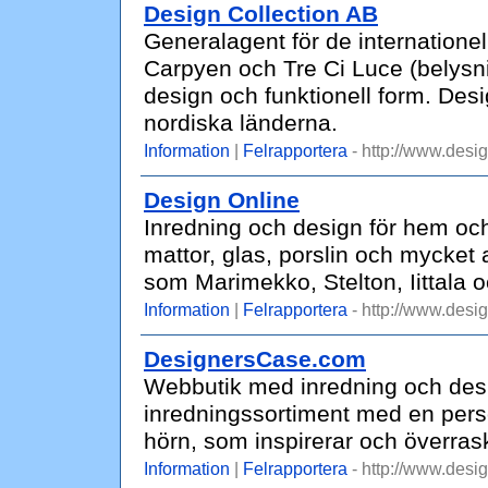
Design Collection AB
Generalagent för de internation
Carpyen och Tre Ci Luce (belysnin
design och funktionell form. Desig
nordiska länderna.
Information
|
Felrapportera
- http://www.desig
Design Online
Inredning och design för hem och
mattor, glas, porslin och mycke
som Marimekko, Stelton, Iittala o
Information
|
Felrapportera
- http://www.desig
DesignersCase.com
Webbutik med inredning och design
inredningssortiment med en perso
hörn, som inspirerar och överras
Information
|
Felrapportera
- http://www.desi