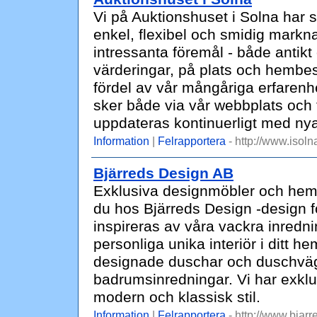
Vi på Auktionshuset i Solna har 
enkel, flexibel och smidig markn
intressanta föremål - både antikt
värderingar, på plats och hembes
fördel av vår mångåriga erfarenh
sker både via vår webbplats och 
uppdateras kontinuerligt med nya 
Information
|
Felrapportera
- http://www.isoln
Bjärreds Design AB
Exklusiva designmöbler och hemin
du hos Bjärreds Design -design fö
inspireras av våra vackra inredn
personliga unika interiör i ditt 
designade duschar och duschvägga
badrumsinredningar. Vi har exkl
modern och klassisk stil.
Information
|
Felrapportera
- http://www.bjarr