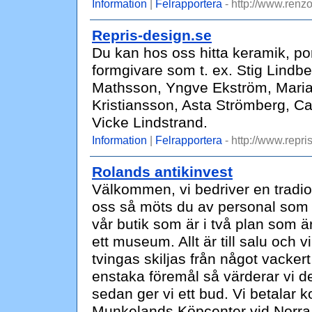
Information
|
Felrapportera
- http://www.renzo
Repris-design.se
Du kan hos oss hitta keramik, por
formgivare som t. ex. Stig Lindb
Mathsson, Yngve Ekström, Mari
Kristiansson, Asta Strömberg, Ca
Vicke Lindstrand.
Information
|
Felrapportera
- http://www.repri
Rolands antikinvest
Välkommen, vi bedriver en tradion
oss så möts du av personal som älsk
vår butik som är i två plan som 
ett museum. Allt är till salu och vi
tvingas skiljas från något vackert
enstaka föremål så värderar vi det
sedan ger vi ett bud. Vi betalar 
Munkelands Köpcenter vid Norra in