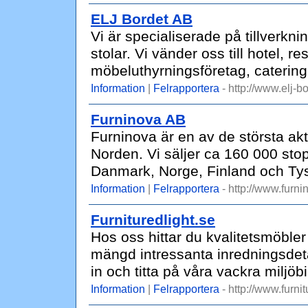
ELJ Bordet AB
Vi är specialiserade på tillverkni
stolar. Vi vänder oss till hotel, re
möbeluthyrningsföretag, caterin
Information
|
Felrapportera
- http://www.elj-bo
Furninova AB
Furninova är en av de största ak
Norden. Vi säljer ca 160 000 sto
Danmark, Norge, Finland och Ty
Information
|
Felrapportera
- http://www.furni
Furnituredlight.se
Hos oss hittar du kvalitetsmöble
mängd intressanta inredningsdeta
in och titta på våra vackra miljöbi
Information
|
Felrapportera
- http://www.furnit