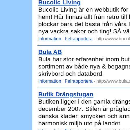
Bucolic Living
Bucolic Living är en webbutik för
hem! Här finnas allt från retro till
plockar bara det bästa från våra l
nya vackra saker och ting! SÅ vä
Information
|
Felrapportera
- http://www.bucol
Bula AB
Bula har stor erfarenhet inom but
sortiment av både nya & begagnad
skrivbord och databord.
Information
|
Felrapportera
- http://www.bula.
Butik Drängstugan
Butiken ligger i den gamla drän
december 2007. Stilen är präglad a
danska kläder, smycken och anno
harmonisk miljö ute på landet