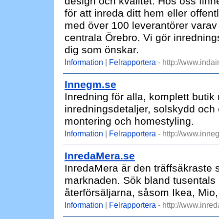
design och kvalitét. Hos oss fi
för att inreda ditt hem eller offen
med över 100 leverantörer varav d
centrala Örebro. Vi gör inrednings
dig som önskar.
Information
|
Felrapportera
- http://www.indain
Innegm.se
Inredning för alla, komplett butik m
inredningsdetaljer, solskydd och
montering och homestyling.
Information
|
Felrapportera
- http://www.inne
InredaMera.se
InredaMera är den träffsäkraste
marknaden. Sök bland tusentals m
återförsäljarna, såsom Ikea, Mio,
Information
|
Felrapportera
- http://www.inre