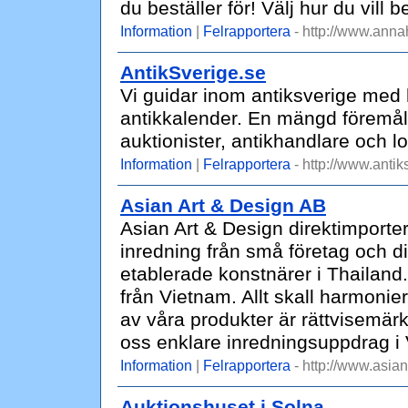
du beställer för! Välj hur du vill b
Information
|
Felrapportera
- http://www.ann
AntikSverige.se
Vi guidar inom antiksverige med h
antikkalender. En mängd föremål
auktionister, antikhandlare och 
Information
|
Felrapportera
- http://www.antik
Asian Art & Design AB
Asian Art & Design direktimporter
inredning från små företag och di
etablerade konstnärer i Thailand
från Vietnam. Allt skall harmoni
av våra produkter är rättvisemär
oss enklare inredningsuppdrag i 
Information
|
Felrapportera
- http://www.asia
Auktionshuset i Solna