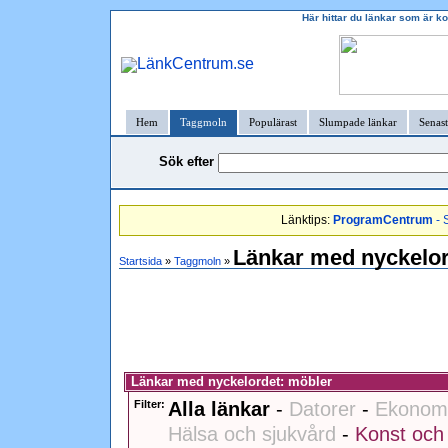
Här hittar du länkar som är k
Hem
Taggmoln
Populärast
Slumpade länkar
Senast
Sök efter
Länktips:
ProgramCentrum
- 
Länkar med nyckelor
Startsida
»
Taggmoln
»
Länkar med nyckelordet: möbler
Filter:
Alla länkar
-
Datorer
-
Ekonomi
Hälsa och sjukvård
-
Konst och 