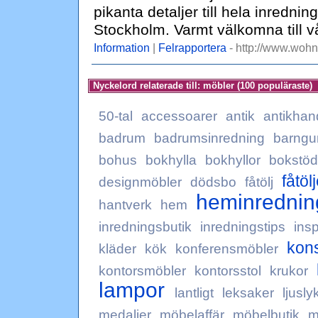
pikanta detaljer till hela inredn
Stockholm. Varmt välkomna till vå
Information
|
Felrapportera
- http://www.woh
Nyckelord relaterade till: möbler (100 populäraste)
50-tal
accessoarer
antik
antikhan
badrum
badrumsinredning
barngu
bohus
bokhylla
bokhyllor
bokstöd
fåtöl
designmöbler
dödsbo
fåtölj
heminrednin
hantverk
hem
inredningsbutik
inredningstips
insp
kon
kläder
kök
konferensmöbler
kontorsmöbler
kontorsstol
krukor
lampor
lantligt
leksaker
ljusly
medaljer
möbelaffär
möbelbutik
m