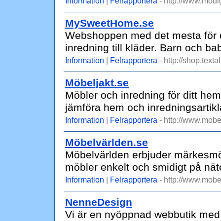
Information
|
Felrapportera
- http://www.modi
MySweetHome.se
Webshoppen med det mesta för de f
inredning till kläder. Barn och bab
Information
|
Felrapportera
- http://shop.tex
Möbeljakt.se
Möbler och inredning för ditt hem
jämföra hem och inredningsartikla
Information
|
Felrapportera
- http://www.mobel
Möbelvärlden.se
Möbelvärlden erbjuder märkesmöbler
möbler enkelt och smidigt på nät
Information
|
Felrapportera
- http://www.mobe
NenneDesign
Vi är en nyöppnad webbutik med 