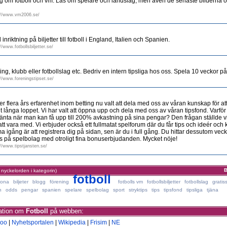
g om fotboll och vm. Läs om spelare och landslag, men även de senaste bilderna o
://www.vm2006.se/
riktning på biljetter till fotboll i England, Italien och Spanien.
//www.fotbollsbiljetter.se/
ing, klubb eller fotbollslag etc. Bedriv en intern tipsliga hos oss. Spela 10 veckor på 
://www.foreningstipset.se/
er flera års erfarenhet inom betting nu valt att dela med oss av våran kunskap för att 
t långa loppet. Vi har valt att öppna upp och dela med oss av våran tipsfond. Varför
ta när man kan få upp till 200% avkastning på sina pengar? Den frågan ställde vi
tt vara med. Vi erbjuder också ett fullmatat spelforum där du får tips och ideér och ka
 igång är att registrera dig på sidan, sen är du i full gång. Du hittar dessutom veck
s på spelbolag med otroligt fina bonuserbjudanden. Mycket nöje!
://www.tipstjansten.se/
B
 nyckelorden i kategorin)
fotboll
lona
biljeter
blogg
förening
fotbolls vm
fotbollsbiljetter
fotbollslag
gratis
n
odds
pengar
spanien
spelare
spelbolag
sport
stryktips
tips
tipsfond
tipsliga
tjäna
mation om
Fotboll
på webben:
oo
|
Nyhetsportalen
|
Wikipedia
|
Frisim
|
NE