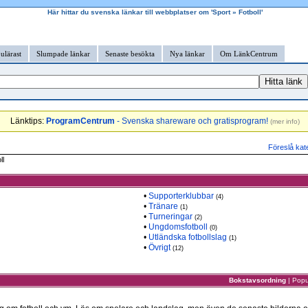
Här hittar du svenska länkar till webbplatser om 'Sport » Fotboll'
ulärast
Slumpade länkar
Senaste besökta
Nya länkar
Om LänkCentrum
Länktips:
ProgramCentrum
- Svenska shareware och gratisprogram!
(
mer info
)
Föreslå kat
ll
•
Supporterklubbar
(4)
•
Tränare
(1)
•
Turneringar
(2)
•
Ungdomsfotboll
(0)
•
Utländska fotbollslag
(1)
•
Övrigt
(12)
Bokstavsordning
|
Popu