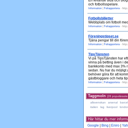
En levande sida och blog
och fotbollsspelare.
Information
|
Felrapportera
- http
Fotbollsbiljetter
Webbplats om fotboll med in
Information
|
Felrapportera
- http:
Föreningstipset.se
Tjäna pengar till din fören
Information
|
Felrapportera
- http
TipsTjänsten
Vi på TipsTjänsten har eft
vinna på betting även i de
bankkonto med max 3% rän
sedan. Nu har du möjligt a
behöver göra för att komma
gästbloggare och heta tip
Information
|
Felrapportera
- http
Taggmoln
(28 populäraste
allsvenskan
arsenal
barce
italien
lag
liverpool
londo
Här hittar du mer infor
Google
|
Bing
|
Eniro
|
Yah