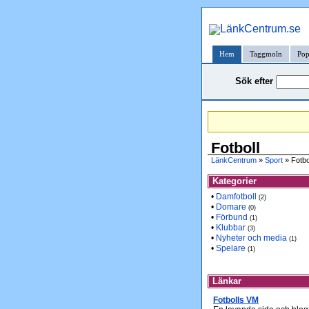
Hem
Taggmoln
Pop
Sök efter
Fotboll
LänkCentrum
»
Sport
» Fotbo
Kategorier
•
Damfotboll
(2)
•
Domare
(0)
•
Förbund
(1)
•
Klubbar
(3)
•
Nyheter och media
(1)
•
Spelare
(1)
Länkar
Fotbolls VM