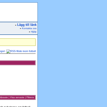
Lägg till länk
»
»
Kontakta oss
»
Hjälp
egori
läraste
|
Visa senaste
|
Filtrera