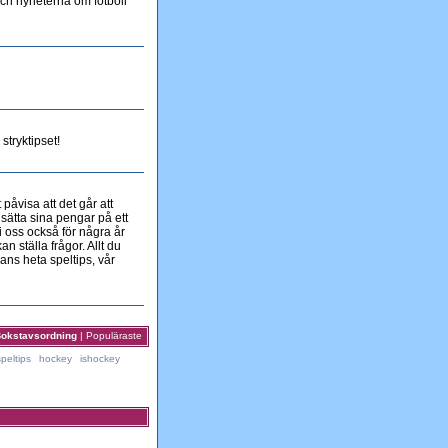
ch nyheterna om fotboll
stryktipset!
påvisa att det går att
 sätta sina pengar på ett
 oss också för några år
n ställa frågor. Allt du
ans heta speltips, vår
okstavsordning
|
Populäraste
speltips
hockey
ishockey