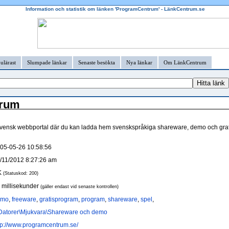
Information och statistik om länken 'ProgramCentrum' - LänkCentrum.se
ulärast
Slumpade länkar
Senaste besökta
Nya länkar
Om LänkCentrum
trum
vensk webbportal där du kan ladda hem svenskspråkiga shareware, demo och gra
05-05-26 10:58:56
/11/2012 8:27:26 am
K
(Statuskod: 200)
 millisekunder
(gäller endast vid senaste kontrollen)
emo
,
freeware
,
gratisprogram
,
program
,
shareware
,
spel
,
Datorer\Mjukvara\Shareware och demo
tp://www.programcentrum.se/