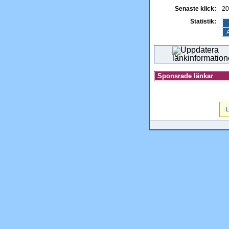
Senaste klick:
20
Statistik:
A
Sponsrade länkar
L