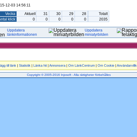
15-12-03 14:56:11
Vecka
Aktuell
31
30
29
28
Totalt
ntal klick
0
0
0
0
0
2035
Uppdatera
Uppdatera
länkinformationen
miniatyrbilden
ägg till länk
|
Statistik
|
Länka hit
|
Annonsera
|
Om LänkCentrum
|
Om Cookie
|
Användarvillk
Copyright © 2005-2016 Injosoft - Alla rättigheter förbehålles