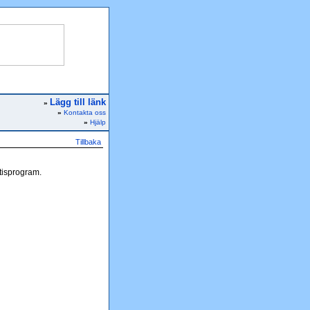
Lägg till länk
»
»
Kontakta oss
»
Hjälp
Tillbaka
tisprogram.