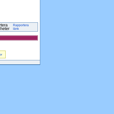
Rapportera
länk
or