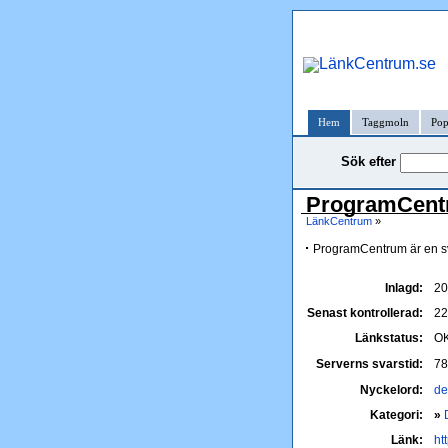
Hem
Taggmoln
Pop
Sök efter
ProgramCen
LänkCentrum
»
ProgramCentrum är en s
Inlagd:
20
Senast kontrollerad:
22
Länkstatus:
O
Serverns svarstid:
78
Nyckelord:
d
Kategori:
»
Länk:
ht