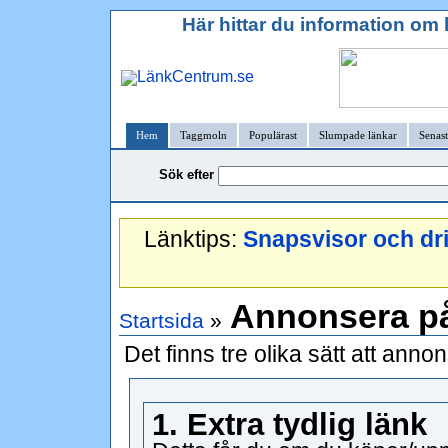
Här hittar du information o
Hem
Taggmoln
Populärast
Slumpade länkar
Senast
Sök efter
Länktips:
Snapsvisor och dr
Annonsera p
Startsida
»
Det finns tre olika sätt att an
1. Extra tydlig länk