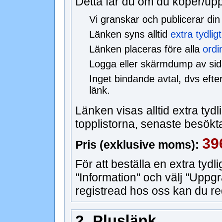
Detta får du om du köper/uppg
Vi granskar och publicerar din
Länken syns alltid
extra tydligt
Länken placeras före alla
ordi
Logga eller skärmdump av sidan
Inget bindande avtal, dvs efter
länk.
Länken visas alltid extra tyd
topplistorna, senaste besökt
396
Pris (exklusive moms):
För att beställa en extra tydl
"Information" och välj "Uppg
registread hos oss kan du re
2. Pluslänk