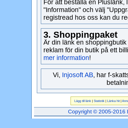
För att beställa en Pluslänk, 
"Information" och välj "Uppg
registread hos oss kan du re
3. Shoppingpaket
Är din länk en shoppingbutik f
reklam för din butik på ett bil
mer information
!
Vi,
Injosoft AB
, har f-skat
betalni
Lägg till länk
|
Statistik
|
Länka hit
|
Ann
Copyright © 2005-2016 Inj