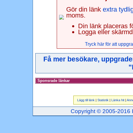
Gör din länk
extra tydli
moms.
Din länk placeras fö
Logga eller skärmdu
Tryck här för att uppgra
Få mer besökare, uppgradera 
"
Sponsrade länkar
Lägg till länk
|
Statistik
|
Länka hit
|
Ann
Copyright © 2005-2016 Inj