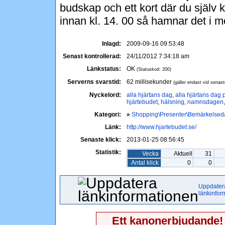
budskap och ett kort där du själv k
innan kl. 14. 00 så hamnar det i m
Inlagd:
2009-09-16 09:53:48
Senast kontrollerad:
24/11/2012 7:34:18 am
Länkstatus:
OK
(Statuskod: 200)
Serverns svarstid:
62 millisekunder
(gäller endast vid senast
Nyckelord:
alla hjärtans dag
,
alla hjärtans dag 
hjärtebudet
,
hälsning
,
namnsdagen
Kategori:
»
Shopping\Presenter\Bemärkelsed
Länk:
http://www.hjartebudet.se/
Senaste klick:
2013-01-25 08:56:45
Statistik:
Vecka
Aktuell
31
Antal klick
0
0
Uppdater
länkinfor
Ett kanonerbjudande!