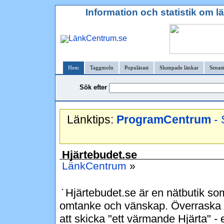
Information och statistik om 
Hem
Taggmoln
Populärast
Slumpade länkar
Senast
Sök efter
Länktips:
ProgramCentrum
- 
Hjärtebudet.se
LänkCentrum
»
Hjärtebudet.se är en nätbutik som
omtanke och vänskap. Överraska 
att skicka "ett värmande Hjärta" - e