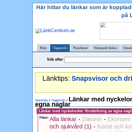
Här hittar du länkar som är kopplade
på 
Hem
Taggmoln
Populärast
Slumpade länkar
Senast
Sök efter
Länktips:
Snapsvisor och dr
Länkar med nyckelor
Startsida
»
Taggmoln
»
egna naglar
Länkar med nyckelordet: förstärkning av egna nagl
Filter:
Alla länkar
-
Datorer
-
Ekonomi 
och sjukvård (1)
-
Konst och kul