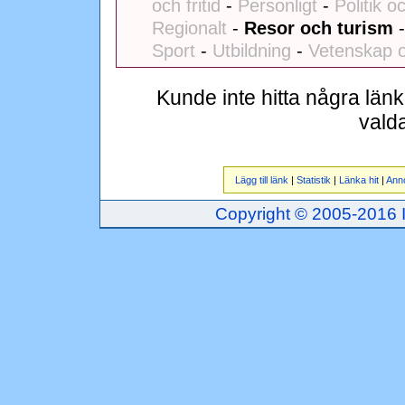
och fritid
-
Personligt
-
Politik o
Regionalt
-
Resor och turism
Sport
-
Utbildning
-
Vetenskap o
Kunde inte hitta några län
vald
Lägg till länk
|
Statistik
|
Länka hit
|
Ann
Copyright © 2005-2016 Inj