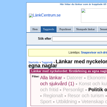
Här hittar du länkar som är kopplade til
Hem
Taggmoln
Populärast
Slumpade länkar
Senast
Sök efter
Länktips:
Snapsvisor och dri
Länkar med nyckelor
Startsida
»
Taggmoln
»
egna naglar
Länkar med nyckelordet: förstärkning av egna nagl
Filter:
Alla länkar
-
Datorer
-
Ekonomi 
och sjukvård (1)
-
Konst och kul
och fritid
-
Personligt
-
Politik 
-
Regionalt
-
Resor och turism
Sport
-
Utbildning
-
Vetenskap o