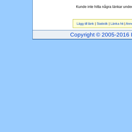
Kunde inte hitta några länkar unde
Lägg till länk
|
Statistik
|
Länka hit
|
Ann
Copyright © 2005-2016 Inj