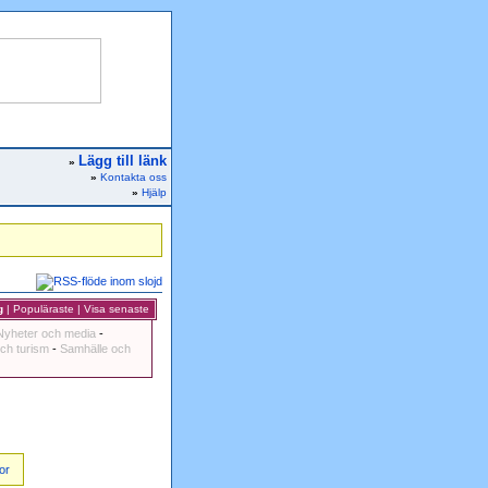
Lägg till länk
»
»
Kontakta oss
»
Hjälp
g
|
Populäraste
|
Visa senaste
Nyheter och media
-
ch turism
-
Samhälle och
or