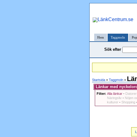
Hem
Taggmoln
Pop
Sök efter
Län
Startsida
»
Taggmoln
»
Länkar med nyckelord
Filter:
Alla länkar
-
Datorer
Näringsliv
-
Nöjen oc
kulturer
-
Shopping
L