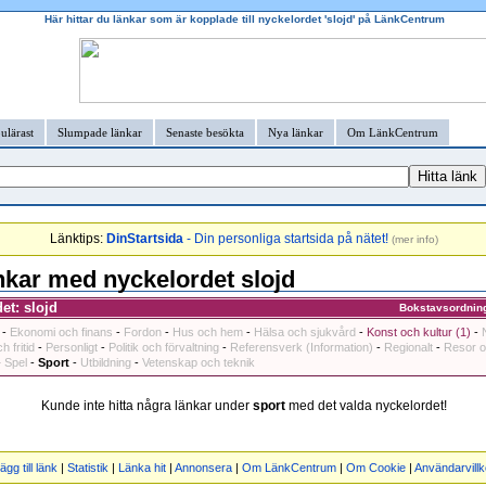
Här hittar du länkar som är kopplade till nyckelordet 'slojd' på LänkCentrum
ulärast
Slumpade länkar
Senaste besökta
Nya länkar
Om LänkCentrum
Länktips:
DinStartsida
- Din personliga startsida på nätet!
(
mer info
)
kar med nyckelordet slojd
et: slojd
Bokstavsordnin
-
Ekonomi och finans
-
Fordon
-
Hus och hem
-
Hälsa och sjukvård
-
Konst och kultur (1)
-
h fritid
-
Personligt
-
Politik och förvaltning
-
Referensverk (Information)
-
Regionalt
-
Resor o
-
Spel
-
Sport
-
Utbildning
-
Vetenskap och teknik
Kunde inte hitta några länkar under
sport
med det valda nyckelordet!
ägg till länk
|
Statistik
|
Länka hit
|
Annonsera
|
Om LänkCentrum
|
Om Cookie
|
Användarvillk