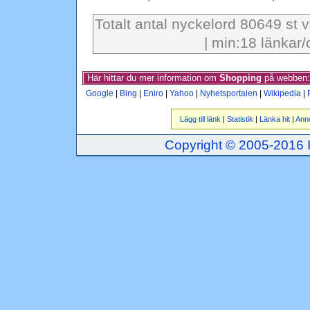
Totalt antal nyckelord 80649 st 
| min:18 länkar/
Här hittar du mer information om
Shopping
på webben:
Google
|
Bing
|
Eniro
|
Yahoo
|
Nyhetsportalen
|
Wikipedia
|
Lägg till länk
|
Statistik
|
Länka hit
|
Ann
Copyright © 2005-2016 Inj