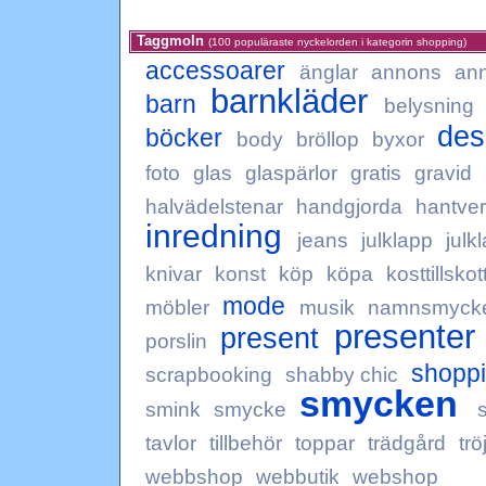
Taggmoln
(100 populäraste nyckelorden i kategorin shopping)
accessoarer
änglar
annons
an
barnkläder
barn
belysning
des
böcker
body
bröllop
byxor
foto
glas
glaspärlor
gratis
gravid
halvädelstenar
handgjorda
hantve
inredning
jeans
julklapp
julk
knivar
konst
köp
köpa
kosttillskot
mode
möbler
musik
namnsmyck
presenter
present
porslin
shopp
scrapbooking
shabby chic
smycken
smink
smycke
tavlor
tillbehör
toppar
trädgård
trö
webbshop
webbutik
webshop