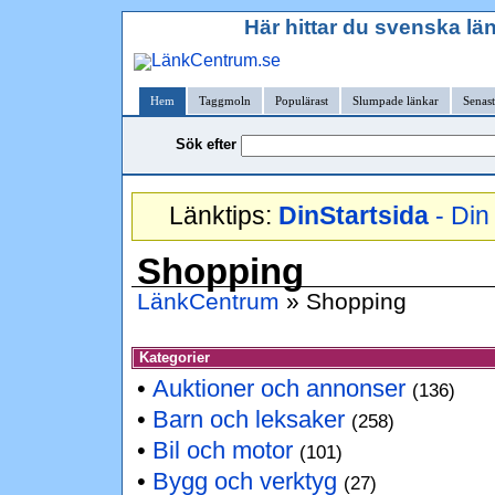
Här hittar du svenska lä
Hem
Taggmoln
Populärast
Slumpade länkar
Senast
Sök efter
Länktips:
DinStartsida
- Din 
Shopping
LänkCentrum
» Shopping
Kategorier
•
Auktioner och annonser
(136)
•
Barn och leksaker
(258)
•
Bil och motor
(101)
•
Bygg och verktyg
(27)