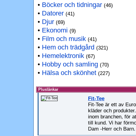
•
Böcker och tidningar
(46)
•
Datorer
(41)
•
Djur
(69)
•
Ekonomi
(9)
•
Film och musik
(41)
•
Hem och trädgård
(321)
•
Hemelektronik
(67)
•
Hobby och samling
(70)
•
Hälsa och skönhet
(227)
Pluslänkar
Fit-Tee
Fit-Tee är ett av Eur
kläder och produkter
inom branchen, för a
till kund. Vi har förm
Dam -Herr och Barn.