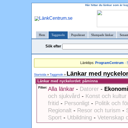
Här hittar du länkar som är ko
Hem
Taggmoln
Populärast
Slumpade länkar
Senast
Sök efter
Länktips:
ProgramCentrum
- 
Länkar med nyckelo
Startsida
»
Taggmoln
»
Länkar med nyckelordet: påminna
Filter:
Alla länkar
-
Datorer
-
Ekonomi
och sjukvård
-
Konst och kultur
fritid
-
Personligt
-
Politik och fö
Regionalt
-
Resor och turism
-
Sport
-
Utbildning
-
Vetenskap o