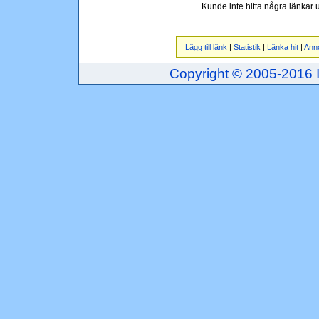
Kunde inte hitta några länkar
Lägg till länk
|
Statistik
|
Länka hit
|
Ann
Copyright © 2005-2016 Inj