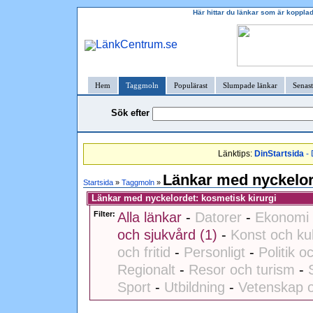
Här hittar du länkar som är kopplad
Hem
Taggmoln
Populärast
Slumpade länkar
Senast
Sök efter
Länktips:
DinStartsida
- 
Länkar med nyckelor
Startsida
»
Taggmoln
»
Länkar med nyckelordet: kosmetisk kirurgi
Filter:
Alla länkar
-
Datorer
-
Ekonomi 
och sjukvård (1)
-
Konst och kul
och fritid
-
Personligt
-
Politik o
Regionalt
-
Resor och turism
-
Sport
-
Utbildning
-
Vetenskap o