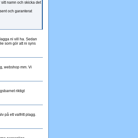
r sitt namn och skicka det
esent och garanterat
lagga ni vill ha. Sedan
ie som gör att ni syns
ing, webshop mm. Vi
sbarnet riktigt
 på ett valfritt plagg.