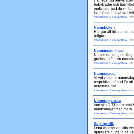
Här hittar du babykläder
babykläder och barnkläd
motiv som just du vill ha
kvalité när du tvättar i tv
Information
|
Felrapportera
- htt
Namnboken
Här går att hitta allt om
roligare.
Information
|
Felrapportera
- htt
Namninsamlingar
Namninsamling.se för gra
gratissida för era namnin
Information
|
Felrapportera
- htt
Namnsdagar
Vi vet vem har namnsdag, 
respektive månad för att
betydelse här.
Information
|
Felrapportera
- htt
Namntoppen.se
Vad ska DITT barn heta?
namnsdagar med mera. Dit
Information
|
Felrapportera
- htt
Supergrafik
Letar du efter det lilla
djurägare? Titta in på vå