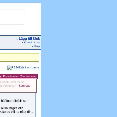
Lägg till länk
»
»
Kontakta oss
»
Hjälp
g
|
Populäraste
|
Visa senaste
-
Nyheter och media
-
r och turism
-
Samhälle
häftiga reliefstil som
 olika färger. Alla
cke du vill ha efter dina