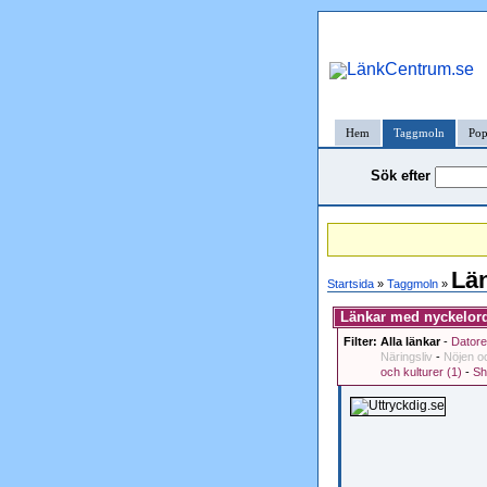
Hem
Taggmoln
Pop
Sök efter
Lä
Startsida
»
Taggmoln
»
Länkar med nyckelor
Filter:
Alla länkar
-
Datore
Näringsliv
-
Nöjen oc
och kulturer (1)
-
Sh