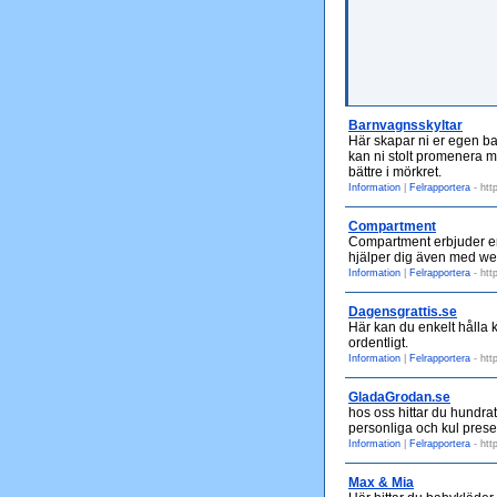
Barnvagnsskyltar
Här skapar ni er egen bar
kan ni stolt promenera m
bättre i mörkret.
Information
|
Felrapportera
- htt
Compartment
Compartment erbjuder en
hjälper dig även med w
Information
|
Felrapportera
- htt
Dagensgrattis.se
Här kan du enkelt hålla 
ordentligt.
Information
|
Felrapportera
- htt
GladaGrodan.se
hos oss hittar du hundrata
personliga och kul presen
Information
|
Felrapportera
- htt
Max & Mia