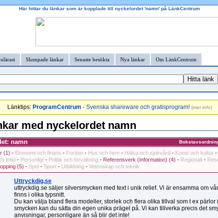
Här hittar du länkar som är kopplade till nyckelordet 'namn' på LänkCentrum
ulärast
Slumpade länkar
Senaste besökta
Nya länkar
Om LänkCentrum
Länktips:
ProgramCentrum
- Svenska shareware och gratisprogram!
(
mer info
)
nkar med nyckelordet namn
det: namn
Bokstavsordnin
r (1)
-
Ekonomi och finans
-
Fordon
-
Hus och hem
-
Hälsa och sjukvård
-
Konst och kultur
h fritid
-
Personligt
-
Politik och förvaltning
-
Referensverk (Information) (4)
-
Regionalt
-
Reso
opping (5)
-
Spel
-
Sport
-
Utbildning
-
Vetenskap och teknik
Uttryckdig.se
uttryckdig.se säljer silversmycken med text i unik relief. Vi är ensamma om vår 
finns i olika typsnitt.
Du kan välja bland flera modeller, storlek och flera olika tillval som t ex pärlor i
smycken kan du sätta din egen unika prägel på. Vi kan tillverka precis det smy
anvisningar, personligare än så blir det inte!