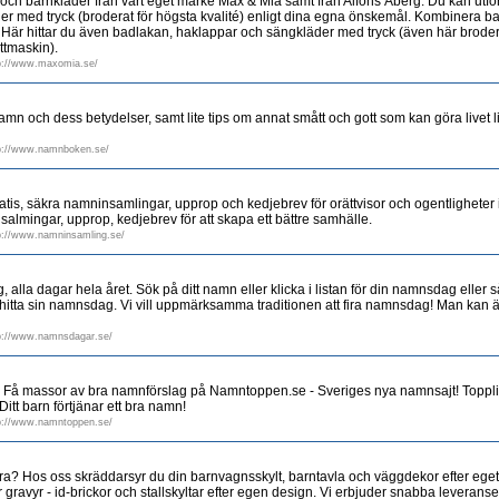
 och barnkläder från vårt eget märke Max & Mia samt från Alfons Åberg. Du kan utf
er med tryck (broderat för högsta kvalité) enligt dina egna önskemål. Kombinera 
. Här hittar du även badlakan, haklappar och sängkläder med tryck (även här broderat 
ättmaskin).
p://www.maxomia.se/
 namn och dess betydelser, samt lite tips om annat smått och gott som kan göra livet li
p://www.namnboken.se/
tis, säkra namninsamlingar, upprop och kedjebrev för orättvisor och ogentligheter 
salmingar, upprop, kedjebrev för att skapa ett bättre samhälle.
p://www.namninsamling.se/
alla dagar hela året. Sök på ditt namn eller klicka i listan för din namnsdag eller 
 hitta sin namnsdag. Vi vill uppmärksamma traditionen att fira namnsdag! Man kan 
p://www.namnsdagar.se/
 Få massor av bra namnförslag på Namntoppen.se - Sveriges nya namnsajt! Topplis
t barn förtjänar ett bra namn!
p://www.namntoppen.se/
 extra? Hos oss skräddarsyr du din barnvagnsskylt, barntavla och väggdekor efter ege
r gravyr - id-brickor och stallskyltar efter egen design. Vi erbjuder snabba leveranse