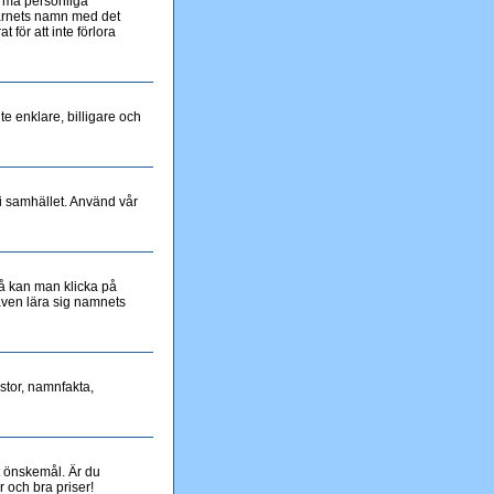
orma personliga
barnets namn med det
för att inte förlora
te enklare, billigare och
i samhället. Använd vår
så kan man klicka på
även lära sig namnets
tor, namnfakta,
t önskemål. Är du
r och bra priser!