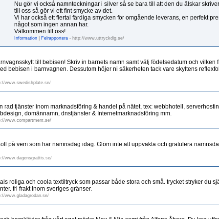
Nu gör vi också namnteckningar i silver så se bara till att den du älskar skrive
till oss så gör vi ett fint smycke av det.
Vi har också ett flertal färdiga smycken för omgående leverans, en perfekt pr
något som ingen annan har.
Välkommen till oss!
Information
|
Felrapportera
- http://www.uttryckdig.se/
nvagnsskylt till bebisen! Skriv in barnets namn samt välj födelsedatum och vilken f
ed bebisen i barnvagnen. Dessutom höjer ni säkerheten tack vare skyltens reflexfol
p://www.swedishplate.se/
 rad tjänster inom marknadsföring & handel på nätet, tex: webbhotell, serverhost
ebdesign, domännamn, dnstjänster & Internetmarknadsföring mm.
p://www.compartment.se/
koll på vem som har namnsdag idag. Glöm inte att uppvakta och gratulera namnsdag
p://www.dagensgrattis.se/
ls roliga och coola textiltryck som passar både stora och små. trycket stryker du själv
ter. fri frakt inom sveriges gränser.
p://www.gladagrodan.se/