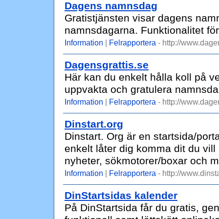
Dagens namnsdag
Gratistjänsten visar dagens n
namnsdagarna. Funktionalitet fö
Information
|
Felrapportera
- http://www.dag
Dagensgrattis.se
Här kan du enkelt hålla koll på 
uppvakta och gratulera namnsdags
Information
|
Felrapportera
- http://www.dagen
Dinstart.org
Dinstart. Org är en startsida/por
enkelt låter dig komma dit du vill 
nyheter, sökmotorer/boxar och my
Information
|
Felrapportera
- http://www.dinsta
DinStartsidas kalender
På DinStartsida får du gratis, gen