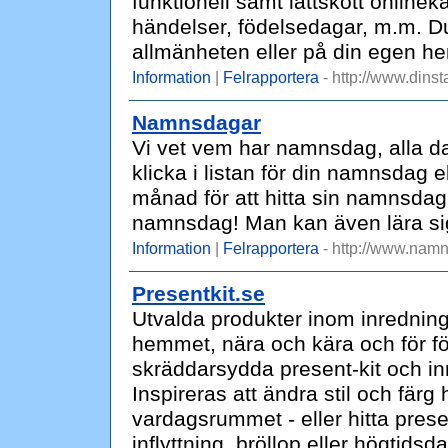
funktionell samt lättskött onlinek
händelser, födelsedagar, m.m. D
allmänheten eller på din egen h
Information
|
Felrapportera
- http://www.dinst
Namnsdagar
Vi vet vem har namnsdag, alla da
klicka i listan för din namnsdag 
månad för att hitta sin namnsdag.
namnsdag! Man kan även lära si
Information
|
Felrapportera
- http://www.namn
Presentkit.se
Utvalda produkter inom inredning,
hemmet, nära och kära och för fö
skräddarsydda present-kit och in
Inspireras att ändra stil och fär
vardagsrummet - eller hitta presen
inflyttning, bröllop eller högtidsd