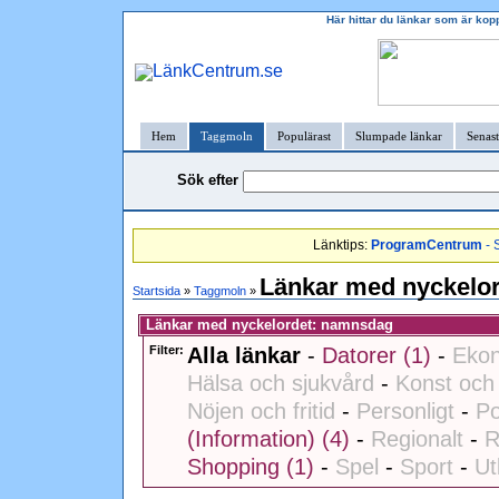
Här hittar du länkar som är ko
Hem
Taggmoln
Populärast
Slumpade länkar
Senast
Sök efter
Länktips:
ProgramCentrum
- 
Länkar med nyckelo
Startsida
»
Taggmoln
»
Länkar med nyckelordet: namnsdag
Filter:
Alla länkar
-
Datorer (1)
-
Ekon
Hälsa och sjukvård
-
Konst och 
Nöjen och fritid
-
Personligt
-
Po
(Information) (4)
-
Regionalt
-
R
Shopping (1)
-
Spel
-
Sport
-
Ut