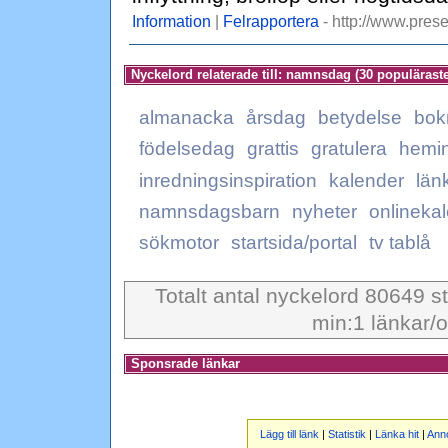
Information
|
Felrapportera
- http://www.prese
Nyckelord relaterade till: namnsdag (30 populäraste
almanacka
årsdag
betydelse
bok
födelsedag
grattis
gratulera
hemi
inredningsinspiration
kalender
län
namnsdagsbarn
nyheter
onlineka
sökmotor
startsida/portal
tv tablå
Totalt antal nyckelord 80649 st
min:1 länkar/o
Sponsrade länkar
Lägg till länk
|
Statistik
|
Länka hit
|
Ann